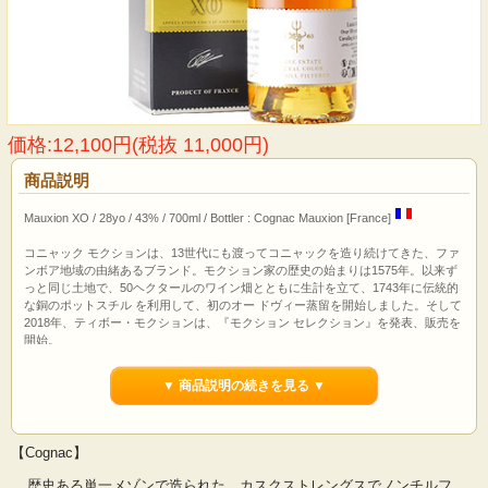
価格:12,100円(税抜 11,000円)
商品説明
Mauxion XO / 28yo / 43% / 700ml / Bottler : Cognac Mauxion [France]
コニャック モクションは、13世代にも渡ってコニャックを造り続けてきた、ファ
ンボア地域の由緒あるブランド。モクション家の歴史の始まりは1575年。以来ず
っと同じ土地で、50ヘクタールのワイン畑とともに生計を立て、1743年に伝統的
な銅のポットスチル を利用して、初のオー ドヴィー蒸留を開始しました。そして
2018年、ティボー・モクションは、『モクション セレクション』を発表、販売を
開始。
▼ 商品説明の続きを見る ▼
【Cognac】
歴史ある単一メゾンで造られた、カスクストレングスでノンチルフ