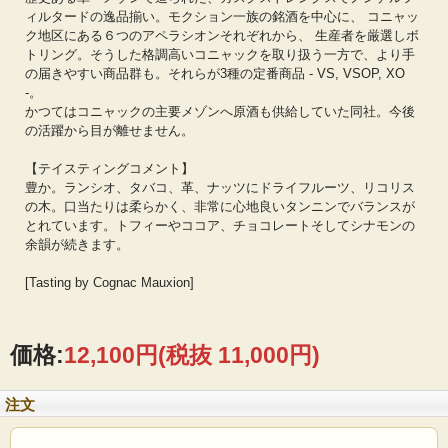
ィルタードの逸品揃い。モクション一族の銘酒を中心に、 コニャッ
ク地区にある６つのアペラシオンそれぞれから、 生産者を厳選しボ
トリング。そうした格調高いコニャックを取り扱う一方で、より手
の届きやすい商品群も。それらが3種の定番商品 - VS, VSOP, XO
-。
かつてはコニャックの主要メゾンへ原酒も供給していた同社。今後
の活躍から目が離せません。
【テイスティングコメント】
豊か。ランシオ、タバコ、革、ナッツにドライフルーツ、リコリス
の木。口当たりは柔らかく、非常に心地良いタンニンでバランスが
とれています。トフィーやココア、チョコレートそしてシナモンの
余韻が続きます。
[Tasting by Cognac Mauxion]
価格:
12,100円
(税抜 11,000円)
注文