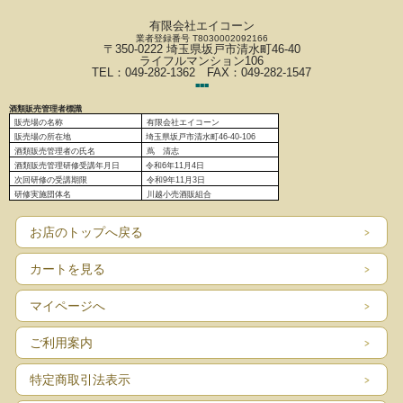
有限会社エイコーン
業者登録番号 T8030002092166
〒350-0222 埼玉県坂戸市清水町46-40
ライフルマンション106
TEL：049-282-1362 FAX：049-282-1547
■
■
■
酒類販売管理者標識
販売場の名称
有限会社エイコーン
販売場の
所在地
埼玉県坂戸市清水町46-40-106
酒類販売管理者の氏名
蔦 清志
酒類販売管理研修受講年月日
令和6
年11月4日
次回研修の受講期限
令和9年11月3日
研修実施団体名
川越小売酒販組合
お店のトップへ戻る
カートを見る
マイページへ
ご利用案内
特定商取引法表示