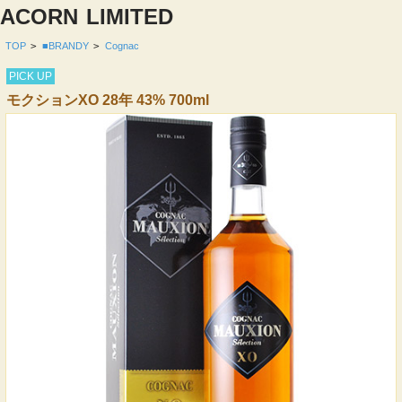
ACORN
LIMITED
TOP
>
■BRANDY
>
Cognac
PICK UP
モクションXO 28年 43% 700ml