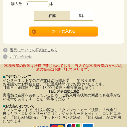
購入数：
本
在庫
6本
返品についての詳細はこちら
お問い合わせ
20歳未満の飲酒は法律で禁じられており、当店では20歳未満の方へのお
酒の販売はお断りしております。
■
ご注文について
インターネットでのご注文は24時間お受けしております。
お電話でのお問合せは、下記営業時間内でお受けいたします。
月曜日～金曜日 11:00～18:00（祭日・年末年始を除く）
TEL 049-282-1362
実店舗と在庫を共有しているため、ご購入可能状態の商品でも在庫がな
い場合がありますことをご容赦ください。
■
お支払いについて
インターネットでご注文の際は、「クレジットカード決済」「代金引
換：ヤマトコレクトサービス（クレジットカード不可）」
「コンビニ決
済」「銀行ATM決済」「ネットバンキング決済」「銀行振込」がご利用
になれます。