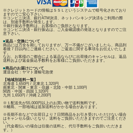
※クレジットカードの情報はＳＳＬというシステムで暗号化されており
ますのでご安心下さい。
※コンビニ決済、銀行ATM決済、ネットバンキング決済をご利用の際
は、別途手数料が発生します。
※銀行振込手数料は、お客様のご負担となります。
※コンビニ決済・銀行振込は、ご入金確認後の発送となりますのでご注
意下さい。
■
返品・交換について
商品には万全を期しておりますが、万一不備がございましたら、商品到
着後７日以内にご連絡ください。
ご返送に関する事項をお伝えいたしま
す。
なお、お客様のご都合による返品ならびに出荷後のキャンセルは、返品
送料および返金振込手数料を
お客様にご負担いただきます。
■
商品のお届けについて
運送会社：
ヤマト運輸宅急便
【地域別送料一覧】
北海道 1,650円 / 北東北 1,320円
南東北・関東・東京・信越・北陸・中部 1,100円
関西・中国・四国 1,320円
九州 1,650円 / 沖縄 2,200円
※
１配送先が
55,000円以上のお買い物で送料無料です。
※離島、一部地域は追加送料がかかる場合があります。
※長期不在などで出荷日より７日間商品をお引き受けいただけない場合
はキャンセル扱いとなり、
送料をご負担いただきますのでご注意くださ
い。
（代金着払いの場合は往復の送料と、代引手数料をご負担いただきま
す。）