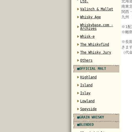
北海道
Ltd.
南東北
Valinch & Mallet
関西・
九州 
Whisky Age
Whiskybase.com -
※
1
Archives
※離
Whisk-e
※長
The Whiskyfind
きま
（代
The Whisky Jury
Others
■OFFICIAL MALT
Highland
Island
Islay
Lowland
Speyside
■GRAIN WHISKY
■BLENDED