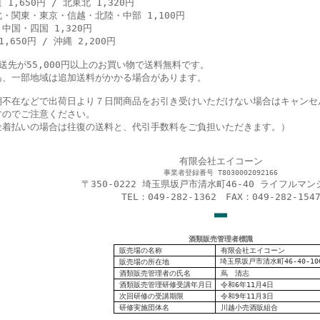
 1,650円 / 北東北 1,320円
・関東・東京・信越・北陸・中部 1,100円
中国・四国 1,320円
1,650円 / 沖縄 2,200円
配送先が55,000円以上のお買い物で送料無料です。
島、一部地域は追加送料がかかる場合があります。
期不在などで出荷日より７日間商品をお引き受けいただけない場合はキャンセ
すのでご注意ください。
金着払いの場合は往復の送料と、代引手数料をご負担いただきます。）
有限会社エイコーン
事業者登録番号 T8030002092166
〒350-0222 埼玉県坂戸市清水町46-40 ライフルマン
TEL：049-282-1362 FAX：049-282-154
■
■
■
酒類販売管理者標識
販売場の名称
有限会社エイコーン
埼玉県坂戸市清水町46-40-10
販売場の
所在地
酒類販売管理者の氏名
蔦 清志
酒類販売管理研修受講年月日
令和6年11月4日
次回研修の受講期限
令和9年11月3日
研修実施団体名
川越小売酒販組合