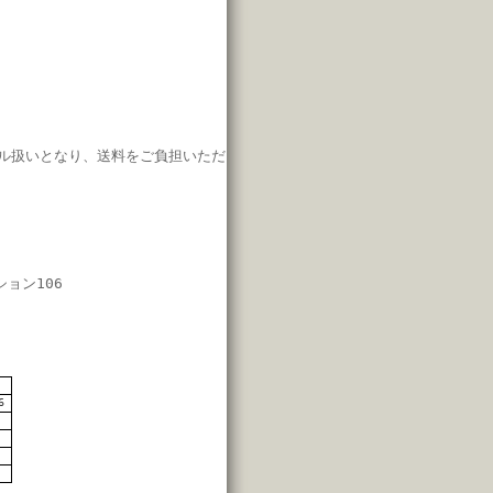
ル扱いとなり、
送料をご負担いただ
ション106
7
6