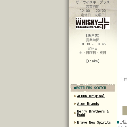
ザ・ウイスキープラス
営業時間
12:00 - 20:00
定休日 火曜日
【坂戸店】
営業時間
10:30 - 18:45
定休日
土・日曜日・祝日
【
Links
】
1
■BOTTLERS SCOTCH
ACORN Original
Atom Brands
Berry Brothers &
Rudd
■
ご注
Brave New Spirits