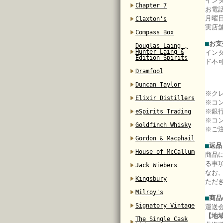
イン
Chapter 7
お電
月曜日
Claxton's
実店
Compass Box
■
お支
Douglas Laing ,
Hunter Laing &
イン
Edition Spirits
ド不
Dramfool
Duncan Taylor
※ク
Elixir Distillers
※コ
※銀
eSpirits Trading
※コ
Goldfinch Whisky
※ご
Gordon & Macphail
■
返品
House of McCallum
商品
る事
Jack Wiebers
なお
Kingsbury
ただ
Milroy's
■
商品
Signatory Vintage
運送
【地
The Single Cask