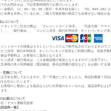
ターネットでのご注文は24時間お受けしております。
話でのお問合せは、下記営業時間内でお受けいたします。
～金曜日 11：00～18：00（祭日・年末年始を除く） TEL 049-282-13
舗と在庫を共有しているため、ご購入可能状態の商品でも在庫がない場合があ
払いについて
ターネットでご注文の際は、「クレジットカード決済」、「代金引換：ヤマト
可）」、
「銀行振込」、
「コンビニ決済・
銀行ATM決済・ネットバンキング決
レジットカードの情報はＳＳＬというシステムで暗号化されておりますのでご
ンビニ決済、銀行ATM決済、ネットバンキング決済をご利用の際は、別途手数
行振込手数料は、お客様のご負担となります。
ンビニ決済・銀行振込は、ご入金確認後の発送となりますのでご注意下さい。
注文者様の本人利用確認（電話確認、身分証明書の提出など）をお願いする場
・交換について
には万全を期しておりますが、万一不備がございましたら、商品到着後７日以
項をお伝えいたします。
、お客様のご都合による返品ならびに出荷後のキャンセルは、返品送料および
きます。
のお届けについて
会社：ヤマト運輸宅急便
域別送料一覧】