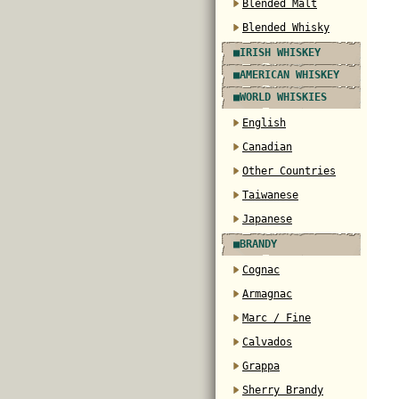
Blended Malt
Blended Whisky
■IRISH WHISKEY
■AMERICAN WHISKEY
■WORLD WHISKIES
English
Canadian
Other Countries
Taiwanese
Japanese
■BRANDY
Cognac
Armagnac
Marc / Fine
Calvados
Grappa
Sherry Brandy