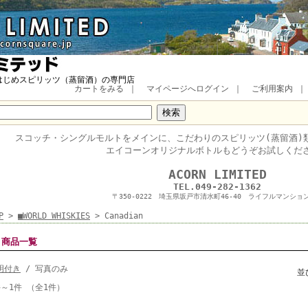
はじめスピリッツ（蒸留酒）の専門店
カートをみる
｜
マイページへログイン
｜
ご利用案内
スコッチ・
シングルモルトをメインに、
こだわりのスピリッツ(蒸留酒)
エイコーンオリジナルボトルもどうぞお試しくだ
■
ACORN LIMITED
TEL.049-282-1362
〒350-0222 埼玉県坂戸市清水町46-40 ライフルマンション
P
>
■WORLD WHISKIES
> Canadian
商品一覧
明付き
/ 写真のみ
並
件～1件 （全1件）