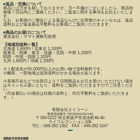
■
返品・交換について
商品には万全を期しておりますが、万一不備がございましたら、商品到
着後７日以内にご連絡ください。
ご返送に関する事項をお伝えいたしま
す。
なお、お客様のご都合による返品ならびに出荷後のキャンセルは、返品
送料および返金振込手数料を
お客様にご負担いただきます。
■
商品のお届けについて
運送会社：
ヤマト運輸宅急便
【地域別送料一覧】
北海道 1,650円 / 北東北 1,320円
南東北・関東・東京・信越・北陸・中部 1,100円
関西・中国・四国 1,320円
九州 1,650円 / 沖縄 2,200円
※
１配送先が
55,000円以上のお買い物で送料無料です。
※離島、一部地域は追加送料がかかる場合があります。
※長期不在などで出荷日より７日間商品をお引き受けいただけない場合
はキャンセル扱いとなり、
送料をご負担いただきますのでご注意くださ
い。
（代金着払いの場合は往復の送料と、代引手数料をご負担いただきま
す。）
有限会社エイコーン
業者登録番号 T8030002092166
〒350-0222 埼玉県坂戸市清水町46-40
ライフルマンション106
TEL：049-282-1362 FAX：049-282-1547
■
■
■
酒類販売管理者標識