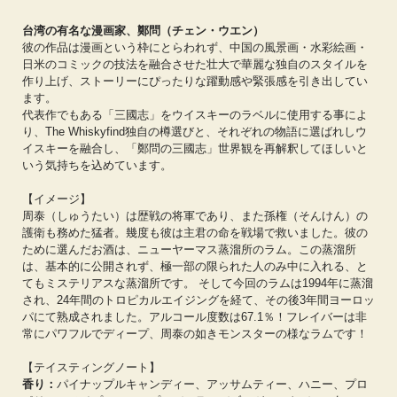
台湾の有名な漫画家、鄭問（チェン・ウエン）
彼の作品は漫画という枠にとらわれず、中国の風景画・水彩絵画・
日米のコミックの技法を融合させた壮大で華麗な独自のスタイルを
作り上げ、ストーリーにぴったりな躍動感や緊張感を引き出してい
ます。
代表作でもある「三國志」をウイスキーのラベルに使用する事によ
り、The Whiskyfind独自の樽選びと、それぞれの物語に選ばれしウ
イスキーを融合し、「鄭問の三國志」世界観を再解釈してほしいと
いう気持ちを込めています。
【イメージ】
周泰（しゅうたい）は歴戦の将軍であり、また孫権（そんけん）の
護衛も務めた猛者。幾度も彼は主君の命を戦場で救いました。彼の
ために選んだお酒は、ニューヤーマス蒸溜所のラム。この蒸溜所
は、基本的に公開されず、極一部の限られた人のみ中に入れる、と
てもミステリアスな蒸溜所です。 そして今回のラムは1994年に蒸溜
され、24年間のトロピカルエイジングを経て、その後3年間ヨーロッ
パにて熟成されました。アルコール度数は67.1％！フレイバーは非
常にパワフルでディープ、周泰の如きモンスターの様なラムです！
【テイスティングノート】
香り：
パイナップルキャンディー、アッサムティー、ハニー、プロ