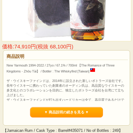
価格:74,910円(税抜 68,100円)
商品説明
New Yarmouth 1994-2022 / 27yo / 67.1% / 700ml 【The Romance of Three
Kingdoms - Zhōu Tài】 / Bottler : The Whiskyfind [Taiwan]
ザ・ウイスキーファインドは、2014年に設立された新しいボトラーズ会社です。
長年ウイスキーに携わっていた創業者のオーディン氏は、高品質なウイスキーの
多文化とのコラボレーションを目的に、独立したボトラーズ会社を台湾にて立ち
上げました。
ザ・ウイスキーファインドが打ち出すハードリカーは全て、高品質であるだけで
なく、その酒類の持つ物語性を私たちに伝えてくれます。
▼ 商品説明の続きを見る ▼
【Jamaican Rum / Cask Type : Barrel#435071 / No of Bottles : 249】