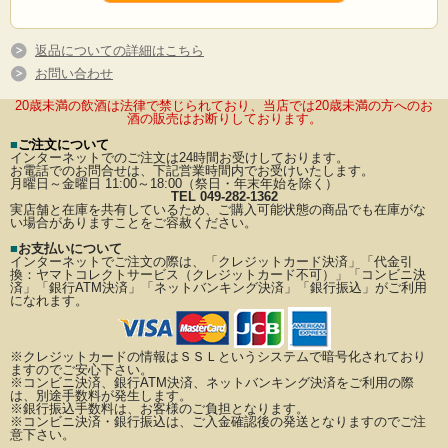
返品についての詳細はこちら
お問い合わせ
20歳未満の飲酒は法律で禁じられており、当店では20歳未満の方へのお
酒の販売はお断りしております。
■
ご注文について
インターネットでのご注文は24時間お受けしております。
お電話でのお問合せは、下記営業時間内でお受けいたします。
月曜日～金曜日 11:00～18:00（祭日・年末年始を除く）
TEL 049-282-1362
実店舗と在庫を共有しているため、ご購入可能状態の商品でも在庫がな
い場合がありますことをご容赦ください。
■
お支払いについて
インターネットでご注文の際は、「クレジットカード決済」「代金引
換：ヤマトコレクトサービス（クレジットカード不可）」
「コンビニ決
済」「銀行ATM決済」「ネットバンキング決済」「銀行振込」がご利用
になれます。
※クレジットカードの情報はＳＳＬというシステムで暗号化されており
ますのでご安心下さい。
※コンビニ決済、銀行ATM決済、ネットバンキング決済をご利用の際
は、別途手数料が発生します。
※銀行振込手数料は、お客様のご負担となります。
※コンビニ決済・銀行振込は、ご入金確認後の発送となりますのでご注
意下さい。