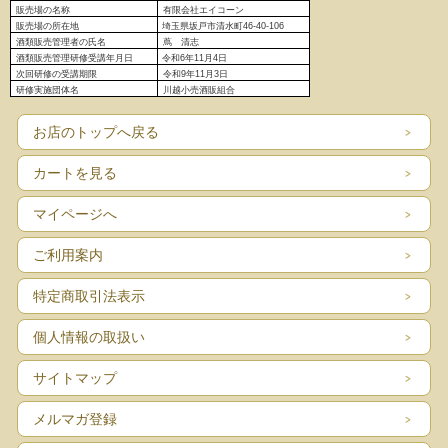
販売場の名称
有限会社エイコーン
販売場の
所在地
埼玉県坂戸市清水町46-40-106
酒類販売管理者の氏名
蔦 清志
酒類販売管理研修受講年月日
令和6
年11月4日
次回研修の受講期限
令和9年11月3日
研修実施団体名
川越小売酒販組合
お店のトップへ戻る
カートを見る
マイページへ
ご利用案内
特定商取引法表示
個人情報の取扱い
サイトマップ
メルマガ登録