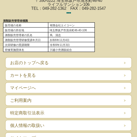
〒350-0222 埼玉県坂戸市清水町46-40
ライフルマンション106
TEL：049-282-1362 FAX：049-282-1547
■
■
■
酒類販売管理者標識
販売場の名称
有限会社エイコーン
販売場の
所在地
埼玉県坂戸市清水町46-40-106
酒類販売管理者の氏名
蔦 清志
酒類販売管理研修受講年月日
令和6
年11月4日
次回研修の受講期限
令和9年11月3日
研修実施団体名
川越小売酒販組合
お店のトップへ戻る
カートを見る
マイページへ
ご利用案内
特定商取引法表示
個人情報の取扱い