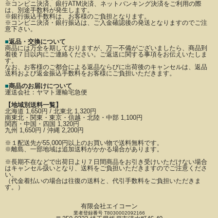
※コンビニ決済、銀行ATM決済、ネットバンキング決済をご利用の際
は、別途手数料が発生します。
※銀行振込手数料は、お客様のご負担となります。
※コンビニ決済・銀行振込は、ご入金確認後の発送となりますのでご注
意下さい。
■
返品・交換について
商品には万全を期しておりますが、万一不備がございましたら、商品到
着後７日以内にご連絡ください。
ご返送に関する事項をお伝えいたしま
す。
なお、お客様のご都合による返品ならびに出荷後のキャンセルは、返品
送料および返金振込手数料を
お客様にご負担いただきます。
■
商品のお届けについて
運送会社：
ヤマト運輸宅急便
【地域別送料一覧】
北海道 1,650円 / 北東北 1,320円
南東北・関東・東京・信越・北陸・中部 1,100円
関西・中国・四国 1,320円
九州 1,650円 / 沖縄 2,200円
※
１配送先が
55,000円以上のお買い物で送料無料です。
※離島、一部地域は追加送料がかかる場合があります。
※長期不在などで出荷日より７日間商品をお引き受けいただけない場合
はキャンセル扱いとなり、
送料をご負担いただきますのでご注意くださ
い。
（代金着払いの場合は往復の送料と、代引手数料をご負担いただきま
す。）
有限会社エイコーン
業者登録番号 T8030002092166