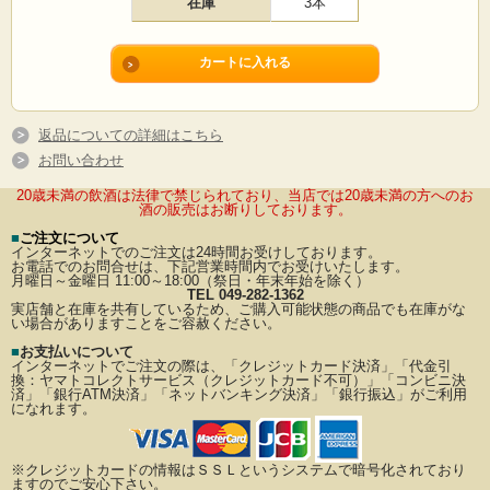
在庫
3本
返品についての詳細はこちら
お問い合わせ
20歳未満の飲酒は法律で禁じられており、当店では20歳未満の方へのお
酒の販売はお断りしております。
■
ご注文について
インターネットでのご注文は24時間お受けしております。
お電話でのお問合せは、下記営業時間内でお受けいたします。
月曜日～金曜日 11:00～18:00（祭日・年末年始を除く）
TEL 049-282-1362
実店舗と在庫を共有しているため、ご購入可能状態の商品でも在庫がな
い場合がありますことをご容赦ください。
■
お支払いについて
インターネットでご注文の際は、「クレジットカード決済」「代金引
換：ヤマトコレクトサービス（クレジットカード不可）」
「コンビニ決
済」「銀行ATM決済」「ネットバンキング決済」「銀行振込」がご利用
になれます。
※クレジットカードの情報はＳＳＬというシステムで暗号化されており
ますのでご安心下さい。