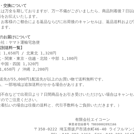
・交換について
には万全を期しておりますが、万一不備がございましたら、商品到着後７日以
項をお伝えいたします。
、お客様のご都合による返品ならびに出荷後のキャンセルは、返品送料および
きます。
のお届けについて
会社：ヤマト運輸宅急便
域別送料一覧】
 1,650円 / 北東北 1,320円
・関東・東京・信越・北陸・中部 1,100円
中国・四国 1,320円
1,650円 / 沖縄 2,200円
配送先が55,000円1配送先が以上のお買い物で送料無料です。
島、一部地域は追加送料がかかる場合があります。
期不在などで出荷日より７日間商品をお引き受けいただけない場合はキャンセ
すのでご注意ください。
金着払いの場合は往復の送料と、代引手数料をご負担いただきます。）
有限会社エイコーン
事業者登録番号 T8030002092166
〒350-0222 埼玉県坂戸市清水町46-40 ライフルマン