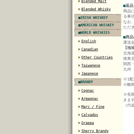
Blended Malt
■
返品
Blended Whisky
商品
る事
■IRISH WHISKEY
なお
■AMERICAN WHISKEY
ただ
■WORLD WHISKIES
■
商品
English
運送
【地
Canadian
北海道
Other Countries
南東北
関西・
Taiwanese
九州 
Japanese
※
1
■BRANDY
※離
Cognac
※長
Armagnac
きま
（代
Marc / Fine
Calvados
Grappa
Sherry Brandy