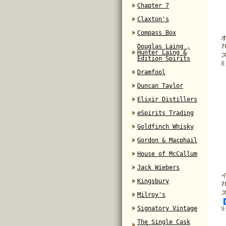
Chapter 7
Claxton's
Compass Box
オ
Douglas Laing ,
7
Hunter Laing &
Edition Spirits
8
Dramfool
Duncan Taylor
Elixir Distillers
eSpirits Trading
Goldfinch Whisky
Gordon & Macphail
House of McCallum
Jack Wiebers
イ
Kingsbury
7
Milroy's
Signatory Vintage
9
The Single Cask