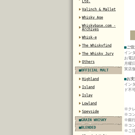
Ltd.
Valinch & Mallet
Whisky Age
Whiskybase.com -
Archives
Whisk-e
The Whiskyfind
■
ご注
イン
The Whisky Jury
お電
Others
月曜日
実店
■OFFICIAL MALT
■
お支
Highland
イン
Island
ド不
Islay
Lowland
※ク
Speyside
※コ
※銀
■GRAIN WHISKY
※コ
■BLENDED
※ご