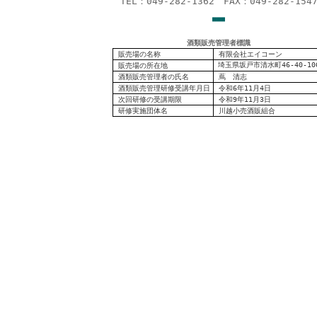
TEL：049-282-1362 FAX：049-282-154
■
■
■
酒類販売管理者標識
販売場の名称
有限会社エイコーン
埼玉県坂戸市清水町46-40-10
販売場の
所在地
酒類販売管理者の氏名
蔦 清志
酒類販売管理研修受講年月日
令和6年11月4日
次回研修の受講期限
令和9年11月3日
研修実施団体名
川越小売酒販組合