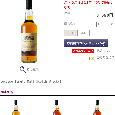
ストラスミル12年 43% 700m
なし
価格:
8,690
購入数:
本
在庫
3本
返品について
この商品につ
拡大表示
peyside Single Malt Scotch Whisky】
関連商品