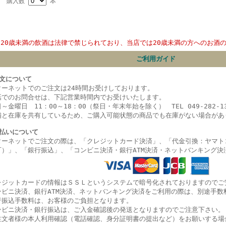
購入数
本
20歳未満の飲酒は法律で禁じられており、当店では20歳未満の方へのお酒
ご利用ガイド
文について
ターネットでのご注文は24時間お受けしております。
話でのお問合せは、下記営業時間内でお受けいたします。
～金曜日 11：00～18：00（祭日・年末年始を除く） TEL 049-282-13
舗と在庫を共有しているため、ご購入可能状態の商品でも在庫がない場合があ
払いについて
ターネットでご注文の際は、「クレジットカード決済」、「代金引換：ヤマト
可）」、
「銀行振込」、
「コンビニ決済・
銀行ATM決済・ネットバンキング決
レジットカードの情報はＳＳＬというシステムで暗号化されておりますのでご
ンビニ決済、銀行ATM決済、ネットバンキング決済をご利用の際は、別途手数
行振込手数料は、お客様のご負担となります。
ンビニ決済・銀行振込は、ご入金確認後の発送となりますのでご注意下さい。
注文者様の本人利用確認（電話確認、身分証明書の提出など）をお願いする場