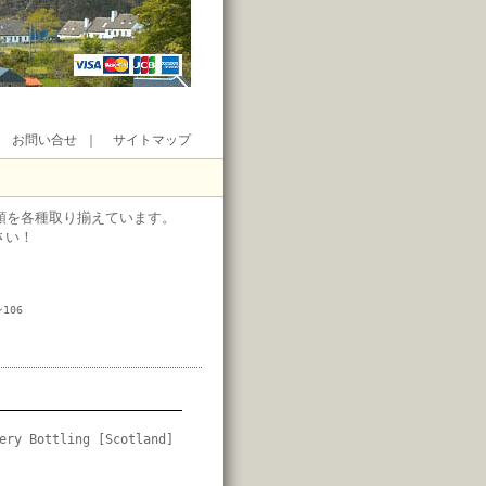
｜
お問い合せ
｜
サイトマップ
類を各種取り揃えています。
さい！
106
ery Bottling [Scotland]