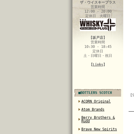
ザ・ウイスキープラス
営業時間
12:00 - 20:00
定休日 火曜日
【坂戸店】
営業時間
10:30 - 18:45
定休日
土・日曜日・祝日
【
Links
】
■BOTTLERS SCOTCH
【S
ACORN Original
Atom Brands
Berry Brothers &
Rudd
Brave New Spirits