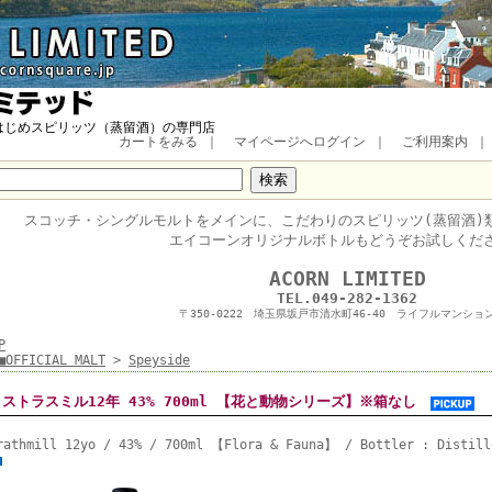
はじめスピリッツ（蒸留酒）の専門店
カートをみる
｜
マイページへログイン
｜
ご利用案内
スコッチ・
シングルモルトをメインに、
こだわりのスピリッツ(蒸留酒)
エイコーンオリジナルボトルもどうぞお試しくだ
■
ACORN LIMITED
TEL.049-282-1362
〒350-0222 埼玉県坂戸市清水町46-40 ライフルマンション
P
■OFFICIAL MALT
>
Speyside
ストラスミル12年 43% 700ml 【花と動物シリーズ】※箱なし
rathmill 12yo / 43% / 700ml 【Flora & Fauna】 / Bottler : Distill