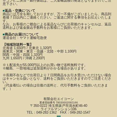
※コンビニ決済・銀行振込は、ご入金確認後の発送となりますのでご注
意下さい。
■
返品・交換について
商品には万全を期しておりますが、万一不備がございましたら、商品到
着後７日以内にご連絡ください。
ご返送に関する事項をお伝えいたしま
す。
なお、お客様のご都合による返品ならびに出荷後のキャンセルは、返品
送料および返金振込手数料を
お客様にご負担いただきます。
■
商品のお届けについて
運送会社：
ヤマト運輸宅急便
【地域別送料一覧】
北海道 1,650円 / 北東北 1,320円
南東北・関東・東京・信越・北陸・中部 1,100円
関西・中国・四国 1,320円
九州 1,650円 / 沖縄 2,200円
※
１配送先が
55,000円以上のお買い物で送料無料です。
※離島、一部地域は追加送料がかかる場合があります。
※長期不在などで出荷日より７日間商品をお引き受けいただけない場合
はキャンセル扱いとなり、
送料をご負担いただきますのでご注意くださ
い。
（代金着払いの場合は往復の送料と、代引手数料をご負担いただきま
す。）
有限会社エイコーン
業者登録番号 T8030002092166
〒350-0222 埼玉県坂戸市清水町46-40
ライフルマンション106
TEL：049-282-1362 FAX：049-282-1547
■
■
■