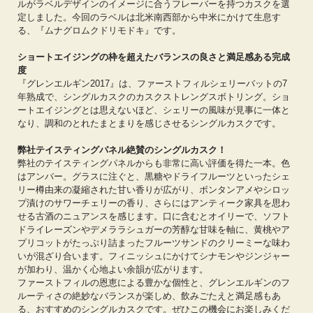
ルがラベルデザインのイメージに合うフレーバーを持つカスクを選
定しました。今回のラベルは北米南西部から中米にかけて生息す
る、『ムナグロムクドリモドキ』です。
ショートエイジングの枠を超えたバランスの良さと満足感ある完成
度
『グレンエルギン2017』は、ファーストフィルシェリーバットの7
年熟成で、シングルカスクのカスクストレングスボトリング。ショ
ートエイジングとは思えないほど、シェリーの風味が見事に一体と
なり、調和のとれたまとまりを感じさせるシングルカスクです。
弊社テイスティングパネル絶賛のシングルカスク！
弊社のテイスティングパネルからも非常に高い評価を得た一本。色
はアンバー。グラスに注ぐと、黒糖やドライフルーツといったシェ
リー樽由来の凝縮された甘い香りが広がり、ボンタンアメやシロッ
プ漬けのサワーチェリーの香り、さらにはアンティーク家具を思わ
せる古酒のニュアンスを感じます。口に含むとオイリーで、ソフト
ドライレーズンやデメララシュガーの芳醇な甘味を軸に、黄桃やア
プリコットがたっぷり詰まったフルーツサンドのクリーミーな味わ
いが混ざり合います。フィニッシュにかけてシナモンやジンジャー
が加わり、温かく心地よい余韻が広がります。
ファーストフィルの恩恵による豊かな個性と、グレンエルギンのフ
ルーティさの絶妙なバランスが楽しめ、飲みごたえと満足感もあ
る、おすすめのシングルカスクです。ぜひこの機会にお楽しみくだ