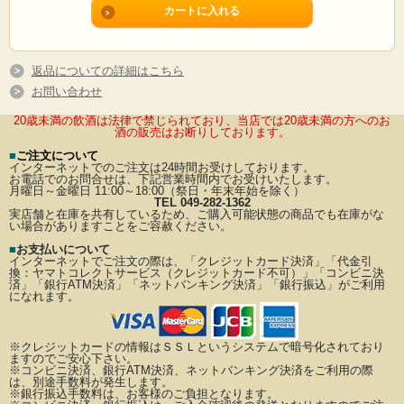
返品についての詳細はこちら
お問い合わせ
20歳未満の飲酒は法律で禁じられており、当店では20歳未満の方へのお
酒の販売はお断りしております。
■
ご注文について
インターネットでのご注文は24時間お受けしております。
お電話でのお問合せは、下記営業時間内でお受けいたします。
月曜日～金曜日 11:00～18:00（祭日・年末年始を除く）
TEL 049-282-1362
実店舗と在庫を共有しているため、ご購入可能状態の商品でも在庫がな
い場合がありますことをご容赦ください。
■
お支払いについて
インターネットでご注文の際は、「クレジットカード決済」「代金引
換：ヤマトコレクトサービス（クレジットカード不可）」
「コンビニ決
済」「銀行ATM決済」「ネットバンキング決済」「銀行振込」がご利用
になれます。
※クレジットカードの情報はＳＳＬというシステムで暗号化されており
ますのでご安心下さい。
※コンビニ決済、銀行ATM決済、ネットバンキング決済をご利用の際
は、別途手数料が発生します。
※銀行振込手数料は、お客様のご負担となります。