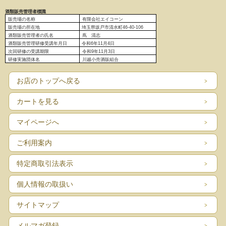
酒類販売管理者標識
販売場の名称
有限会社エイコーン
販売場の
所在地
埼玉県坂戸市清水町46-40-106
酒類販売管理者の氏名
蔦 清志
酒類販売管理研修受講年月日
令和6
年11月4日
次回研修の受講期限
令和9年11月3日
研修実施団体名
川越小売酒販組合
お店のトップへ戻る
カートを見る
マイページへ
ご利用案内
特定商取引法表示
個人情報の取扱い
サイトマップ
メルマガ登録