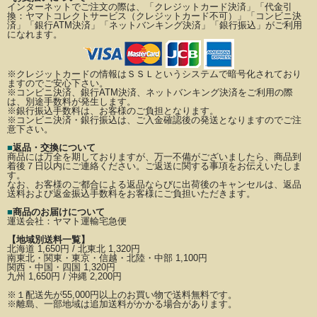
インターネットでご注文の際は、「クレジットカード決済」「代金引
換：ヤマトコレクトサービス（クレジットカード不可）」
「コンビニ決
済」「銀行ATM決済」「ネットバンキング決済」「銀行振込」がご利用
になれます。
※クレジットカードの情報はＳＳＬというシステムで暗号化されており
ますのでご安心下さい。
※コンビニ決済、銀行ATM決済、ネットバンキング決済をご利用の際
は、別途手数料が発生します。
※銀行振込手数料は、お客様のご負担となります。
※コンビニ決済・銀行振込は、ご入金確認後の発送となりますのでご注
意下さい。
■
返品・交換について
商品には万全を期しておりますが、万一不備がございましたら、商品到
着後７日以内にご連絡ください。
ご返送に関する事項をお伝えいたしま
す。
なお、お客様のご都合による返品ならびに出荷後のキャンセルは、返品
送料および返金振込手数料を
お客様にご負担いただきます。
■
商品のお届けについて
運送会社：
ヤマト運輸宅急便
【地域別送料一覧】
北海道 1,650円 / 北東北 1,320円
南東北・関東・東京・信越・北陸・中部 1,100円
関西・中国・四国 1,320円
九州 1,650円 / 沖縄 2,200円
※
１配送先が
55,000円以上のお買い物で送料無料です。
※離島、一部地域は追加送料がかかる場合があります。