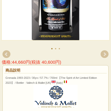
価格:44,660円(税抜 40,600円)
商品説明
Grenada 1993-2023 / 30yo / 57.7% / 700ml 【The Spirit of Art Limited Edition
2023】 / Bottler : Valinch & Mallet [UK]
[Italy]