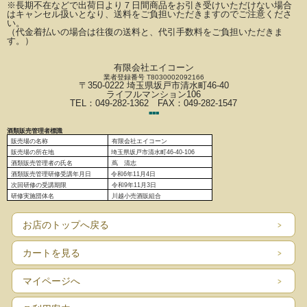
※長期不在などで出荷日より７日間商品をお引き受けいただけない場合
はキャンセル扱いとなり、
送料をご負担いただきますのでご注意くださ
い。
（代金着払いの場合は往復の送料と、代引手数料をご負担いただきま
す。）
有限会社エイコーン
業者登録番号 T8030002092166
〒350-0222 埼玉県坂戸市清水町46-40
ライフルマンション106
TEL：049-282-1362 FAX：049-282-1547
■
■
■
酒類販売管理者標識
販売場の名称
有限会社エイコーン
販売場の
所在地
埼玉県坂戸市清水町46-40-106
酒類販売管理者の氏名
蔦 清志
酒類販売管理研修受講年月日
令和6
年11月4日
次回研修の受講期限
令和9年11月3日
研修実施団体名
川越小売酒販組合
お店のトップへ戻る
カートを見る
マイページへ