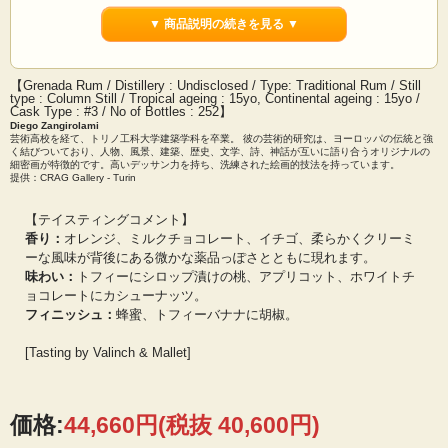
『ヴァリンチ＆マレット』は、2015年9月に二人のイタリア人（ダヴィデ・ローマ
▼ 商品説明の続きを見る ▼
ンとファビオ・アーモリ）によって設立されました。二人の経歴はそれぞれ異な
り、ダヴィデは投資ファンドの元トレーダーで、ビール（自家製の研究）や、特
にスピリッツやウイスキーに多大な熱意を抱いていました。ファビオは酒類業界
【Grenada Rum / Distillery : Undisclosed / Type: Traditional Rum / Still
で25年間のキャリアをもち、最初にワイン、その後ウイスキー業界に従事し、有
type : Column Still / Tropical ageing : 15yo, Continental ageing : 15yo /
名なリチャード・パターソンのクラスに参加したこともあります。
Cask Type : #3 / No of Bottles : 252】
Diego Zangirolami
『ヴァリンチ＆マレット』の発想は、イタリア人のデザイン感覚、審美眼、職人
芸術高校を経て、トリノ工科大学建築学科を卒業。 彼の芸術的研究は、ヨーロッパの伝統と強
魂に対する敬愛と、ウイスキーヘの情熱を結集することでした。彼らがウイスキ
く結びついており、人物、風景、建築、歴史、文学、詩、神話が互いに語り合うオリジナルの
細密画が特徴的です。高いデッサン力を持ち、洗練された絵画的技法を持っています。
ー選びをする基準は、極めてシンプルです。“彼ら自身が飲みたいもの”、“蒸留所
提供：CRAG Gallery - Turin
の特徴を具現しているもの”、“熟成のピークでボトリングすること”です。現在で
はフランスをはじめ世界各国に輸出しています。
【テイスティングコメント】
香り：
オレンジ、ミルクチョコレート、イチゴ、柔らかくクリーミ
ーな風味が背後にある微かな薬品っぽさとともに現れます。
味わい：
トフィーにシロップ漬けの桃、アプリコット、ホワイトチ
ョコレートにカシューナッツ。
フィニッシュ：
蜂蜜、トフィーバナナに胡椒。
[Tasting by Valinch & Mallet]
価格:
44,660円
(税抜 40,600円)