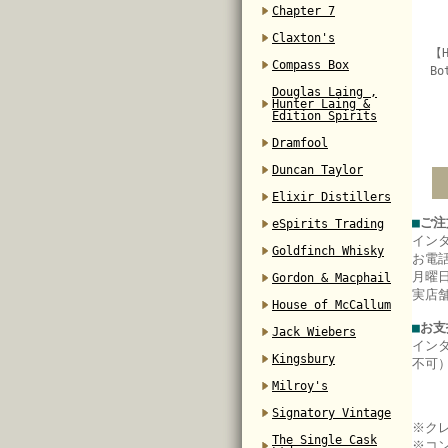
Chapter 7
Claxton's
【H
Compass Box
Bo
Douglas Laing ,
Hunter Laing &
Edition Spirits
Dramfool
Duncan Taylor
Elixir Distillers
■
ご注
eSpirits Trading
イン
Goldfinch Whisky
お電
月曜日
Gordon & Macphail
実店
House of McCallum
■
お支
Jack Wiebers
イン
Kingsbury
不可
Milroy's
Signatory Vintage
※ク
The Single Cask
※コ