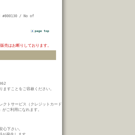
d #800130 / No of
page top
の販売はお断りしております。
62
りますことをご容赦ください。
レクトサービス（クレジットカード
」がご利用になれます。
安心下さい。
料が発生します。