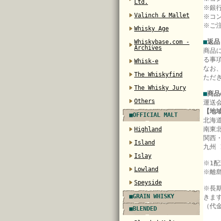
Ltd.
※銀
Valinch & Mallet
※コ
※ご
Whisky Age
■
返品
Whiskybase.com -
Archives
商品
る事
Whisk-e
なお
The Whiskyfind
ただ
The Whisky Jury
■
商品
Others
運送
【地
■OFFICIAL MALT
北海道
南東北
Highland
関西・
Island
九州 
Islay
※
1
Lowland
※離
Speyside
※長
■GRAIN WHISKY
きま
（代
■BLENDED