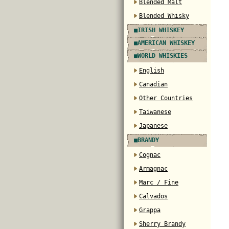
Blended Malt
Blended Whisky
■IRISH WHISKEY
■AMERICAN WHISKEY
■WORLD WHISKIES
English
Canadian
Other Countries
Taiwanese
Japanese
■BRANDY
Cognac
Armagnac
Marc / Fine
Calvados
Grappa
Sherry Brandy