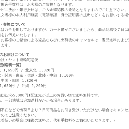
行振込手数料は、お客様のご負担となります。
ンビニ決済・銀行振込は、ご入金確認後の発送となりますのでご注意下さい。
注文者様の本人利用確認（電話確認、身分証明書の提出など）をお願いする場
・交換について
には万全を期しておりますが、万一不備がございましたら、商品到着後７日以
項をお伝えいたします。
、お客様のご都合による返品ならびに出荷後のキャンセルは、返品送料および
きます。
のお届けについて
会社：ヤマト運輸宅急便
域別送料一覧】
 1,650円 / 北東北 1,320円
・関東・東京・信越・北陸・中部 1,100円
中国・四国 1,320円
1,650円 / 沖縄 2,200円
配送先が55,000円1配送先が以上のお買い物で送料無料です。
島、一部地域は追加送料がかかる場合があります。
期不在などで出荷日より７日間商品をお引き受けいただけない場合はキャンセ
すのでご注意ください。
金着払いの場合は往復の送料と、代引手数料をご負担いただきます。）