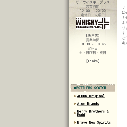
ザ・ウイスキープラス
営業時間
ザ
12:00 - 20:00
に
定休日 火曜日
ナ
よ
り
す
【坂戸店】
と
営業時間
考
10:30 - 18:45
定休日
土・日曜日・祝日
【
Links
】
■BOTTLERS SCOTCH
ACORN Original
Atom Brands
Berry Brothers &
Rudd
Brave New Spirits