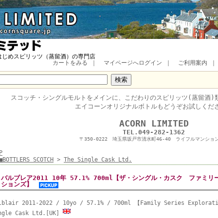
はじめスピリッツ（蒸留酒）の専門店
カートをみる
｜
マイページへログイン
｜
ご利用案内
スコッチ・
シングルモルトをメインに、
こだわりのスピリッツ(蒸留酒)
エイコーンオリジナルボトルもどうぞお試しくだ
■
ACORN LIMITED
TEL.049-282-1362
〒350-0222 埼玉県坂戸市清水町46-40 ライフルマンション
P
■BOTTLERS SCOTCH
>
The Single Cask Ltd.
バルブレア2011 10年 57.1% 700ml【ザ・シングル・カスク ファミ
ションズ】
lblair 2011-2022 / 10yo / 57.1% / 700ml 【Family Series Explorat
ngle Cask Ltd.[UK]