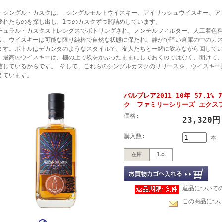
・シングル・カスクは、 シングルモルトウイスキー、アイリッシュウイスキー、ア
優れたものを探し出し、1つのカスクずつ瓶詰めしています。
チュラル・カスクストレングスでボトリングされ、ノンチルフィルター、人工着色
り、ウイスキーは可能な限り純粋で自然な状態に保たれ、静かで暗い倉庫の中のカ
ます。ボトルはデカンタのようなスタイルで、友人たちと一緒に飲みながら回して
。最高のウイスキーは、棚の上で埃をかぶったままにしておくのではなく、開けて
信じているからです。 そして、これらのシングルカスクのリリースを、ウイスキー
えています。
バルブレア2011 10年 57.1%
ク ファミリーシリーズ エクス
価格:
23,320
購入数:
本
在庫
1本
返品について
この商品につ