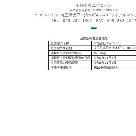
有限会社エイコーン
事業者登録番号 T8030002092166
〒350-0222 埼玉県坂戸市清水町46-40 ライフルマン
TEL：049-282-1362 FAX：049-282-154
■
■
■
酒類販売管理者標識
販売場の名称
有限会社エイコーン
埼玉県坂戸市清水町46-40-10
販売場の
所在地
酒類販売管理者の氏名
蔦 清志
酒類販売管理研修受講年月日
令和6年11月4日
次回研修の受講期限
令和9年11月3日
研修実施団体名
川越小売酒販組合