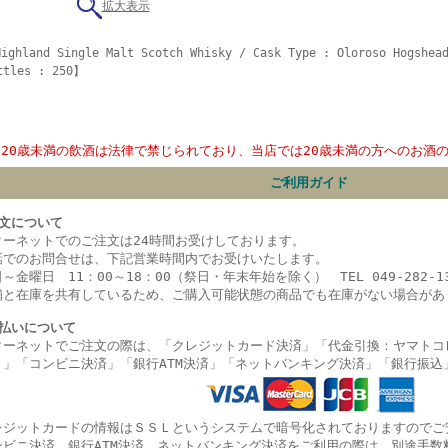
拡大表示
ighland Single Malt Scotch Whisky / Cask Type : Oloroso Hogshea
ttles : 250】
20歳未満の飲酒は法律で禁じられており、当店では20歳未満の方へのお酒
ご利用ガイド
文について
ターネットでのご注文は24時間お受けしております。
話でのお問合せは、下記営業時間内でお受けいたします。
～金曜日 11：00～18：00（祭日・年末年始を除く） TEL 049-282-13
舗と在庫を共有しているため、ご購入可能状態の商品でも在庫がない場合があ
払いについて
ターネットでご注文の際は、「クレジットカード決済」「代金引換：ヤマトコ
）」
「コンビニ決済」
「銀行ATM決済」「ネットバンキング決済」
「銀行振込
レジットカードの情報はＳＳＬというシステムで暗号化されておりますのでご
ンビニ決済、銀行ATM決済、ネットバンキング決済をご利用の際は、別途手数