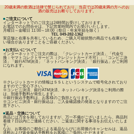
20歳未満の飲酒は法律で禁じられており、当店では20歳未満の方へのお
酒の販売はお断りしております。
■
ご注文について
インターネットでのご注文は24時間お受けしております。
お電話でのお問合せは、下記営業時間内でお受けいたします。
月曜日～金曜日 11:00～18:00（祭日・年末年始を除く）
TEL 049-282-1362
実店舗と在庫を共有しているため、ご購入可能状態の商品でも在庫がな
い場合がありますことをご容赦ください。
■
お支払いについて
インターネットでご注文の際は、「クレジットカード決済」「代金引
換：ヤマトコレクトサービス（クレジットカード不可）」
「コンビニ決
済」「銀行ATM決済」「ネットバンキング決済」「銀行振込」がご利用
になれます。
※クレジットカードの情報はＳＳＬというシステムで暗号化されており
ますのでご安心下さい。
※コンビニ決済、銀行ATM決済、ネットバンキング決済をご利用の際
は、別途手数料が発生します。
※銀行振込手数料は、お客様のご負担となります。
※コンビニ決済・銀行振込は、ご入金確認後の発送となりますのでご注
意下さい。
■
返品・交換について
商品には万全を期しておりますが、万一不備がございましたら、商品到
着後７日以内にご連絡ください。
ご返送に関する事項をお伝えいたしま
す。
なお、お客様のご都合による返品ならびに出荷後のキャンセルは、返品
送料および返金振込手数料を
お客様にご負担いただきます。