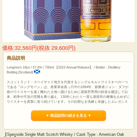
価格:32,560円(税抜 29,600円)
商品説明
Longmorn 18yo / 57.6% / 700ml 【2023 Annual Release】 / Bottler : Distillery
Bottling [Scotland]
スコットランド・スペイサイド地方を代表するシングルモルトウイスキーの一つ
である『ロングモーン』は、産業革命真っ只中の1894年、創業者ジョン・ダフが
彼のウイスキーを遠く離れた土地へ届けるために蒸留所専用の鉄道を建設して以
来、戦争や不況の苦難を乗り越え、130年にわたり一度も蒸留所の稼働を止めずに
ウイスキーを真摯に造り続けています。その比類なき洗練と卓越したエレガンス
を備えた味わいは、世界中の蒸留家やブレンダーなどから世界屈指の品質と敬愛
され続けています。
▼ 商品説明の続きを見る ▼
【Speyside Single Malt Scotch Whisky / Cask Type : American Oak