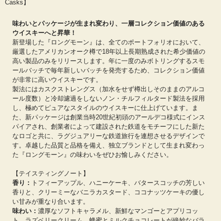
Casks】
味わいとパッケージが生まれ変わり、一層コレクション価値のある
ウイスキーへと昇華！
新登場した『ロングモーン』は、全てのポートフォリオにおいて、
厳選したアメリカンオーク樽で18年以上長期熟成された希少価値の
高い製品のみをリリースします。年に一度のみボトリングするスモ
ールバッチで毎年新しいバッチを発売するため、コレクション価値
が非常に高いウイスキーです。
製法にはカスクストレングス（加水をせず樽出しそのままのアルコ
ール度数）と冷却濾過をしないノン・チルフィルタード製法を採用
し、極めてピュアなスタイルのウイスキーに仕上げています。ま
た、新パッケージは創業当時20世紀初頭のアールデコ様式にインス
パイアされ、創業者によって建設された鉄道をモチーフにした新た
なロゴと共に、ラグジュアリーな鉄道旅行を連想させるデザインで
す。卓越した品質と品格を備え、独立ブランドとして生まれ変わっ
た『ロングモーン』の味わいをぜひお愉しみください。
【テイスティングノート】
香り：
トフィーアップル、ハニーケーキ、バタースコッチの芳しい
香りと、クリーミーなバニラカスタード、ココナッツケーキの優し
い甘みが重なり合います。
味わい：
濃厚なソフトキャラメル、新鮮なマンゴーとアプリコッ
ト、ラズベリークリーム、蜂蜜とミルクチョコレートが絶妙なバラ