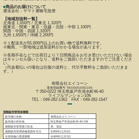
■
商品のお届けについて
運送会社：
ヤマト運輸宅急便
【地域別送料一覧】
北海道 1,650円 / 北東北 1,320円
南東北・関東・東京・信越・北陸・中部 1,100円
関西・中国・四国 1,320円
九州 1,650円 / 沖縄 2,200円
※
１配送先が
55,000円以上のお買い物で送料無料です。
※離島、一部地域は追加送料がかかる場合があります。
※長期不在などで出荷日より７日間商品をお引き受けいただけない場合
はキャンセル扱いとなり、
送料をご負担いただきますのでご注意くださ
い。
（代金着払いの場合は往復の送料と、代引手数料をご負担いただきま
す。）
有限会社エイコーン
業者登録番号 T8030002092166
〒350-0222 埼玉県坂戸市清水町46-40
ライフルマンション106
TEL：049-282-1362 FAX：049-282-1547
■
■
■
酒類販売管理者標識
販売場の名称
有限会社エイコーン
販売場の
所在地
埼玉県坂戸市清水町46-40-106
酒類販売管理者の氏名
蔦 清志
酒類販売管理研修受講年月日
令和6
年11月4日
次回研修の受講期限
令和9年11月3日