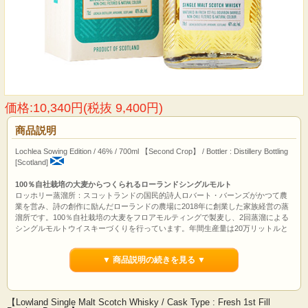
価格:10,340円(税抜 9,400円)
商品説明
Lochlea Sowing Edition / 46% / 700ml 【Second Crop】 / Bottler : Distillery Bottling
[Scotland]
100％自社栽培の大麦からつくられるローランドシングルモルト
ロッホリー蒸溜所：スコットランドの国民的詩人ロバート・バーンズがかつて農
業を営み、詩の創作に励んだローランドの農場に2018年に創業した家族経営の蒸
溜所です。100％自社栽培の大麦をフロアモルティングで製麦し、2回蒸溜による
シングルモルトウイスキーづくりを行っています。年間生産量は20万リットルと
小規模の蒸溜所です。
ウイスキーマガジン主催のアイコンズ・オブ・ウイスキー・スコットランド2023
▼ 商品説明の続きを見る ▼
にて、ロッホリー蒸溜所は、「シングルエステート オブ ザ イヤー2023」に輝き
ました。
【Lowland Single Malt Scotch Whisky / Cask Type : Fresh 1st Fill