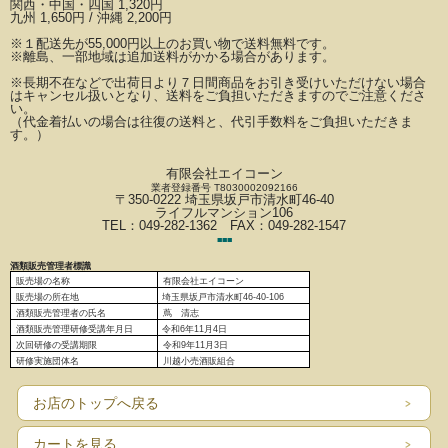
関西・中国・四国 1,320円
九州 1,650円 / 沖縄 2,200円
※
１配送先が
55,000円以上のお買い物で送料無料です。
※離島、一部地域は追加送料がかかる場合があります。
※長期不在などで出荷日より７日間商品をお引き受けいただけない場合
はキャンセル扱いとなり、
送料をご負担いただきますのでご注意くださ
い。
（代金着払いの場合は往復の送料と、代引手数料をご負担いただきま
す。）
有限会社エイコーン
業者登録番号 T8030002092166
〒350-0222 埼玉県坂戸市清水町46-40
ライフルマンション106
TEL：049-282-1362 FAX：049-282-1547
■
■
■
酒類販売管理者標識
販売場の名称
有限会社エイコーン
販売場の
所在地
埼玉県坂戸市清水町46-40-106
酒類販売管理者の氏名
蔦 清志
酒類販売管理研修受講年月日
令和6
年11月4日
次回研修の受講期限
令和9年11月3日
研修実施団体名
川越小売酒販組合
お店のトップへ戻る
カートを見る