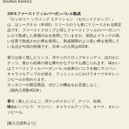
Bourbon Barrels】
100％ファーストフィルバーボンバレル熟成
『ロッホリー ソウイング エディション （セカンドクロップ）』
は、はシーズナル（年4回）リリースのうち春にリリースされる限定
品です。ファーストクロップと同じファーストフィルのバーボンバ
レルで熟成した原酒のみを使用していますが、前回よりラックの高
い位置で熟成された樽を使用し、熟成期間のより長い樽を使用して
いる点が今回の特徴です。日本への入荷は402本。
香りは赤く熟したリンゴ、洋ナシのドロップキャンディ、ほのかに
ナッツ。奥から松林の様な爽やかなアロマも感じられます。味わい
はファーストフィルバーボンバレル由来のバニラを軸にマジパン、
キャラメルアップルが続き、フィニッシュにかけてオークやオレン
ジピールが加わります。
ロッホリーの限定商品、ぜひこの機会をお見逃しなく。
（国内入荷数402本）
香り：
熟したりんご、洋ナシのドロップ、ナッツ、松林。
味わい：
バニラ、マジパン、キャラメルアップル、オーク、オレン
ジピール。
[輸入元資料より]