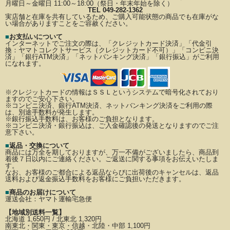
月曜日～金曜日 11:00～18:00（祭日・年末年始を除く）
TEL 049-282-1362
実店舗と在庫を共有しているため、ご購入可能状態の商品でも在庫がな
い場合がありますことをご容赦ください。
■
お支払いについて
インターネットでご注文の際は、「クレジットカード決済」「代金引
換：ヤマトコレクトサービス（クレジットカード不可）」
「コンビニ決
済」「銀行ATM決済」「ネットバンキング決済」「銀行振込」がご利用
になれます。
※クレジットカードの情報はＳＳＬというシステムで暗号化されており
ますのでご安心下さい。
※コンビニ決済、銀行ATM決済、ネットバンキング決済をご利用の際
は、別途手数料が発生します。
※銀行振込手数料は、お客様のご負担となります。
※コンビニ決済・銀行振込は、ご入金確認後の発送となりますのでご注
意下さい。
■
返品・交換について
商品には万全を期しておりますが、万一不備がございましたら、商品到
着後７日以内にご連絡ください。
ご返送に関する事項をお伝えいたしま
す。
なお、お客様のご都合による返品ならびに出荷後のキャンセルは、返品
送料および返金振込手数料を
お客様にご負担いただきます。
■
商品のお届けについて
運送会社：
ヤマト運輸宅急便
【地域別送料一覧】
北海道 1,650円 / 北東北 1,320円
南東北・関東・東京・信越・北陸・中部 1,100円