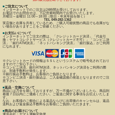
■
ご注文について
インターネットでのご注文は24時間お受けしております。
お電話でのお問合せは、下記営業時間内でお受けいたします。
月曜日～金曜日 11:00～18:00（祭日・年末年始を除く）
TEL 049-282-1362
実店舗と在庫を共有しているため、ご購入可能状態の商品でも在庫がな
い場合がありますことをご容赦ください。
■
お支払いについて
インターネットでご注文の際は、「クレジットカード決済」「代金引
換：ヤマトコレクトサービス（クレジットカード不可）」
「コンビニ決
済」「銀行ATM決済」「ネットバンキング決済」「銀行振込」がご利用
になれます。
※クレジットカードの情報はＳＳＬというシステムで暗号化されており
ますのでご安心下さい。
※コンビニ決済、銀行ATM決済、ネットバンキング決済をご利用の際
は、別途手数料が発生します。
※銀行振込手数料は、お客様のご負担となります。
※コンビニ決済・銀行振込は、ご入金確認後の発送となりますのでご注
意下さい。
■
返品・交換について
商品には万全を期しておりますが、万一不備がございましたら、商品到
着後７日以内にご連絡ください。
ご返送に関する事項をお伝えいたしま
す。
なお、お客様のご都合による返品ならびに出荷後のキャンセルは、返品
送料および返金振込手数料を
お客様にご負担いただきます。
■
商品のお届けについて
運送会社：
ヤマト運輸宅急便