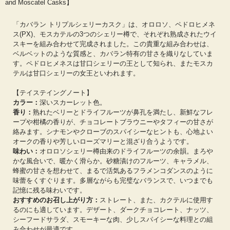
and Moscatel Casks】
「カバラン トリプルシェリーカスク」は、オロロソ、ペドロヒメネ
ス(PX)、モスカテルの3つのシェリー樽で、それぞれ熟成されたウイ
スキーを組み合わせて完成されました。この貴重な組み合わせは、
ベルベットのような質感と、カバラン特有の甘さを織りなしていま
す。ペドロヒメネスは甘口シェリーの王として知られ、またモスカ
テルは甘口シェリーの女王といわれます。
【テイステイングノート】
カラー：
深いスカーレット色。
香り：
熟れたベリーとドライフルーツが鼻孔を満たし、新鮮なフレ
ープや柑橘の香りが、チョコレートブラウニーやタフィーの甘さが
絡みます。シナモンやクローブのスパイシーなヒントも、心地よい
オークの香りや芳しいローズマリーと混ざり合うようです。
味わい：
オロロソシェリー樽由来のドライフルーツの余韻。まろや
かな風合いで、暖かく滑らか。砂糖漬けのフルーツ、キャラメル、
蜂蜜の甘さを想わせて、まるで活気あるフラメンコダンスのように
味蕾をくすぐります。多層ながらも完璧なバランスで、いつまでも
記憶に残る味わいです。
おすすめのお召し上がり方：
ストレート、また、カクテルに使用す
るのにも適しています。デザート、ダークチョコレート、ナッツ、
シーフードサラダ、スモーキーな肉、少しスパイシーな料理との組
み合わせが最適です。