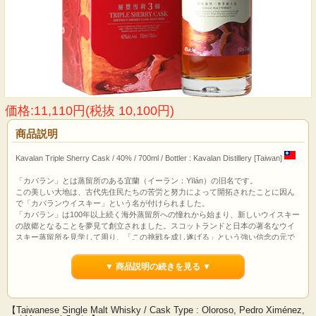
価格:11,110円(税抜 10,100円)
商品説明
Kavalan Triple Sherry Cask / 40% / 700ml / Bottler : Kavalan Distillery [Taiwan]
「カバラン」とは蒸留所のある宜蘭（イーラン：Yīlán）の旧名です。
この美しい大地は、古代先住民たちの苦労と努力によって開拓されたことに因ん
で「カバランウイスキー」という名が付けられました。
「カバラン」は100年以上続く海外蒸留所への憧れから始まり、新しいウイスキー
の故郷となることを夢見て創立されました。スコットランドと日本の著名なウイ
スキー蒸留所を見学して周り、「この挑戦を成し遂げる」という強い信念の元で
努力と苦労を重ね、そして台湾で唯一自ら麦芽の粉砕・糖化・発酵・蒸留・熟
成・ブレンドを行うウイスキー蒸留所を創設しました。
▼ 商品説明の続きを見る ▼
【Taiwanese Single Malt Whisky / Cask Type : Oloroso, Pedro Ximénez,