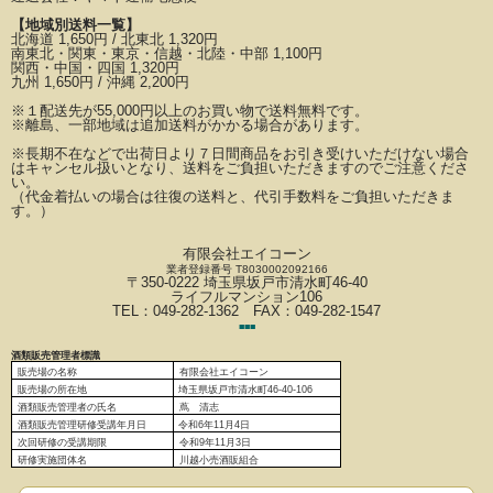
【地域別送料一覧】
北海道 1,650円 / 北東北 1,320円
南東北・関東・東京・信越・北陸・中部 1,100円
関西・中国・四国 1,320円
九州 1,650円 / 沖縄 2,200円
※
１配送先が
55,000円以上のお買い物で送料無料です。
※離島、一部地域は追加送料がかかる場合があります。
※長期不在などで出荷日より７日間商品をお引き受けいただけない場合
はキャンセル扱いとなり、
送料をご負担いただきますのでご注意くださ
い。
（代金着払いの場合は往復の送料と、代引手数料をご負担いただきま
す。）
有限会社エイコーン
業者登録番号 T8030002092166
〒350-0222 埼玉県坂戸市清水町46-40
ライフルマンション106
TEL：049-282-1362 FAX：049-282-1547
■
■
■
酒類販売管理者標識
販売場の名称
有限会社エイコーン
販売場の
所在地
埼玉県坂戸市清水町46-40-106
酒類販売管理者の氏名
蔦 清志
酒類販売管理研修受講年月日
令和6
年11月4日
次回研修の受講期限
令和9年11月3日
研修実施団体名
川越小売酒販組合