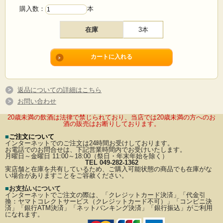
購入数：
本
在庫
3本
返品についての詳細はこちら
お問い合わせ
20歳未満の飲酒は法律で禁じられており、当店では20歳未満の方へのお
酒の販売はお断りしております。
■
ご注文について
インターネットでのご注文は24時間お受けしております。
お電話でのお問合せは、下記営業時間内でお受けいたします。
月曜日～金曜日 11:00～18:00（祭日・年末年始を除く）
TEL 049-282-1362
実店舗と在庫を共有しているため、ご購入可能状態の商品でも在庫がな
い場合がありますことをご容赦ください。
■
お支払いについて
インターネットでご注文の際は、「クレジットカード決済」「代金引
換：ヤマトコレクトサービス（クレジットカード不可）」
「コンビニ決
済」「銀行ATM決済」「ネットバンキング決済」「銀行振込」がご利用
になれます。