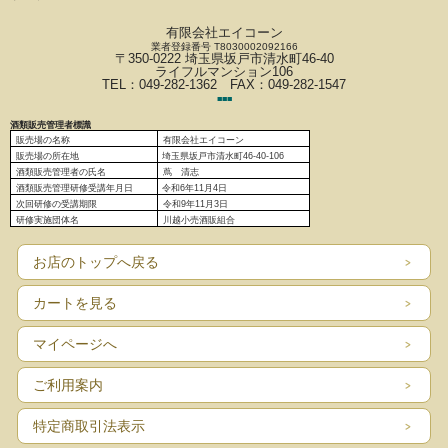
有限会社エイコーン
業者登録番号 T8030002092166
〒350-0222 埼玉県坂戸市清水町46-40
ライフルマンション106
TEL：049-282-1362 FAX：049-282-1547
■
■
■
酒類販売管理者標識
販売場の名称
有限会社エイコーン
販売場の
所在地
埼玉県坂戸市清水町46-40-106
酒類販売管理者の氏名
蔦 清志
酒類販売管理研修受講年月日
令和6
年11月4日
次回研修の受講期限
令和9年11月3日
研修実施団体名
川越小売酒販組合
お店のトップへ戻る
カートを見る
マイページへ
ご利用案内
特定商取引法表示