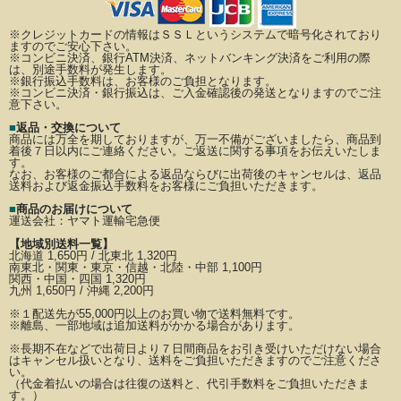
※クレジットカードの情報はＳＳＬというシステムで暗号化されており
ますのでご安心下さい。
※コンビニ決済、銀行ATM決済、ネットバンキング決済をご利用の際
は、別途手数料が発生します。
※銀行振込手数料は、お客様のご負担となります。
※コンビニ決済・銀行振込は、ご入金確認後の発送となりますのでご注
意下さい。
■
返品・交換について
商品には万全を期しておりますが、万一不備がございましたら、商品到
着後７日以内にご連絡ください。
ご返送に関する事項をお伝えいたしま
す。
なお、お客様のご都合による返品ならびに出荷後のキャンセルは、返品
送料および返金振込手数料を
お客様にご負担いただきます。
■
商品のお届けについて
運送会社：
ヤマト運輸宅急便
【地域別送料一覧】
北海道 1,650円 / 北東北 1,320円
南東北・関東・東京・信越・北陸・中部 1,100円
関西・中国・四国 1,320円
九州 1,650円 / 沖縄 2,200円
※
１配送先が
55,000円以上のお買い物で送料無料です。
※離島、一部地域は追加送料がかかる場合があります。
※長期不在などで出荷日より７日間商品をお引き受けいただけない場合
はキャンセル扱いとなり、
送料をご負担いただきますのでご注意くださ
い。
（代金着払いの場合は往復の送料と、代引手数料をご負担いただきま
す。）