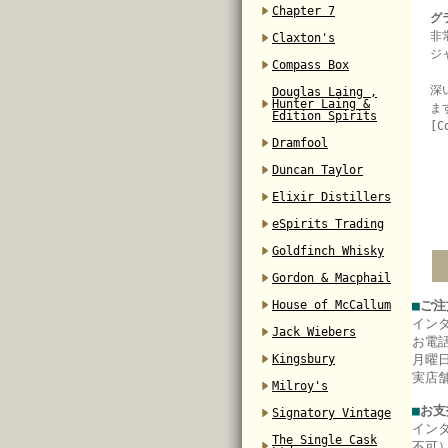
Chapter 7
グ
非
Claxton's
ジ
Compass Box
深
Douglas Laing ,
Hunter Laing &
ま
Edition Spirits
[C
Dramfool
Duncan Taylor
Elixir Distillers
eSpirits Trading
Goldfinch Whisky
Gordon & Macphail
House of McCallum
■
ご注
イン
Jack Wiebers
お電
Kingsbury
月曜日
実店
Milroy's
■
お支
Signatory Vintage
イン
The Single Cask
不可