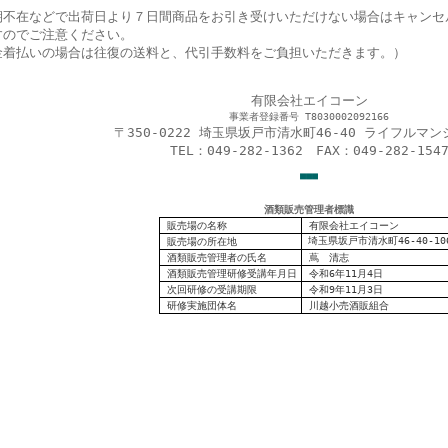
期不在などで出荷日より７日間商品をお引き受けいただけない場合はキャンセ
すのでご注意ください。
金着払いの場合は往復の送料と、代引手数料をご負担いただきます。）
有限会社エイコーン
事業者登録番号 T8030002092166
〒350-0222 埼玉県坂戸市清水町46-40 ライフルマン
TEL：049-282-1362 FAX：049-282-154
■
■
■
酒類販売管理者標識
販売場の名称
有限会社エイコーン
埼玉県坂戸市清水町46-40-10
販売場の
所在地
酒類販売管理者の氏名
蔦 清志
酒類販売管理研修受講年月日
令和6年11月4日
次回研修の受講期限
令和9年11月3日
研修実施団体名
川越小売酒販組合