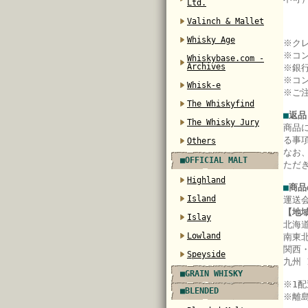
Ltd.
Valinch & Mallet
Whisky Age
※ク
※コ
Whiskybase.com -
Archives
※銀
※コ
Whisk-e
※ご
The Whiskyfind
■
返品
The Whisky Jury
商品
る事
Others
なお
■OFFICIAL MALT
ただ
Highland
■
商品
Island
運送
【地
Islay
北海道
Lowland
南東北
関西・
Speyside
九州 
■GRAIN WHISKY
※
1
■BLENDED
※離