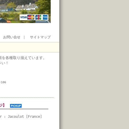
｜
お問い合せ
｜
サイトマップ
類を各種取り揃えています。
さい！
106
イジ】
r : Jacoulot [France]