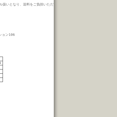
ル扱いとなり、
送料をご負担いただ
ション106
7
6