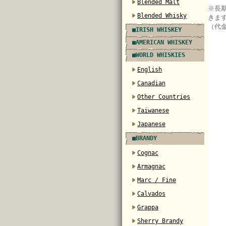
Blended Malt
※長
Blended Whisky
きま
（代
■IRISH WHISKEY
■AMERICAN WHISKEY
■WORLD WHISKIES
English
Canadian
Other Countries
Taiwanese
Japanese
■BRANDY
Cognac
Armagnac
Marc / Fine
Calvados
Grappa
Sherry Brandy