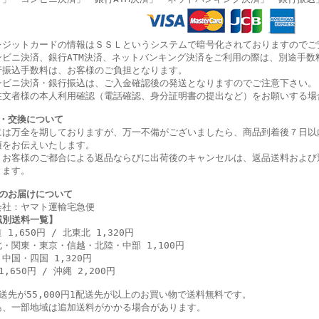
レジットカードの情報はＳＳＬというシステムで暗号化されておりますのでご
ンビニ決済、銀行ATM決済、ネットバンキング決済をご利用の際は、別途手数
行振込手数料は、お客様のご負担となります。
ンビニ決済・銀行振込は、ご入金確認後の発送となりますのでご注意下さい。
注文者様の本人利用確認（電話確認、身分証明書の提出など）をお願いする場
・交換について
には万全を期しておりますが、万一不備がございましたら、商品到着後７日以
項をお伝えいたします。
、お客様のご都合による返品ならびに出荷後のキャンセルは、返品送料および
きます。
のお届けについて
会社：ヤマト運輸宅急便
域別送料一覧】
 1,650円 / 北東北 1,320円
・関東・東京・信越・北陸・中部 1,100円
中国・四国 1,320円
1,650円 / 沖縄 2,200円
配送先が55,000円1配送先が以上のお買い物で送料無料です。
島、一部地域は追加送料がかかる場合があります。