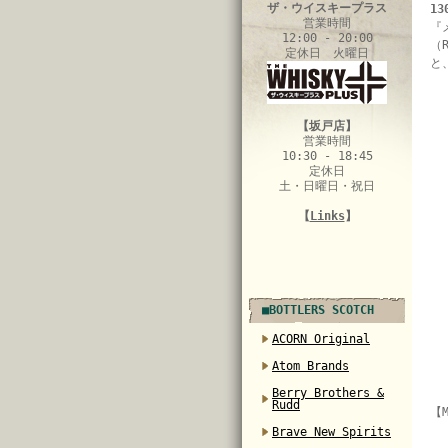
ザ・ウイスキープラス
1
営業時間
『
12:00 - 20:00
（
定休日 火曜日
と
【坂戸店】
営業時間
10:30 - 18:45
定休日
土・日曜日・祝日
【
Links
】
■BOTTLERS SCOTCH
ACORN Original
Atom Brands
Berry Brothers &
Rudd
【M
Brave New Spirits