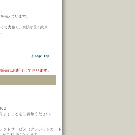
ジ』。
覚を備えています。
かくて力強く、余韻が長く続き
す。
page top
の販売はお断りしております。
62
りますことをご容赦ください。
レクトサービス（クレジットカード
」がご利用になれます。