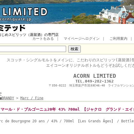
はじめスピリッツ（蒸留酒）の専門店
カートをみる
｜
マイページへログイン
｜
ご利用案内
スコッチ・
シングルモルトをメインに、
こだわりのスピリッツ(蒸留酒)
エイコーンオリジナルボトルもどうぞお試しくだ
■
ACORN LIMITED
TEL.049-282-1362
〒350-0222 埼玉県坂戸市清水町46-40 ライフルマンション
P
■BRANDY
>
Marc / Fine
マール・ド・ブルゴーニュ20年 43% 700ml 【ジャクロ グランド・エ
rc de Bourgogne 20 ans / 43% / 700ml 【Les Grands Âges】 / Bottle