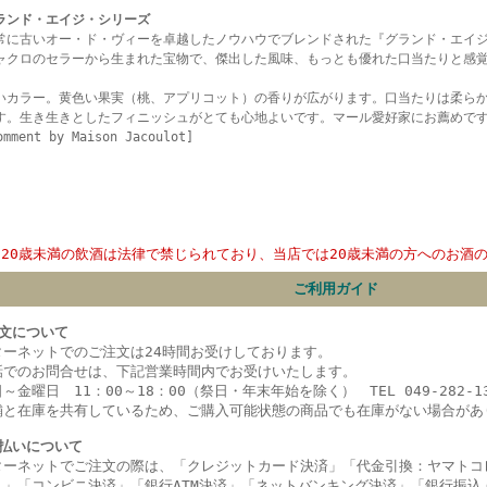
ランド・エイジ・シリーズ
常に古いオー・ド・ヴィーを卓越したノウハウでブレンドされた『グランド・エイ
ャクロのセラーから生まれた宝物で、傑出した風味、もっとも優れた口当たりと感
いカラー。黄色い果実（桃、アプリコット）の香りが広がります。口当たりは柔ら
す。生き生きとしたフィニッシュがとても心地よいです。マール愛好家にお薦めで
omment by Maison Jacoulot]
20歳未満の飲酒は法律で禁じられており、当店では20歳未満の方へのお酒
ご利用ガイド
文について
ターネットでのご注文は24時間お受けしております。
話でのお問合せは、下記営業時間内でお受けいたします。
～金曜日 11：00～18：00（祭日・年末年始を除く） TEL 049-282-13
舗と在庫を共有しているため、ご購入可能状態の商品でも在庫がない場合があ
払いについて
ターネットでご注文の際は、「クレジットカード決済」「代金引換：ヤマトコ
）」
「コンビニ決済」
「銀行ATM決済」「ネットバンキング決済」
「銀行振込