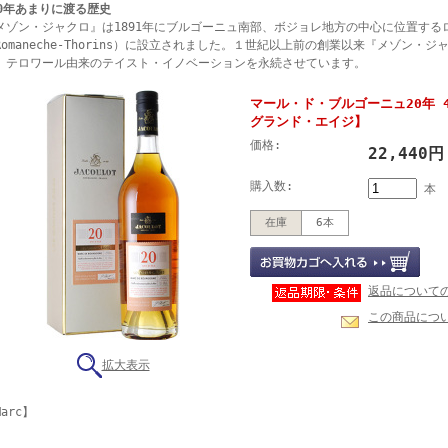
30年あまりに渡る歴史
メゾン・ジャクロ』は1891年にブルゴーニュ南部、ボジョレ地方の中心に位置する
Romaneche-Thorins）に設立されました。１世紀以上前の創業以来『メゾン・
、テロワール由来のテイスト・イノベーションを永続させています。
マール・ド・ブルゴーニュ20年 4
グランド・エイジ】
価格:
22,440
購入数:
本
在庫
6本
返品について
この商品につ
拡大表示
arc】