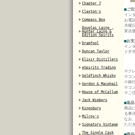
Chapter 7
■
ご注
Claxton's
イン
Compass Box
お電
月曜日
Douglas Laing ,
実店
Hunter Laing &
Edition Spirits
■
お支
Dramfool
イン
Duncan Taylor
ド不
Elixir Distillers
eSpirits Trading
※ク
Goldfinch Whisky
※コ
※銀
Gordon & Macphail
※コ
House of McCallum
※ご
Jack Wiebers
■
返品
商品
Kingsbury
る事
Milroy's
なお
ただ
Signatory Vintage
The Single Cask
■
商品