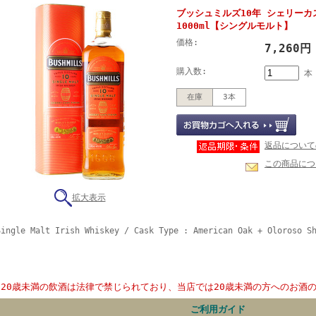
ブッシュミルズ10年 シェリーカ
1000ml【シングルモルト】
価格:
7,260
購入数:
本
在庫
3本
返品について
この商品につ
拡大表示
ingle Malt Irish Whiskey / Cask Type : American Oak + Oloroso S
20歳未満の飲酒は法律で禁じられており、当店では20歳未満の方へのお酒
ご利用ガイド