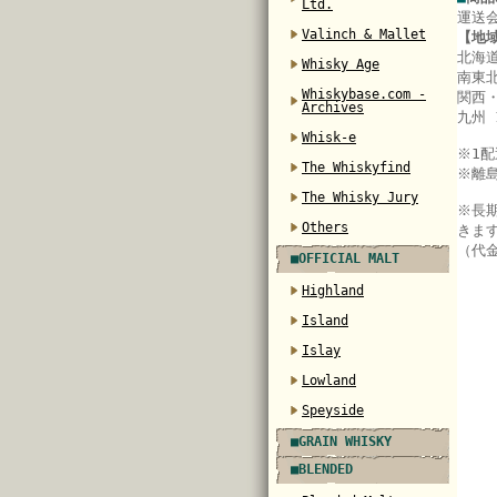
Ltd.
運送
Valinch & Mallet
【地
北海道
Whisky Age
南東北
Whiskybase.com -
関西・
Archives
九州 
Whisk-e
※
1
The Whiskyfind
※離
The Whisky Jury
※長
Others
きま
（代
■OFFICIAL MALT
Highland
Island
Islay
Lowland
Speyside
■GRAIN WHISKY
■BLENDED