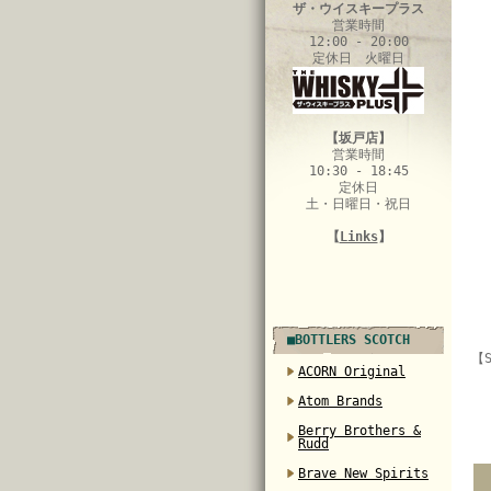
ザ・ウイスキープラス
営業時間
12:00 - 20:00
定休日 火曜日
【坂戸店】
営業時間
10:30 - 18:45
定休日
土・日曜日・祝日
【
Links
】
■BOTTLERS SCOTCH
【S
ACORN Original
Atom Brands
Berry Brothers &
Rudd
Brave New Spirits