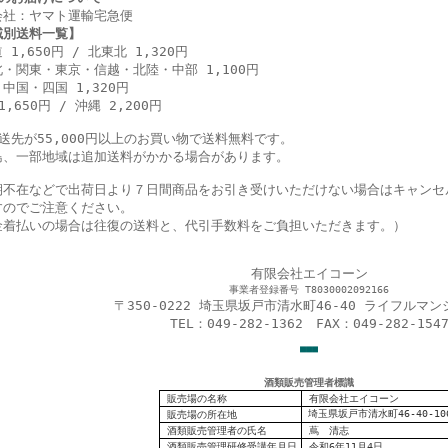
会社：ヤマト運輸宅急便
域別送料一覧】
 1,650円 / 北東北 1,320円
・関東・東京・信越・北陸・中部 1,100円
中国・四国 1,320円
1,650円 / 沖縄 2,200円
配送先が55,000円以上のお買い物で送料無料です。
島、一部地域は追加送料がかかる場合があります。
期不在などで出荷日より７日間商品をお引き受けいただけない場合はキャンセ
すのでご注意ください。
金着払いの場合は往復の送料と、代引手数料をご負担いただきます。）
有限会社エイコーン
事業者登録番号 T8030002092166
〒350-0222 埼玉県坂戸市清水町46-40 ライフルマン
TEL：049-282-1362 FAX：049-282-154
■
■
■
酒類販売管理者標識
販売場の名称
有限会社エイコーン
埼玉県坂戸市清水町46-40-10
販売場の
所在地
酒類販売管理者の氏名
蔦 清志
酒類販売管理研修受講年月日
令和6年11月4日