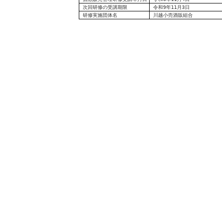
次回研修の受講期限
令和9年11月3日
研修実施団体名
川越小売酒販組合