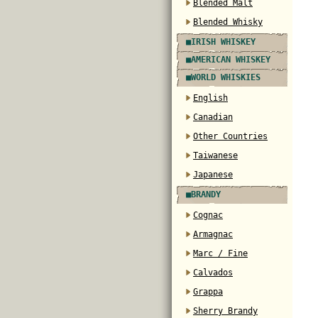
Blended Malt
Blended Whisky
■IRISH WHISKEY
■AMERICAN WHISKEY
■WORLD WHISKIES
English
Canadian
Other Countries
Taiwanese
Japanese
■BRANDY
Cognac
Armagnac
Marc / Fine
Calvados
Grappa
Sherry Brandy