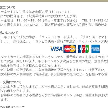
文について
ターネットでのご注文は24時間お受けしております。
話でのお問合せは、下記営業時間内でお受けいたします。
～金曜日 11：00～18：00（祭日・年末年始を除く） TEL 049-282-13
舗と在庫を共有しているため、ご購入可能状態の商品でも在庫がない場合があ
払いについて
ターネットでご注文の際は、「クレジットカード決済」、「代金引換：ヤマト
可）」、
「銀行振込」、
「コンビニ決済・
銀行ATM決済・ネットバンキング決
レジットカードの情報はＳＳＬというシステムで暗号化されておりますのでご
ンビニ決済、銀行ATM決済、ネットバンキング決済をご利用の際は、別途手数
行振込手数料は、お客様のご負担となります。
ンビニ決済・銀行振込は、ご入金確認後の発送となりますのでご注意下さい。
注文者様の本人利用確認（電話確認、身分証明書の提出など）をお願いする場
・交換について
には万全を期しておりますが、万一不備がございましたら、商品到着後７日以
項をお伝えいたします。
、お客様のご都合による返品ならびに出荷後のキャンセルは、返品送料および
きます。
のお届けについて