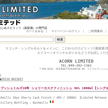
はじめスピリッツ（蒸留酒）の専門店
カートをみる
｜
マイページへログイン
｜
ご利用案内
スコッチ・
シングルモルトをメインに、
こだわりのスピリッツ(蒸留酒)
エイコーンオリジナルボトルもどうぞお試しくだ
■
ACORN LIMITED
TEL.049-282-1362
〒350-0222 埼玉県坂戸市清水町46-40 ライフルマンション
P
■IRISH WHISKEY
ブッシュミルズ10年 シェリーカスクフィニッシュ 46% 1000ml【シン
shmills 10yo Sherry Cask Finish / 46% / 1000ml 【Limited Release
stillery Bottling : Bushmills