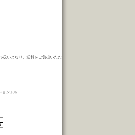
ル扱いとなり、
送料をご負担いただ
ション106
7
6