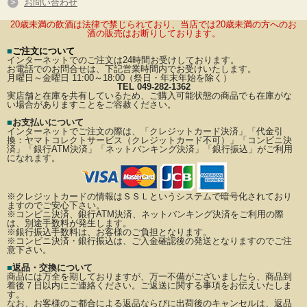
お問い合わせ
20歳未満の飲酒は法律で禁じられており、当店では20歳未満の方へのお
酒の販売はお断りしております。
■
ご注文について
インターネットでのご注文は24時間お受けしております。
お電話でのお問合せは、下記営業時間内でお受けいたします。
月曜日～金曜日 11:00～18:00（祭日・年末年始を除く）
TEL 049-282-1362
実店舗と在庫を共有しているため、ご購入可能状態の商品でも在庫がな
い場合がありますことをご容赦ください。
■
お支払いについて
インターネットでご注文の際は、「クレジットカード決済」「代金引
換：ヤマトコレクトサービス（クレジットカード不可）」
「コンビニ決
済」「銀行ATM決済」「ネットバンキング決済」「銀行振込」がご利用
になれます。
※クレジットカードの情報はＳＳＬというシステムで暗号化されており
ますのでご安心下さい。
※コンビニ決済、銀行ATM決済、ネットバンキング決済をご利用の際
は、別途手数料が発生します。
※銀行振込手数料は、お客様のご負担となります。
※コンビニ決済・銀行振込は、ご入金確認後の発送となりますのでご注
意下さい。
■
返品・交換について
商品には万全を期しておりますが、万一不備がございましたら、商品到
着後７日以内にご連絡ください。
ご返送に関する事項をお伝えいたしま
す。
なお、お客様のご都合による返品ならびに出荷後のキャンセルは、返品