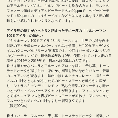
つくられています。自社畑で栽培された大麦は、職人の手によりフ
ロアモルティングされ、キルンでピートを炊き込みます。モルトの
フェノール値はミディアムピーテッドの約20ppmで、ヘビーピーテ
ッド（50ppm）の「マキヤーベイ」などとは大きく異なり大麦の風
味をより感じられるつくりとなっています。
アイラ島の魅力がたっぷりと詰まった年に一度の「キルホーマン
100％アイラ」の味わい
『キルホーマン100％アイラ 15thリリース』は、世界でも稀な自社
栽培のアイラ産ローカルバーレイのみを使用した“100％アイラ”スタ
イルのグローバルリリース第15弾です。今回はバーボンバレル54樽
のヴァッティングで、最低熟成年数は9年。使用されている大麦の収
穫年は2014年と2015年で、日本へは900本の入荷です。
香りは華やかなバニラとフルーツのアロマを軸に、干し草、トース
テッドオークが感じられ、ほのかな潮気を伴いながらバター、若草
のニュアンスが続きます。味わいはミルクチョコレート、塩キャラ
メルの甘味とともに燃やしたてのピートスモークが軽やかに広が
り、シトラスキャンディ、レモン、熟した洋梨のフルーティな味わ
いとホワイトペッパーのアクセントが続きます。フィニッシュにか
けて海のニュアンスと再びピートスモークが加わり、フレッシュな
フルーツとハチミツの甘味をより一層引き立てます。
（限定900本）
香り：
バニラ、フルーツ、干し草、トーステッドオーク、潮気、バ