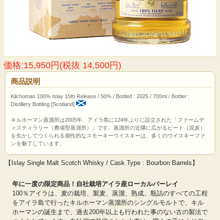
価格:15,950円(税抜 14,500円)
商品説明
Kilchoman 100% Islay 15th Release / 50% / Bottled : 2025 / 700ml / Bottler :
Distillery Bottling [Scotland]
キルホーマン蒸溜所は2005年、アイラ島に124年ぶりに設立された「ファームデ
ィスティラリー（農場型蒸溜所）」です。蒸溜所の近隣に広がるピート（泥炭）
を生かしてつくられる個性的なスモーキーウイスキーは、多くのウイスキーファ
ンを魅了しています。
【Islay Single Malt Scotch Whisky / Cask Type : Bourbon Barrels】
年に一度の限定商品！自社栽培アイラ産ローカルバーレイ
100％アイラは、麦の栽培、製麦、蒸溜、熟成、瓶詰のすべての工程
をアイラ島で行ったキルホーマン蒸溜所のシングルモルトで、キル
ホーマンの誕生まで、過去200年以上も行われた事のない古の製法で