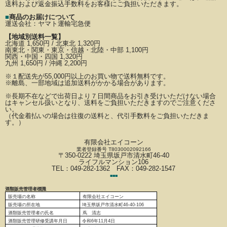
送料および返金振込手数料を
お客様にご負担いただきます。
■
商品のお届けについて
運送会社：
ヤマト運輸宅急便
【地域別送料一覧】
北海道 1,650円 / 北東北 1,320円
南東北・関東・東京・信越・北陸・中部 1,100円
関西・中国・四国 1,320円
九州 1,650円 / 沖縄 2,200円
※
１配送先が
55,000円以上のお買い物で送料無料です。
※離島、一部地域は追加送料がかかる場合があります。
※長期不在などで出荷日より７日間商品をお引き受けいただけない場合
はキャンセル扱いとなり、
送料をご負担いただきますのでご注意くださ
い。
（代金着払いの場合は往復の送料と、代引手数料をご負担いただきま
す。）
有限会社エイコーン
業者登録番号 T8030002092166
〒350-0222 埼玉県坂戸市清水町46-40
ライフルマンション106
TEL：049-282-1362 FAX：049-282-1547
■
■
■
酒類販売管理者標識
販売場の名称
有限会社エイコーン
販売場の
所在地
埼玉県坂戸市清水町46-40-106
酒類販売管理者の氏名
蔦 清志
酒類販売管理研修受講年月日
令和6
年11月4日