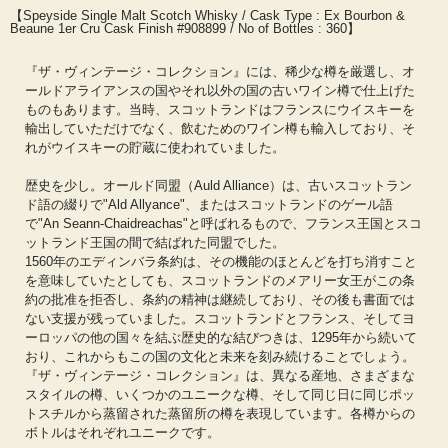
『ハウス・オブ・マッカラム』には、ウイスキーのコレクションとして“アート・
【Speyside Single Malt Scotch Whisky / Cask Type : Ex Bourbon &
オブ・ウイスキー”と“ヴィンテージ・レンジ”、そして“アート・オブ・ラム”の二
Beaune 1er Cru Cask Finish #908899 / No of Bottles : 360】
つ異なる酒類で構成されています。 これらは新しい年次リリースごとに、選り抜
いた樽からのリミテッドエディションです。すべてのレンジはナチュラルカラー
『ザ・ヴィンテージ・コレクション』には、稀少な樽を厳選し、オ
で、アンチルフィルターでボトリングしています。
ールドアライアンスの国やそれ以外の国の古いワイン樽で仕上げた
ものもあります。当時、スコットランドはフランスにウイスキーを
輸出していただけでなく、飲むためのワイン樽も輸入しており、そ
れがウイスキーの貯蔵に使われていました。
歴史を少し。オールド同盟（Auld Alliance）は、古いスコットラン
ド語の綴りで"Ald Allyance"、またはスコットランドのゲール語
で"An Seann-Chaidreachas"と呼ばれるもので、フランス王国とスコ
ットランド王国の間で結ばれた同盟でした。
1560年のエディンバラ条約は、その機能のほとんどを打ち消すこと
を意味していたとしても、スコットランドのメアリー女王がこの条
約の批准を拒否し、条約の精神は継続しており、その後も書面では
ない支援が残っていました。スコットランドとフランス、そしてヨ
ーロッパの他の国々を結ぶ歴史的な結びつきは、1295年から続いて
おり、これからもこの国の文化と未来を刻み続けることでしょう。
『ザ・ヴィンテージ・コレクション』は、異なる産地、さまざまな
スタイルの樽、いくつかのユニークな樽、そして同じ日に同じポッ
トスチルから蒸留された蒸留所の樽を表現しています。各樽からの
ボトルはそれぞれユニークです。