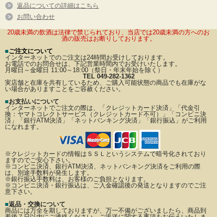
返品についての詳細はこちら
お問い合わせ
20歳未満の飲酒は法律で禁じられており、当店では20歳未満の方へのお
酒の販売はお断りしております。
■
ご注文について
インターネットでのご注文は24時間お受けしております。
お電話でのお問合せは、下記営業時間内でお受けいたします。
月曜日～金曜日 11:00～18:00（祭日・年末年始を除く）
TEL 049-282-1362
実店舗と在庫を共有しているため、ご購入可能状態の商品でも在庫がな
い場合がありますことをご容赦ください。
■
お支払いについて
インターネットでご注文の際は、「クレジットカード決済」「代金引
換：ヤマトコレクトサービス（クレジットカード不可）」
「コンビニ決
済」「銀行ATM決済」「ネットバンキング決済」「銀行振込」がご利用
になれます。
※クレジットカードの情報はＳＳＬというシステムで暗号化されており
ますのでご安心下さい。
※コンビニ決済、銀行ATM決済、ネットバンキング決済をご利用の際
は、別途手数料が発生します。
※銀行振込手数料は、お客様のご負担となります。
※コンビニ決済・銀行振込は、ご入金確認後の発送となりますのでご注
意下さい。
■
返品・交換について
商品には万全を期しておりますが、万一不備がございましたら、商品到
着後７日以内にご連絡ください。
ご返送に関する事項をお伝えいたしま