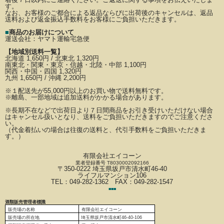
す。
なお、お客様のご都合による返品ならびに出荷後のキャンセルは、返品
送料および返金振込手数料を
お客様にご負担いただきます。
■
商品のお届けについて
運送会社：
ヤマト運輸宅急便
【地域別送料一覧】
北海道 1,650円 / 北東北 1,320円
南東北・関東・東京・信越・北陸・中部 1,100円
関西・中国・四国 1,320円
九州 1,650円 / 沖縄 2,200円
※
１配送先が
55,000円以上のお買い物で送料無料です。
※離島、一部地域は追加送料がかかる場合があります。
※長期不在などで出荷日より７日間商品をお引き受けいただけない場合
はキャンセル扱いとなり、
送料をご負担いただきますのでご注意くださ
い。
（代金着払いの場合は往復の送料と、代引手数料をご負担いただきま
す。）
有限会社エイコーン
業者登録番号 T8030002092166
〒350-0222 埼玉県坂戸市清水町46-40
ライフルマンション106
TEL：049-282-1362 FAX：049-282-1547
■
■
■
酒類販売管理者標識
販売場の名称
有限会社エイコーン
販売場の
所在地
埼玉県坂戸市清水町46-40-106