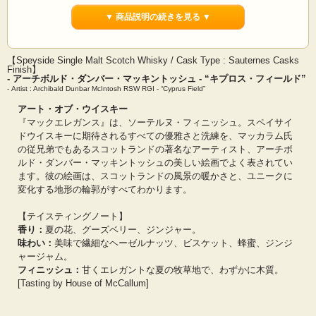
ウイスキー業界でモルトマスター、更にブレンダーとして24年のキャリアを積ん
▼ 商品説明の続きを見る ▼
だアントニー・マッカラムが、満を持して2018年よりリリースを開始したグラス
ゴーの『ハウス・オブ・マッカラム』をご紹介いたします。
『ハウス・オブ・マッカラム』には、ウイスキーのコレクションとして“アート・
【Speyside Single Malt Scotch Whisky / Cask Type : Sauternes Casks
オブ・ウイスキー”と“ヴィンテージ・レンジ”、そして“アート・オブ・ラム”の二
Finish】
- アーチボルド・ダンバー・マッキントッシュ - “キプロス・フィールド”
つ異なる酒類で構成されています。 これらは新しい年次リリースごとに、選り抜
- Artist : Archibald Dunbar McIntosh RSW RGI - “Cyprus Field”
いた樽からのリミテッドエディションです。すべてのレンジはナチュラルカラー
で、アンチルフィルターでボトリングしています。
アート・オブ・ウイスキー
『マックエレガンス』は、ソーテルヌ・フィニッシュ。スペイサイ
ボトリング度数が「43.5％」あるいは「46.5％」なのは、各々にセレクションし
た原酒のフレーバーを最大限に生かした最良のバランスで提供するために、経験
ドウイスキーに期待されるすべての優雅さと洗練を、マッカラム氏
豊富なマッカラム氏が選択しました。 さらにユニークなのは、小数点以下の0.5％
の従兄弟でもあるスコットランドの著名なアーティスト、アーチボ
のこだわりです。それは彼の祖先の一族が、スコットランドで最も古い貴族だっ
ルド・ダンバー・マッキントッシュの美しい絵画でよく表されてい
たという起源にさかのぼる数秘術に基づくものです。
ます。彼の絵画は、スコットランドの風景の暖かさと、ユニークに
変化する地形の輪郭がすべてわかります。
【テイスティングノート】
香り：
夏の花、グーズベリー、ジンジャー。
味わい：
美味で繊細なヘーゼルナッツ、ビスケット、蜂蜜、ジンジ
ャージャム。
フィニッシュ：
甘くエレガントな夏の牧草地で、わずかに木質。
[Tasting by House of McCallum]