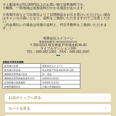
※
１配送先が
55,000円以上のお買い物で送料無料です。
※離島、一部地域は追加送料がかかる場合があります。
※長期不在などで出荷日より７日間商品をお引き受けいただけない場合
はキャンセル扱いとなり、
送料をご負担いただきますのでご注意くださ
い。
（代金着払いの場合は往復の送料と、代引手数料をご負担いただきま
す。）
有限会社エイコーン
業者登録番号 T8030002092166
〒350-0222 埼玉県坂戸市清水町46-40
ライフルマンション106
TEL：049-282-1362 FAX：049-282-1547
■
■
■
酒類販売管理者標識
販売場の名称
有限会社エイコーン
販売場の
所在地
埼玉県坂戸市清水町46-40-106
酒類販売管理者の氏名
蔦 清志
酒類販売管理研修受講年月日
令和6
年11月4日
次回研修の受講期限
令和9年11月3日
研修実施団体名
川越小売酒販組合
お店のトップへ戻る
カートを見る