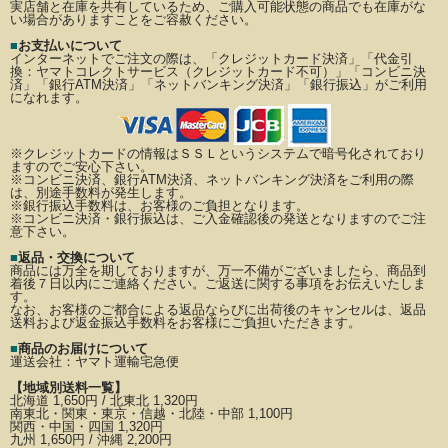
実店舗と在庫を共有しているため、ご購入可能状態の商品でも在庫がな
い場合がありますことをご容赦ください。
■
お支払いについて
インターネットでご注文の際は、「クレジットカード決済」「代金引
換：ヤマトコレクトサービス（クレジットカード不可）」
「コンビニ決
済」「銀行ATM決済」「ネットバンキング決済」「銀行振込」がご利用
になれます。
※クレジットカードの情報はＳＳＬというシステムで暗号化されており
ますのでご安心下さい。
※コンビニ決済、銀行ATM決済、ネットバンキング決済をご利用の際
は、別途手数料が発生します。
※銀行振込手数料は、お客様のご負担となります。
※コンビニ決済・銀行振込は、ご入金確認後の発送となりますのでご注
意下さい。
■
返品・交換について
商品には万全を期しておりますが、万一不備がございましたら、商品到
着後７日以内にご連絡ください。
ご返送に関する事項をお伝えいたしま
す。
なお、お客様のご都合による返品ならびに出荷後のキャンセルは、返品
送料および返金振込手数料を
お客様にご負担いただきます。
■
商品のお届けについて
運送会社：
ヤマト運輸宅急便
【地域別送料一覧】
北海道 1,650円 / 北東北 1,320円
南東北・関東・東京・信越・北陸・中部 1,100円
関西・中国・四国 1,320円
九州 1,650円 / 沖縄 2,200円