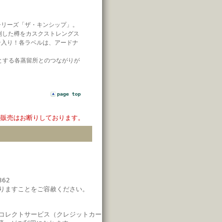
シリーズ「ザ・キンシップ」。
別した樽をカスクストレングス
ン入り！各ラベルは、アードナ
。
めとする各蒸留所とのつながりが
page top
の販売はお断りしております。
62
りますことをご容赦ください。
コレクトサービス（クレジットカー