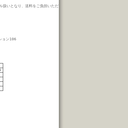
ル扱いとなり、
送料をご負担いただ
ション106
7
6