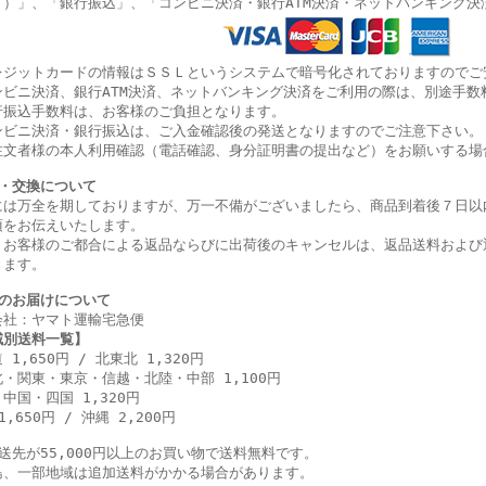
可）」、
「銀行振込」、
「コンビニ決済・
銀行ATM決済・ネットバンキング決
レジットカードの情報はＳＳＬというシステムで暗号化されておりますのでご
ンビニ決済、銀行ATM決済、ネットバンキング決済をご利用の際は、別途手数
行振込手数料は、お客様のご負担となります。
ンビニ決済・銀行振込は、ご入金確認後の発送となりますのでご注意下さい。
注文者様の本人利用確認（電話確認、身分証明書の提出など）をお願いする場
・交換について
には万全を期しておりますが、万一不備がございましたら、商品到着後７日以
項をお伝えいたします。
、お客様のご都合による返品ならびに出荷後のキャンセルは、返品送料および
きます。
のお届けについて
会社：ヤマト運輸宅急便
域別送料一覧】
 1,650円 / 北東北 1,320円
・関東・東京・信越・北陸・中部 1,100円
中国・四国 1,320円
1,650円 / 沖縄 2,200円
配送先が55,000円以上のお買い物で送料無料です。
島、一部地域は追加送料がかかる場合があります。