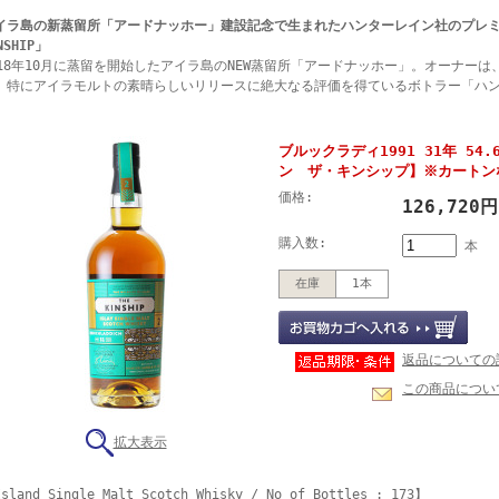
イラ島の新蒸留所「アードナッホー」建設記念で生まれたハンターレイン社のプレミ
NSHIP」
018年10月に蒸留を開始したアイラ島のNEW蒸留所「アードナッホー」。オーナー
、特にアイラモルトの素晴らしいリリースに絶大なる評価を得ているボトラー「ハン
。
ブルックラディ1991 31年 54.
ン ザ・キンシップ】※カートン
価格:
126,720
購入数:
本
在庫
1本
返品についての
この商品につい
拡大表示
sland Single Malt Scotch Whisky / No of Bottles : 173】