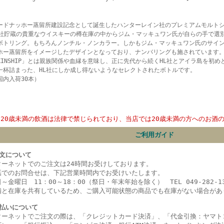
ードナッホー蒸留所建設記念として誕生したハンターレイン社のプレミアムモルト
L社貯蔵の貴重なウイスキーの樽在庫の中からジム・マッキュワン氏が自らの手で選
ボトリング。もちろんノンチル・ノンカラー。しかもジム・マッキュワン氏のサイ
ホー蒸留所をイメージしたデザインとなっており、ナンバリングも施されています
KINSHIP」とは親族関係や血縁を意味し、正に先代から続くHL社とアイラ島を初
一杯詰まった、HL社にしか成し得ないようなセレクトされたボトルです。
国内入荷30本）
20歳未満の飲酒は法律で禁じられており、当店では20歳未満の方へのお酒
ご利用ガイド
文について
ターネットでのご注文は24時間お受けしております。
話でのお問合せは、下記営業時間内でお受けいたします。
～金曜日 11：00～18：00（祭日・年末年始を除く） TEL 049-282-13
舗と在庫を共有しているため、ご購入可能状態の商品でも在庫がない場合があ
払いについて
ターネットでご注文の際は、「クレジットカード決済」、「代金引換：ヤマト