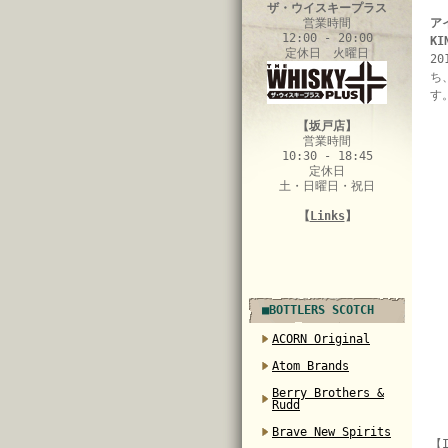
ザ・ウイスキープラス
営業時間
ア
12:00 - 20:00
KI
定休日 火曜日
2
ち
す
【坂戸店】
営業時間
10:30 - 18:45
定休日
土・日曜日・祝日
【
Links
】
■BOTTLERS SCOTCH
ACORN Original
Atom Brands
Berry Brothers &
Rudd
Brave New Spirits
【I