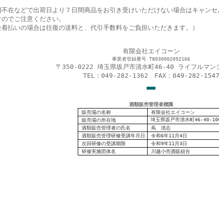
期不在などで出荷日より７日間商品をお引き受けいただけない場合はキャンセ
すのでご注意ください。
金着払いの場合は往復の送料と、代引手数料をご負担いただきます。）
有限会社エイコーン
事業者登録番号 T8030002092166
〒350-0222 埼玉県坂戸市清水町46-40 ライフルマン
TEL：049-282-1362 FAX：049-282-154
■
■
■
酒類販売管理者標識
販売場の名称
有限会社エイコーン
埼玉県坂戸市清水町46-40-10
販売場の
所在地
酒類販売管理者の氏名
蔦 清志
酒類販売管理研修受講年月日
令和6年11月4日
次回研修の受講期限
令和9年11月3日
研修実施団体名
川越小売酒販組合