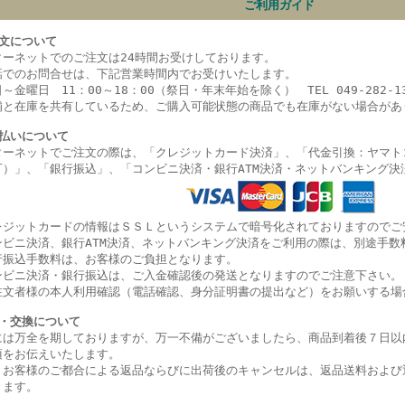
ご利用ガイド
文について
ターネットでのご注文は24時間お受けしております。
話でのお問合せは、下記営業時間内でお受けいたします。
～金曜日 11：00～18：00（祭日・年末年始を除く） TEL 049-282-13
舗と在庫を共有しているため、ご購入可能状態の商品でも在庫がない場合があ
払いについて
ターネットでご注文の際は、「クレジットカード決済」、「代金引換：ヤマト
可）」、
「銀行振込」、
「コンビニ決済・
銀行ATM決済・ネットバンキング決
レジットカードの情報はＳＳＬというシステムで暗号化されておりますのでご
ンビニ決済、銀行ATM決済、ネットバンキング決済をご利用の際は、別途手数
行振込手数料は、お客様のご負担となります。
ンビニ決済・銀行振込は、ご入金確認後の発送となりますのでご注意下さい。
注文者様の本人利用確認（電話確認、身分証明書の提出など）をお願いする場
・交換について
には万全を期しておりますが、万一不備がございましたら、商品到着後７日以
項をお伝えいたします。
、お客様のご都合による返品ならびに出荷後のキャンセルは、返品送料および
きます。