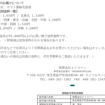
のお届けについて
会社：ヤマト運輸宅急便
域別送料一覧】
 1,650円 / 北東北 1,320円
・関東・東京・信越・北陸・中部 1,100円
中国・四国 1,320円
1,650円 / 沖縄 2,200円
配送先が55,000円以上のお買い物で送料無料です。
島、一部地域は追加送料がかかる場合があります。
期不在などで出荷日より７日間商品をお引き受けいただけない場合はキャンセ
すのでご注意ください。
金着払いの場合は往復の送料と、代引手数料をご負担いただきます。）
有限会社エイコーン
事業者登録番号 T8030002092166
〒350-0222 埼玉県坂戸市清水町46-40 ライフルマン
TEL：049-282-1362 FAX：049-282-154
■
■
■
酒類販売管理者標識
販売場の名称
有限会社エイコーン
埼玉県坂戸市清水町46-40-10
販売場の
所在地
酒類販売管理者の氏名
蔦 清志