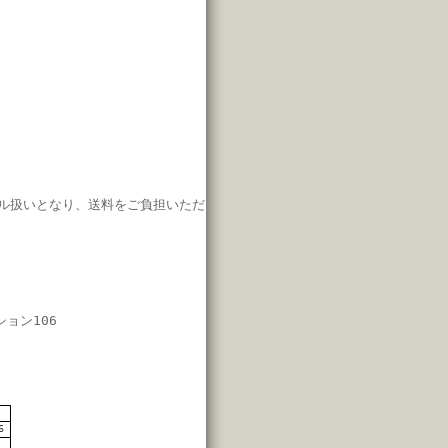
ル扱いとなり、
送料をご負担いただ
ション106
7
6