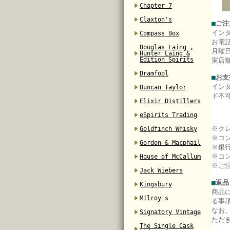
Chapter 7
Claxton's
■
ご注
イン
Compass Box
お電
Douglas Laing ,
月曜日
Hunter Laing &
Edition Spirits
実店
Dramfool
■
お支
イン
Duncan Taylor
ド不
Elixir Distillers
eSpirits Trading
※ク
Goldfinch Whisky
※コ
Gordon & Macphail
※銀
※コ
House of McCallum
※ご
Jack Wiebers
■
返品
Kingsbury
商品
Milroy's
る事
なお
Signatory Vintage
ただ
The Single Cask