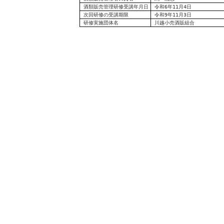
酒類販売管理研修受講年月日
令和6年11月4日
次回研修の受講期限
令和9年11月3日
研修実施団体名
川越小売酒販組合