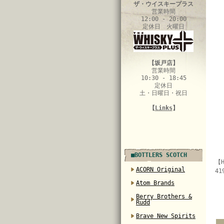
ザ・ウイスキープラス
営業時間
12:00 - 20:00
定休日 火曜日
【坂戸店】
営業時間
10:30 - 18:45
定休日
土・日曜日・祝日
【
Links
】
■BOTTLERS SCOTCH
【H
ACORN Original
41
Atom Brands
Berry Brothers &
Rudd
Brave New Spirits