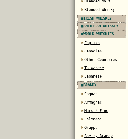
Blended Malt
Blended Whisky
■IRISH WHISKEY
■AMERICAN WHISKEY
■WORLD WHISKIES
English
Canadian
Other Countries
Taiwanese
Japanese
■BRANDY
Cognac
Armagnac
Marc / Fine
Calvados
Grappa
Sherry Brandy