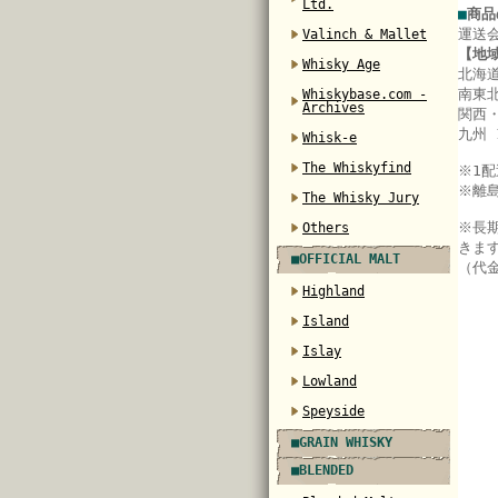
Ltd.
■
商品
運送
Valinch & Mallet
【地
Whisky Age
北海道
南東北
Whiskybase.com -
Archives
関西・
九州 
Whisk-e
The Whiskyfind
※
1
※離
The Whisky Jury
※長
Others
きま
■OFFICIAL MALT
（代
Highland
Island
Islay
Lowland
Speyside
■GRAIN WHISKY
■BLENDED