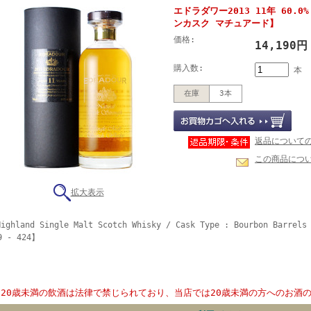
エドラダワー2013 11年 60.0
ンカスク マチュアード】
価格:
14,190
購入数:
本
在庫
3本
返品について
この商品につ
拡大表示
ighland Single Malt Scotch Whisky / Cask Type : Bourbon Barrels 
9 - 424】
20歳未満の飲酒は法律で禁じられており、当店では20歳未満の方へのお酒