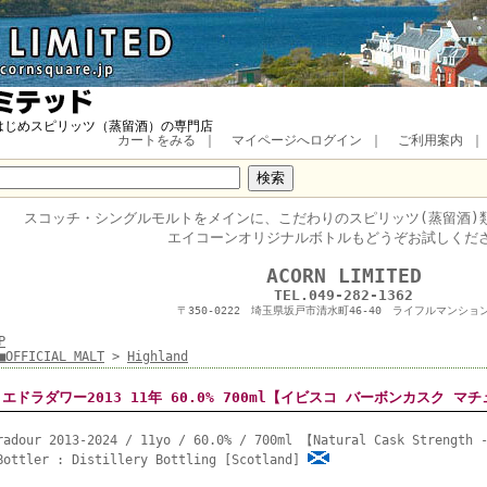
はじめスピリッツ（蒸留酒）の専門店
カートをみる
｜
マイページへログイン
｜
ご利用案内
スコッチ・
シングルモルトをメインに、
こだわりのスピリッツ(蒸留酒)
エイコーンオリジナルボトルもどうぞお試しくだ
■
ACORN LIMITED
TEL.049-282-1362
〒350-0222 埼玉県坂戸市清水町46-40 ライフルマンション
P
■OFFICIAL MALT
>
Highland
エドラダワー2013 11年 60.0% 700ml【イビスコ バーボンカスク 
radour 2013-2024 / 11yo / 60.0% / 700ml 【Natural Cask Strength 
Bottler : Distillery Bottling [Scotland]