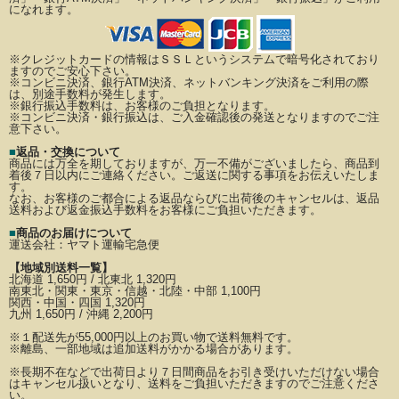
になれます。
※クレジットカードの情報はＳＳＬというシステムで暗号化されており
ますのでご安心下さい。
※コンビニ決済、銀行ATM決済、ネットバンキング決済をご利用の際
は、別途手数料が発生します。
※銀行振込手数料は、お客様のご負担となります。
※コンビニ決済・銀行振込は、ご入金確認後の発送となりますのでご注
意下さい。
■
返品・交換について
商品には万全を期しておりますが、万一不備がございましたら、商品到
着後７日以内にご連絡ください。
ご返送に関する事項をお伝えいたしま
す。
なお、お客様のご都合による返品ならびに出荷後のキャンセルは、返品
送料および返金振込手数料を
お客様にご負担いただきます。
■
商品のお届けについて
運送会社：
ヤマト運輸宅急便
【地域別送料一覧】
北海道 1,650円 / 北東北 1,320円
南東北・関東・東京・信越・北陸・中部 1,100円
関西・中国・四国 1,320円
九州 1,650円 / 沖縄 2,200円
※
１配送先が
55,000円以上のお買い物で送料無料です。
※離島、一部地域は追加送料がかかる場合があります。
※長期不在などで出荷日より７日間商品をお引き受けいただけない場合
はキャンセル扱いとなり、
送料をご負担いただきますのでご注意くださ
い。