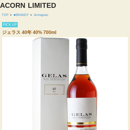
ACORN
LIMITED
TOP
>
■BRANDY
>
Armagnac
PICK UP
ジェラス 40年 40% 700ml