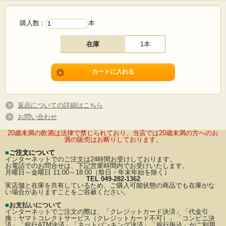
購入数：
本
在庫
1本
返品についての詳細はこちら
お問い合わせ
20歳未満の飲酒は法律で禁じられており、当店では20歳未満の方へのお
酒の販売はお断りしております。
■
ご注文について
インターネットでのご注文は24時間お受けしております。
お電話でのお問合せは、下記営業時間内でお受けいたします。
月曜日～金曜日 11:00～18:00（祭日・年末年始を除く）
TEL 049-282-1362
実店舗と在庫を共有しているため、ご購入可能状態の商品でも在庫がな
い場合がありますことをご容赦ください。
■
お支払いについて
インターネットでご注文の際は、「クレジットカード決済」「代金引
換：ヤマトコレクトサービス（クレジットカード不可）」
「コンビニ決
済」「銀行ATM決済」「ネットバンキング決済」「銀行振込」がご利用