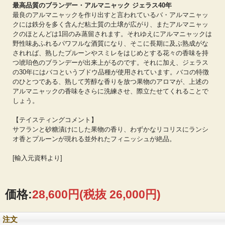
最高品質のブランデー・アルマニャック ジェラス40年
最良のアルマニャックを作り出すと言われているバ・アルマニャッ
クには鉄分を多く含んだ粘土質の土壌が広がり、またアルマニャッ
クのほとんどは1回のみ蒸留されます。それゆえにアルマニャックは
野性味あふれるパワフルな酒質になり、そこに長期に及ぶ熟成がな
されれば、熟したプルーンやスミレをはじめとする花々の香味を持
つ琥珀色のブランデーが出来上がるのです。それに加え、ジェラス
の30年にはバコというブドウ品種が使用されています。バコの特徴
のひとつである、熟して芳醇な香りを放つ果物のアロマが、上述の
アルマニャックの香味をさらに洗練させ、際立たせてくれることで
しょう。
【テイスティングコメント】
サフランと砂糖漬けにした果物の香り、わずかなリコリスにランシ
オ香とプルーンが現れる並外れたフィニッシュが絶品。
[輸入元資料より]
価格:
28,600円
(税抜 26,000円)
注文