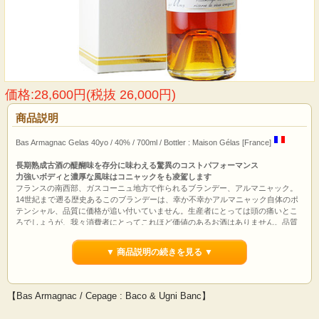
価格:28,600円(税抜 26,000円)
商品説明
Bas Armagnac Gelas 40yo / 40% / 700ml / Bottler : Maison Gélas [France]
長期熟成古酒の醍醐味を存分に味わえる驚異のコストパフォーマンス
力強いボディと濃厚な風味はコニャックをも凌駕します
フランスの南西部、ガスコーニュ地方で作られるブランデー、アルマニャック。
14世紀まで遡る歴史あるこのブランデーは、幸か不幸かアルマニャック自体のポ
テンシャル、品質に価格が追い付いていません。生産者にとっては頭の痛いとこ
ろでしょうが、我々消費者にとってこれほど価値のあるお酒はありません。品質
を考えれば数倍の価格で取引されてもなんら不思議ではないのですが、驚異的と
も言っていい価格で現代の我々は入手することができます。
▼ 商品説明の続きを見る ▼
コニャックでは入手がほとんど不可能な30年～60年という驚異的な熟成期間。シ
ングルモルトなど、他の蒸留酒でもこれだけの熟成年を経たものは入手が困難で
す。そして価格以上にその品質についてもきっと驚いていただけると確信してい
ます。
【Bas Armagnac / Cepage : Baco & Ugni Banc】