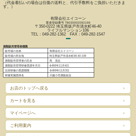
（代金着払いの場合は往復の送料と、代引手数料をご負担いただきま
す。）
有限会社エイコーン
業者登録番号 T8030002092166
〒350-0222 埼玉県坂戸市清水町46-40
ライフルマンション106
TEL：049-282-1362 FAX：049-282-1547
■
■
■
酒類販売管理者標識
販売場の名称
有限会社エイコーン
販売場の
所在地
埼玉県坂戸市清水町46-40-106
酒類販売管理者の氏名
蔦 清志
酒類販売管理研修受講年月日
令和6
年11月4日
次回研修の受講期限
令和9年11月3日
研修実施団体名
川越小売酒販組合
お店のトップへ戻る
カートを見る
マイページへ
ご利用案内