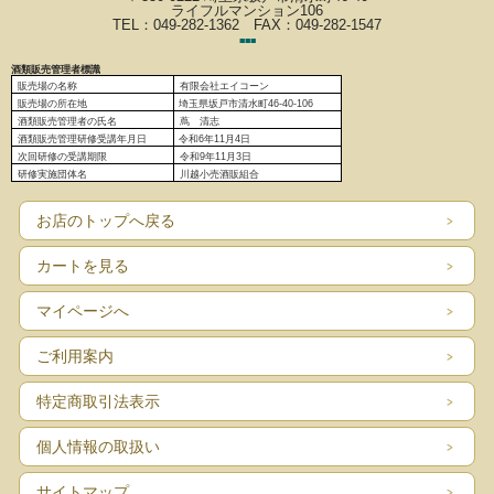
ライフルマンション106
TEL：049-282-1362 FAX：049-282-1547
■
■
■
酒類販売管理者標識
販売場の名称
有限会社エイコーン
販売場の
所在地
埼玉県坂戸市清水町46-40-106
酒類販売管理者の氏名
蔦 清志
酒類販売管理研修受講年月日
令和6
年11月4日
次回研修の受講期限
令和9年11月3日
研修実施団体名
川越小売酒販組合
お店のトップへ戻る
カートを見る
マイページへ
ご利用案内
特定商取引法表示
個人情報の取扱い
サイトマップ