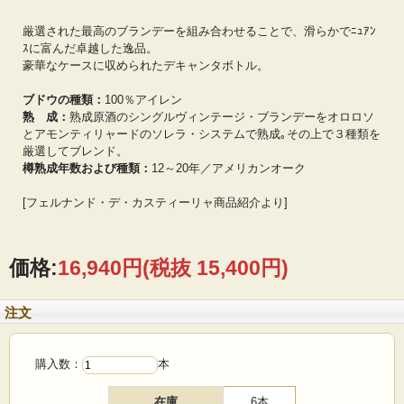
厳選された最高のブランデーを組み合わせることで、滑らかでﾆｭｱﾝ
ｽに富んだ卓越した逸品。
豪華なケースに収められたデキャンタボトル。
ブドウの種類：
100％アイレン
熟 成：
熟成原酒のシングルヴィンテージ・ブランデーをオロロソ
とアモンティリャードのソレラ・システムで熟成｡その上で３種類を
厳選してブレンド。
樽熟成年数および種類：
12～20年／アメリカンオーク
[フェルナンド・デ・カスティーリャ商品紹介より]
価格:
16,940円
(税抜 15,400円)
注文
購入数：
本
在庫
6本