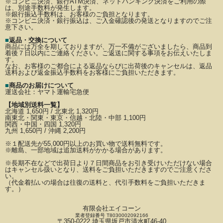
※コンビニ決済、銀行ATM決済、ネットバンキング決済をご利用の際
は、別途手数料が発生します。
※銀行振込手数料は、お客様のご負担となります。
※コンビニ決済・銀行振込は、ご入金確認後の発送となりますのでご注
意下さい。
■
返品・交換について
商品には万全を期しておりますが、万一不備がございましたら、商品到
着後７日以内にご連絡ください。
ご返送に関する事項をお伝えいたしま
す。
なお、お客様のご都合による返品ならびに出荷後のキャンセルは、返品
送料および返金振込手数料を
お客様にご負担いただきます。
■
商品のお届けについて
運送会社：
ヤマト運輸宅急便
【地域別送料一覧】
北海道 1,650円 / 北東北 1,320円
南東北・関東・東京・信越・北陸・中部 1,100円
関西・中国・四国 1,320円
九州 1,650円 / 沖縄 2,200円
※
１配送先が
55,000円以上のお買い物で送料無料です。
※離島、一部地域は追加送料がかかる場合があります。
※長期不在などで出荷日より７日間商品をお引き受けいただけない場合
はキャンセル扱いとなり、
送料をご負担いただきますのでご注意くださ
い。
（代金着払いの場合は往復の送料と、代引手数料をご負担いただきま
す。）
有限会社エイコーン
業者登録番号 T8030002092166
〒350-0222 埼玉県坂戸市清水町46-40