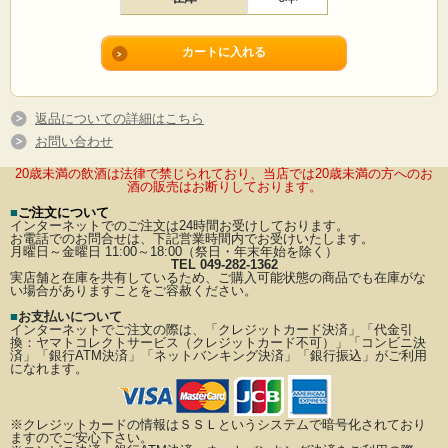
返品についての詳細はこちら
お問い合わせ
20歳未満の飲酒は法律で禁じられており、当店では20歳未満の方へのお
酒の販売はお断りしております。
■
ご注文について
インターネットでのご注文は24時間お受けしております。
お電話でのお問合せは、下記営業時間内でお受けいたします。
月曜日～金曜日 11:00～18:00（祭日・年末年始を除く）
TEL 049-282-1362
実店舗と在庫を共有しているため、ご購入可能状態の商品でも在庫がな
い場合がありますことをご容赦ください。
■
お支払いについて
インターネットでご注文の際は、「クレジットカード決済」「代金引
換：ヤマトコレクトサービス（クレジットカード不可）」
「コンビニ決
済」「銀行ATM決済」「ネットバンキング決済」「銀行振込」がご利用
になれます。
※クレジットカードの情報はＳＳＬというシステムで暗号化されており
ますのでご安心下さい。