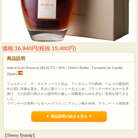
価格:16,940円(税抜 15,400円)
商品説明
Solera Gran Reserva SELECTO / 40% / 700ml / Bottler : Fernando de Castilla
[Spain]
フェルナンド・デ・カスティーリャ社は、アンダルシアの西側、ヘレスの歴史的
中心部に本拠を置き、長きに渡りシェリーをはじめ、ブランデーやビネガーを手
掛け、その品質の高さから国内外の厳しい消費者からゆるぎない支持を得てきま
した。
ブランデーの原料となるベースワインにアイレン種を使用。アランビック蒸留器
で蒸留後､アメリカンオーク樽で熟成後、ソレラ・システムで熟成されます。ヘレ
スの逸品をどうぞお試しください！
▼ 商品説明の続きを見る ▼
【Sherry Brandy】