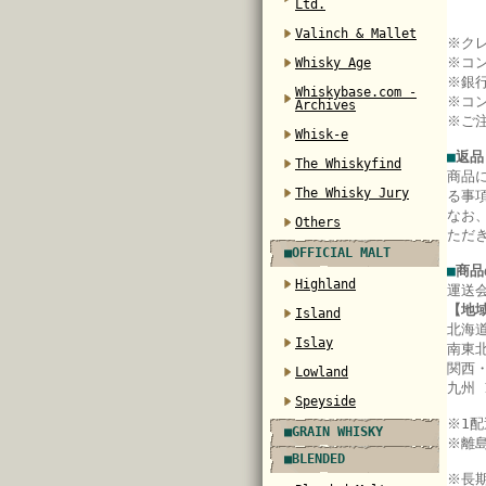
Ltd.
Valinch & Mallet
※ク
※コ
Whisky Age
※銀
Whiskybase.com -
※コ
Archives
※ご
Whisk-e
■
返品
The Whiskyfind
商品
The Whisky Jury
る事
なお
Others
ただ
■OFFICIAL MALT
■
商品
Highland
運送
【地
Island
北海道
Islay
南東北
関西・
Lowland
九州 
Speyside
※
1
■GRAIN WHISKY
※離
■BLENDED
※長