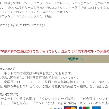
り：
軽やかでエレガント。バニラ、ショートブレッド。レモンとクルミ、ほのかに
わい：
甘いバニラクリームとたっぷりのココナッツ、キャラメリゼしたオレンジと
にジンジャーのタッチ。ほのかにスパイシーでオイリー。
ィニッシュ：
ココナッツ、クルミ、緑茶。
asting by eSpirits Trading]
20歳未満の飲酒は法律で禁じられており、当店では20歳未満の方へのお酒
ご利用ガイド
文について
ターネットでのご注文は24時間お受けしております。
話でのお問合せは、下記営業時間内でお受けいたします。
～金曜日 11：00～18：00（祭日・年末年始を除く） TEL 049-282-13
舗と在庫を共有しているため、ご購入可能状態の商品でも在庫がない場合があ
払いについて
ターネットでご注文の際は、「クレジットカード決済」、「代金引換：ヤマト
可）」、
「銀行振込」、
「コンビニ決済・
銀行ATM決済・ネットバンキング決