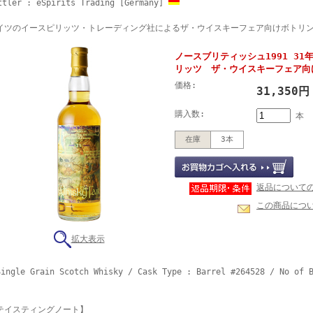
ttler : eSpirits Trading [Germany]
イツのイースピリッツ・トレーディング社によるザ・ウイスキーフェア向けボトリ
ノースブリティッシュ1991 31年 
リッツ ザ・ウイスキーフェア向
価格:
31,350
購入数:
本
在庫
3本
返品について
この商品につ
拡大表示
ingle Grain Scotch Whisky / Cask Type : Barrel #264528 / No of 
テイスティングノート】