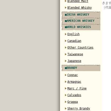
Blended Malt
きま
（代
Blended Whisky
■IRISH WHISKEY
■AMERICAN WHISKEY
■WORLD WHISKIES
English
Canadian
Other Countries
Taiwanese
Japanese
■BRANDY
Cognac
Armagnac
Marc / Fine
Calvados
Grappa
Sherry Brandy