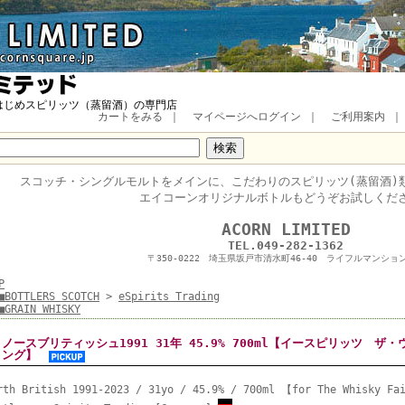
はじめスピリッツ（蒸留酒）の専門店
カートをみる
｜
マイページへログイン
｜
ご利用案内
スコッチ・
シングルモルトをメインに、
こだわりのスピリッツ(蒸留酒)
エイコーンオリジナルボトルもどうぞお試しくだ
■
ACORN LIMITED
TEL.049-282-1362
〒350-0222 埼玉県坂戸市清水町46-40 ライフルマンション
P
■BOTTLERS SCOTCH
>
eSpirits Trading
■GRAIN WHISKY
ノースブリティッシュ1991 31年 45.9% 700ml【イースピリッツ 
ング】
rth British 1991-2023 / 31yo / 45.9% / 700ml 【for The Whisky Fa