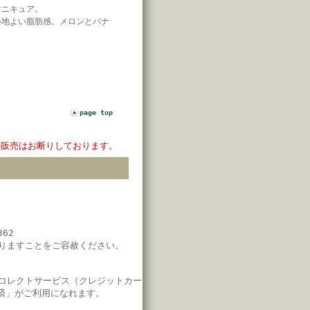
マニキュア。
心地よい脂肪感。メロンとバナ
page top
の販売はお断りしております。
62
りますことをご容赦ください。
コレクトサービス（クレジットカー
済」
がご利用になれます。