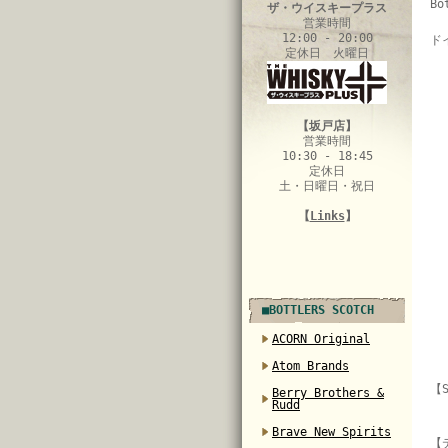
Bo
ザ・ウイスキープラス
営業時間
12:00 - 20:00
ド
定休日 火曜日
【坂戸店】
営業時間
10:30 - 18:45
定休日
土・日曜日・祝日
【
Links
】
■BOTTLERS SCOTCH
ACORN Original
Atom Brands
【S
Berry Brothers &
Rudd
Brave New Spirits
【