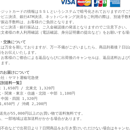
レジットカードの情報はＳＳＬというシステムで暗号化されておりますのでご
ンビニ決済、銀行ATM決済、ネットバンキング決済をご利用の際は、別途手数
行振込手数料は、お客様のご負担となります。
ンビニ決済・銀行振込は、ご入金確認後の発送となりますのでご注意下さい。
注文者様の本人利用確認（電話確認、身分証明書の提出など）をお願いする場
・交換について
には万全を期しておりますが、万一不備がございましたら、商品到着後７日以
項をお伝えいたします。
、お客様のご都合による返品ならびに出荷後のキャンセルは、返品送料および
きます。
のお届けについて
会社：ヤマト運輸宅急便
域別送料一覧】
 1,650円 / 北東北 1,320円
・関東・東京・信越・北陸・中部 1,100円
中国・四国 1,320円
1,650円 / 沖縄 2,200円
配送先が55,000円以上のお買い物で送料無料です。
島、一部地域は追加送料がかかる場合があります。
期不在などで出荷日より７日間商品をお引き受けいただけない場合はキャンセ