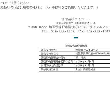
すのでご注意ください。
金着払いの場合は往復の送料と、代引手数料をご負担いただきます。）
有限会社エイコーン
事業者登録番号 T8030002092166
〒350-0222 埼玉県坂戸市清水町46-40 ライフルマン
TEL：049-282-1362 FAX：049-282-154
■
■
■
酒類販売管理者標識
販売場の名称
有限会社エイコーン
埼玉県坂戸市清水町46-40-10
販売場の
所在地
酒類販売管理者の氏名
蔦 清志
酒類販売管理研修受講年月日
令和6年11月4日
次回研修の受講期限
令和9年11月3日
研修実施団体名
川越小売酒販組合