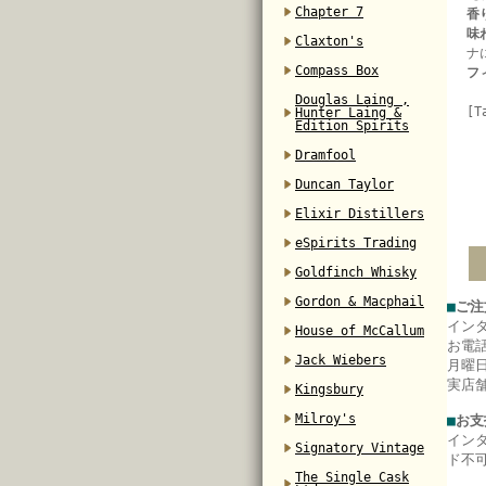
Chapter 7
香
味
Claxton's
ナ
Compass Box
フ
Douglas Laing ,
[T
Hunter Laing &
Edition Spirits
Dramfool
Duncan Taylor
Elixir Distillers
eSpirits Trading
Goldfinch Whisky
Gordon & Macphail
■
ご注
イン
House of McCallum
お電
Jack Wiebers
月曜日
実店
Kingsbury
Milroy's
■
お支
イン
Signatory Vintage
ド不
The Single Cask