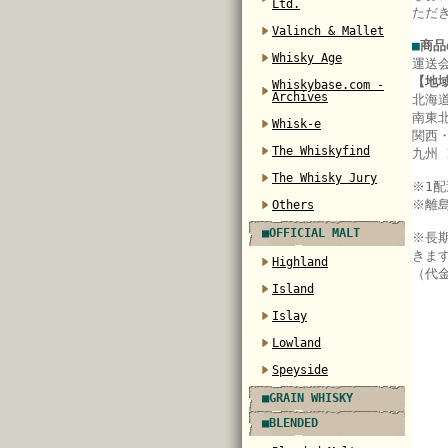
Ltd.
ただ
Valinch & Mallet
■
商品
Whisky Age
運送
【地
Whiskybase.com -
Archives
北海道
南東北
Whisk-e
関西・
The Whiskyfind
九州 
The Whisky Jury
※
1
※離
Others
■OFFICIAL MALT
※長
きま
Highland
（代
Island
Islay
Lowland
Speyside
■GRAIN WHISKY
■BLENDED