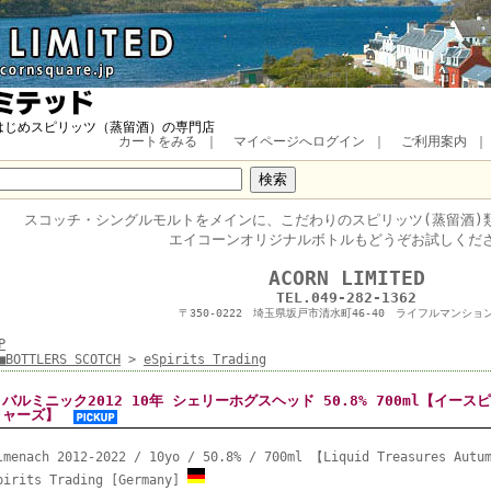
はじめスピリッツ（蒸留酒）の専門店
カートをみる
｜
マイページへログイン
｜
ご利用案内
スコッチ・
シングルモルトをメインに、
こだわりのスピリッツ(蒸留酒)
エイコーンオリジナルボトルもどうぞお試しくだ
■
ACORN LIMITED
TEL.049-282-1362
〒350-0222 埼玉県坂戸市清水町46-40 ライフルマンション
P
■BOTTLERS SCOTCH
>
eSpirits Trading
バルミニック2012 10年 シェリーホグスヘッド 50.8% 700ml【イー
ャーズ】
lmenach 2012-2022 / 10yo / 50.8% / 700ml 【Liquid Treasures Autu
pirits Trading [Germany]