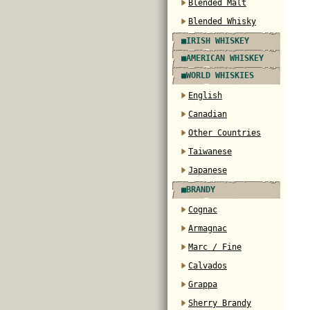
Blended Malt
Blended Whisky
■IRISH WHISKEY
■AMERICAN WHISKEY
■WORLD WHISKIES
English
Canadian
Other Countries
Taiwanese
Japanese
■BRANDY
Cognac
Armagnac
Marc / Fine
Calvados
Grappa
Sherry Brandy