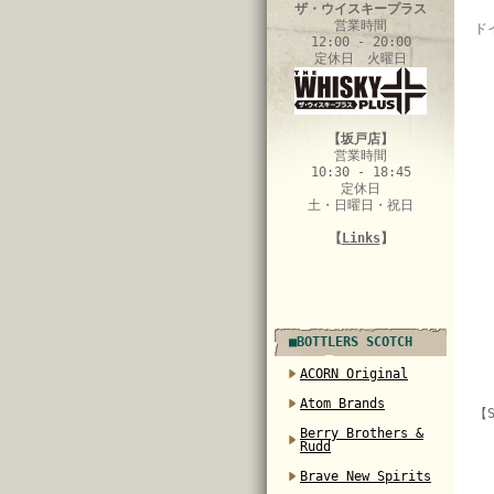
ザ・ウイスキープラス
営業時間
ド
12:00 - 20:00
定休日 火曜日
【坂戸店】
営業時間
10:30 - 18:45
定休日
土・日曜日・祝日
【
Links
】
■BOTTLERS SCOTCH
ACORN Original
Atom Brands
【S
Berry Brothers &
Rudd
Brave New Spirits