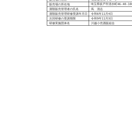
埼玉県坂戸市清水町46-40-10
販売場の
所在地
酒類販売管理者の氏名
蔦 清志
酒類販売管理研修受講年月日
令和6年11月4日
次回研修の受講期限
令和9年11月3日
研修実施団体名
川越小売酒販組合