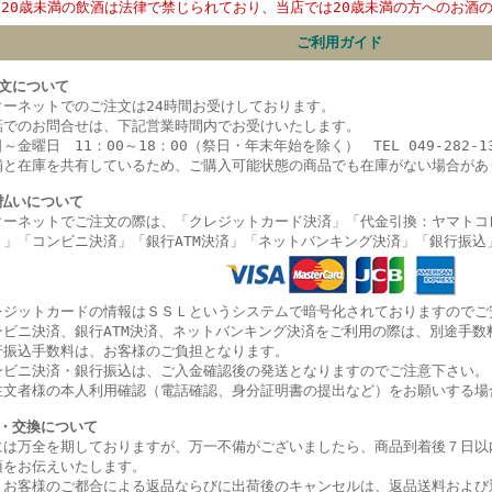
20歳未満の飲酒は法律で禁じられており、当店では20歳未満の方へのお酒
ご利用ガイド
文について
ターネットでのご注文は24時間お受けしております。
話でのお問合せは、下記営業時間内でお受けいたします。
～金曜日 11：00～18：00（祭日・年末年始を除く） TEL 049-282-13
舗と在庫を共有しているため、ご購入可能状態の商品でも在庫がない場合があ
払いについて
ターネットでご注文の際は、「クレジットカード決済」「代金引換：ヤマトコ
）」
「コンビニ決済」
「銀行ATM決済」「ネットバンキング決済」
「銀行振込
レジットカードの情報はＳＳＬというシステムで暗号化されておりますのでご
ンビニ決済、銀行ATM決済、ネットバンキング決済をご利用の際は、別途手数
行振込手数料は、お客様のご負担となります。
ンビニ決済・銀行振込は、ご入金確認後の発送となりますのでご注意下さい。
注文者様の本人利用確認（電話確認、身分証明書の提出など）をお願いする場
・交換について
には万全を期しておりますが、万一不備がございましたら、商品到着後７日以
項をお伝えいたします。
、お客様のご都合による返品ならびに出荷後のキャンセルは、返品送料および