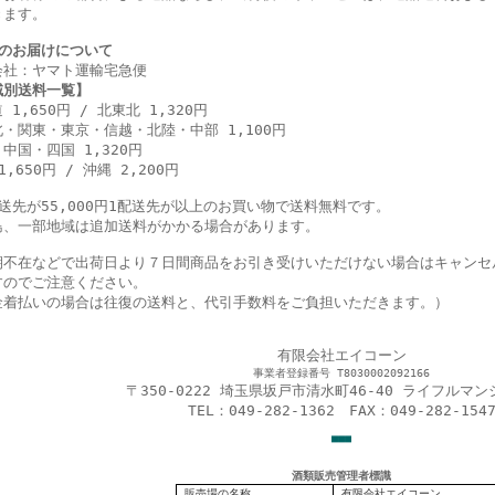
きます。
のお届けについて
会社：ヤマト運輸宅急便
域別送料一覧】
 1,650円 / 北東北 1,320円
・関東・東京・信越・北陸・中部 1,100円
中国・四国 1,320円
1,650円 / 沖縄 2,200円
配送先が55,000円1配送先が以上のお買い物で送料無料です。
島、一部地域は追加送料がかかる場合があります。
期不在などで出荷日より７日間商品をお引き受けいただけない場合はキャンセ
すのでご注意ください。
金着払いの場合は往復の送料と、代引手数料をご負担いただきます。）
有限会社エイコーン
事業者登録番号 T8030002092166
〒350-0222 埼玉県坂戸市清水町46-40 ライフルマン
TEL：049-282-1362 FAX：049-282-154
■
■
■
酒類販売管理者標識
販売場の名称
有限会社エイコーン