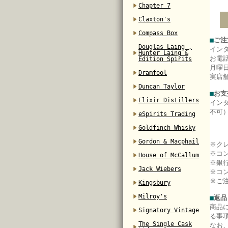
Chapter 7
Claxton's
Compass Box
■
ご注
Douglas Laing ,
イン
Hunter Laing &
お電
Edition Spirits
月曜日
Dramfool
実店
Duncan Taylor
■
お支
Elixir Distillers
イン
不可
eSpirits Trading
Goldfinch Whisky
Gordon & Macphail
※ク
※コ
House of McCallum
※銀
Jack Wiebers
※コ
※ご
Kingsbury
Milroy's
■
返品
商品
Signatory Vintage
る事
The Single Cask
なお