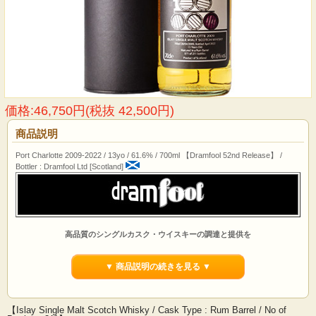
価格:46,750円(税抜 42,500円)
商品説明
Port Charlotte 2009-2022 / 13yo / 61.6% / 700ml 【Dramfool 52nd Release】 /
Bottler : Dramfool Ltd [Scotland]
高品質のシングルカスク・ウイスキーの調達と提供を
専門とするリンリスゴーの『ドラムフール・リミテッド』
▼ 商品説明の続きを見る ▼
オーナー兼ディレクターのブルース・ファーカー氏は、20年以上に渡りウイスキ
ーを収集し、味わい、楽しんできた情熱的なウイスキー愛好家です。シングルモ
ルト・スコッチウイスキーを初めて出会ったのは、義父がエジンバラのリースに
ある“スコッチモルトウイスキーソサエティー”に連れて行ってくれたのがきっかけ
【Islay Single Malt Scotch Whisky / Cask Type : Rum Barrel / No of
で、それ以来、今日まで邁進してきました。