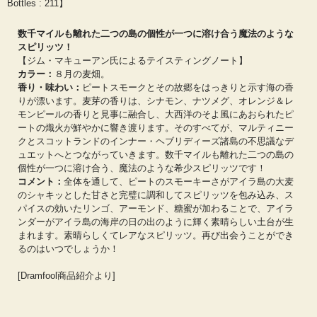
Bottles : 211】
彼は長年に渡ってスコットランドの本土や、島々も含む多くのモルトやグレーン
蒸留所を訪れて、ウイスキーに関する知識と理解を深め、数々のウイスキーフェ
数千マイルも離れた二つの島の個性が一つに溶け合う魔法のような
スやテイスティングに参加してきました。さらにインディペンデントボトラーの
スピリッツ！
試飲会にも参加して、ボトリングのためのウイスキー選定も担ってきました。
【ジム・マキューアン氏によるテイスティングノート】
シングルカスク・モルトウイスキーのボトリングに興味を持ったのは、所属して
カラー：
８月の麦畑。
いた企業組合が所有するウイスキーの樽をボトリング手配した時でした。これを
香り・味わい：
ピートスモークとその故郷をはっきりと示す海の香
きっかけに、シングルカスク・ウイスキーを自身のラベルでボトリングして、販
売するという夢を実現するために、2015年に『ドラムフール・リミテッド』を設
りが漂います。麦芽の香りは、シナモン、ナツメグ、オレンジ＆レ
立しました。
モンピールの香りと見事に融合し、大西洋のそよ風にあおられたピ
ートの熾火が鮮やかに響き渡ります。そのすべてが、マルティニー
クとスコットランドのインナー・ヘブリディーズ諸島の不思議なデ
ュエットへとつながっていきます。数千マイルも離れた二つの島の
個性が一つに溶け合う、魔法のような希少スピリッツです！
コメント：
全体を通して、ピートのスモーキーさがアイラ島の大麦
のシャキッとした甘さと完璧に調和してスピリッツを包み込み、ス
パイスの効いたリンゴ、アーモンド、糖蜜が加わることで、アイラ
ンダーがアイラ島の海岸の日の出のように輝く素晴らしい土台が生
まれます。素晴らしくてレアなスピリッツ。再び出会うことができ
るのはいつでしょうか！
[Dramfool商品紹介より]