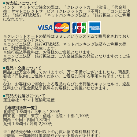
■
お支払いについて
インターネットでご注文の際は、「クレジットカード決済」「代金引
換：ヤマトコレクトサービス（クレジットカード不可）」
「コンビニ決
済」「銀行ATM決済」「ネットバンキング決済」「銀行振込」がご利用
になれます。
※クレジットカードの情報はＳＳＬというシステムで暗号化されており
ますのでご安心下さい。
※コンビニ決済、銀行ATM決済、ネットバンキング決済をご利用の際
は、別途手数料が発生します。
※銀行振込手数料は、お客様のご負担となります。
※コンビニ決済・銀行振込は、ご入金確認後の発送となりますのでご注
意下さい。
■
返品・交換について
商品には万全を期しておりますが、万一不備がございましたら、商品到
着後７日以内にご連絡ください。
ご返送に関する事項をお伝えいたしま
す。
なお、お客様のご都合による返品ならびに出荷後のキャンセルは、返品
送料および返金振込手数料を
お客様にご負担いただきます。
■
商品のお届けについて
運送会社：
ヤマト運輸宅急便
【地域別送料一覧】
北海道 1,650円 / 北東北 1,320円
南東北・関東・東京・信越・北陸・中部 1,100円
関西・中国・四国 1,320円
九州 1,650円 / 沖縄 2,200円
※
１配送先が
55,000円以上のお買い物で送料無料です。
※離島、一部地域は追加送料がかかる場合があります。