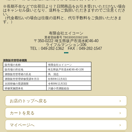
※長期不在などで出荷日より７日間商品をお引き受けいただけない場合
はキャンセル扱いとなり、
送料をご負担いただきますのでご注意くださ
い。
（代金着払いの場合は往復の送料と、代引手数料をご負担いただきま
す。）
有限会社エイコーン
業者登録番号 T8030002092166
〒350-0222 埼玉県坂戸市清水町46-40
ライフルマンション106
TEL：049-282-1362 FAX：049-282-1547
■
■
■
酒類販売管理者標識
販売場の名称
有限会社エイコーン
販売場の
所在地
埼玉県坂戸市清水町46-40-106
酒類販売管理者の氏名
蔦 清志
酒類販売管理研修受講年月日
令和6
年11月4日
次回研修の受講期限
令和9年11月3日
研修実施団体名
川越小売酒販組合
お店のトップへ戻る
カートを見る
マイページへ