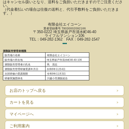
はキャンセル扱いとなり、
送料をご負担いただきますのでご注意くださ
い。
（代金着払いの場合は往復の送料と、代引手数料をご負担いただきま
す。）
有限会社エイコーン
業者登録番号 T8030002092166
〒350-0222 埼玉県坂戸市清水町46-40
ライフルマンション106
TEL：049-282-1362 FAX：049-282-1547
■
■
■
酒類販売管理者標識
販売場の名称
有限会社エイコーン
販売場の
所在地
埼玉県坂戸市清水町46-40-106
酒類販売管理者の氏名
蔦 清志
酒類販売管理研修受講年月日
令和6
年11月4日
次回研修の受講期限
令和9年11月3日
研修実施団体名
川越小売酒販組合
お店のトップへ戻る
カートを見る
マイページへ
ご利用案内