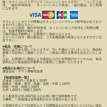
換：ヤマトコレクトサービス（クレジットカード不可）」
「コンビニ決
済」「銀行ATM決済」「ネットバンキング決済」「銀行振込」がご利用
になれます。
※クレジットカードの情報はＳＳＬというシステムで暗号化されており
ますのでご安心下さい。
※コンビニ決済、銀行ATM決済、ネットバンキング決済をご利用の際
は、別途手数料が発生します。
※銀行振込手数料は、お客様のご負担となります。
※コンビニ決済・銀行振込は、ご入金確認後の発送となりますのでご注
意下さい。
■
返品・交換について
商品には万全を期しておりますが、万一不備がございましたら、商品到
着後７日以内にご連絡ください。
ご返送に関する事項をお伝えいたしま
す。
なお、お客様のご都合による返品ならびに出荷後のキャンセルは、返品
送料および返金振込手数料を
お客様にご負担いただきます。
■
商品のお届けについて
運送会社：
ヤマト運輸宅急便
【地域別送料一覧】
北海道 1,650円 / 北東北 1,320円
南東北・関東・東京・信越・北陸・中部 1,100円
関西・中国・四国 1,320円
九州 1,650円 / 沖縄 2,200円
※
１配送先が
55,000円以上のお買い物で送料無料です。
※離島、一部地域は追加送料がかかる場合があります。
※長期不在などで出荷日より７日間商品をお引き受けいただけない場合