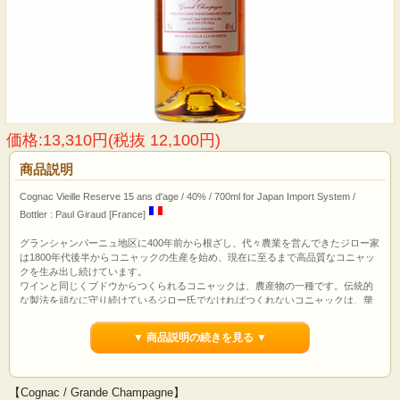
価格:13,310円(税抜 12,100円)
商品説明
Cognac Vieille Reserve 15 ans d'age / 40% / 700ml for Japan Import System /
Bottler : Paul Giraud [France]
グランシャンパーニュ地区に400年前から根ざし、代々農業を営んできたジロー家
は1800年代後半からコニャックの生産を始め、現在に至るまで高品質なコニャッ
クを生み出し続けています。
ワインと同じくブドウからつくられるコニャックは、農産物の一種です。伝統的
な製法を頑なに守り続けているジロー氏でなければつくれないコニャックは、華
やかで気品のある香り、そして複雑に折り重なる味わい。それはまるでジロー家
のあるグランシャンパーニュ・ブートビル村のテロワールをそのままボトリング
▼ 商品説明の続きを見る ▼
したようなコニャックです。
【Cognac / Grande Champagne】