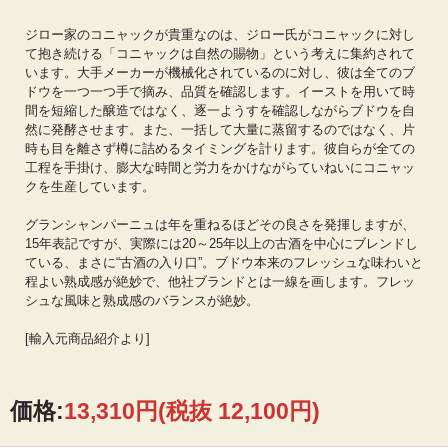
ジロー家のコニャックが貴重なのは、ジロー氏がコニャックに対し
て抱き続ける「コニャックは自然の賜物」という考えに集約されて
います。大手メーカーが機械化されているのに対し、彼は全てのブ
ドウを一つ一つ手で摘み、品質を確認します。イーストを用いて時
間を短縮した醸造ではなく、逐一ようすを確認しながらブドウを自
然に発酵させます。また、一括して大量に蒸留するのではなく、片
時も目を離さず樽に詰めるタイミングを計ります。彼自らが全ての
工程を手掛け、膨大な時間と労力をかけながらていねいにコニャッ
クを生産しています。
グランシャンパーニュは年を重ねるほどその良さを発揮しますが、
15年表記ですが、実際には20～25年以上の古酒を中心にブレンドし
ている、まさに“古酒の入り口”。ブドウ本来のフレッシュな味わいと
程よい熟成感が絶妙で、他社ブランドとは一線を画します。フレッ
シュな風味と熟成感のバランスが絶妙。
[輸入元商品紹介より]
価格:
13,310円
(税抜 12,100円)