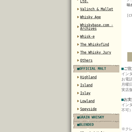
Ltd.
味
Valinch & Mallet
[C
Whisky Age
Whiskybase.com -
Archives
Whisk-e
The Whiskyfind
The Whisky Jury
Others
■
ご注
■OFFICIAL MALT
イン
Highland
お電
月曜日
Island
実店
Islay
■
お支
Lowland
イン
Speyside
不可
■GRAIN WHISKY
■BLENDED
※ク