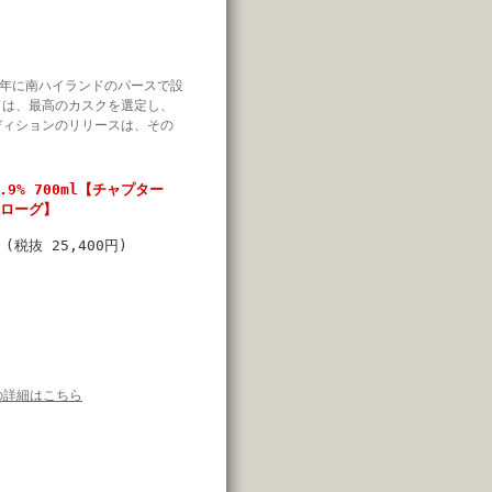
13年に南ハイランドのパースで設
ドは、最高のカスクを選定し、
ディションのリリースは、その
。
.9% 700ml【チャプター
ノローグ】
円
(税抜 25,400円)
の詳細はこちら