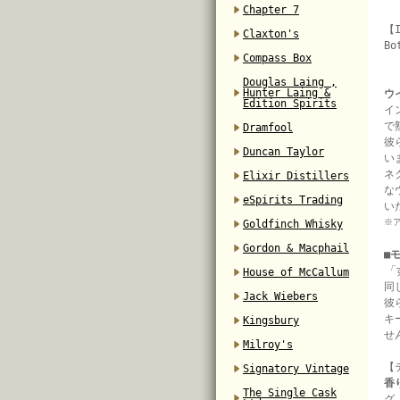
Chapter 7
【I
Claxton's
Bo
Compass Box
Douglas Laing ,
Hunter Laing &
ウ
Edition Spirits
イ
で
Dramfool
彼
Duncan Taylor
い
ネ
Elixir Distillers
な
eSpirits Trading
い
※
Goldfinch Whisky
Gordon & Macphail
■
「
House of McCallum
同
Jack Wiebers
彼
キ
Kingsbury
せ
Milroy's
【
Signatory Vintage
香
The Single Cask
グ