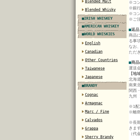
Blended Malt
※コ
※銀
Blended Whisky
※コ
■IRISH WHISKEY
※ご
■AMERICAN WHISKEY
■
返品
■WORLD WHISKIES
商品
る事
English
なお
Canadian
ただ
Other Countries
■
商品
運送
Taiwanese
【地
Japanese
北海道
南東北
■BRANDY
関西・
Cognac
九州 
Armagnac
※
1
Marc / Fine
※離
Calvados
※長
きま
Grappa
（代
Sherry Brandy