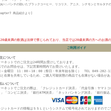
わい：
パンチの効いたブラックコーヒー、リコリス、アニス、シナモンとサルタナ
hapter7 商品紹介より]
20歳未満の飲酒は法律で禁じられており、当店では20歳未満の方へのお酒
ご利用ガイド
文について
ターネットでのご注文は24時間お受けしております。
話でのお問合せは、下記営業時間内でお受けいたします。
～金曜日 11：00～18：00（祭日・年末年始を除く） TEL 049-282-13
舗と在庫を共有しているため、ご購入可能状態の商品でも在庫がない場合があ
払いについて
ターネットでご注文の際は、「クレジットカード決済」「代金引換：ヤマトコ
）」
「コンビニ決済」
「銀行ATM決済」「ネットバンキング決済」
「銀行振込
レジットカードの情報はＳＳＬというシステムで暗号化されておりますのでご