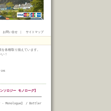
｜
お問い合せ
｜
サイトマップ
類を各種取り揃えています。
さい！
106
ーアンソロジー モノローグ】
y - Monologue】 / Bottler