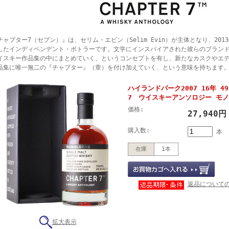
チャプター7（セブン）』は、セリム・エビン（Selim Evin）が主体となり、20
したインディペンデント・ボトラーです。文学にインスパイアされた彼らのブラン
イスキー作品集の中にまとめていく、というコンセプトを有し、新たなカスクやエ
品集に唯一無二の『チャプター』（章）を付け加えていく、という意味を持ちます
ハイランドパーク2007 16年 49
7 ウイスキーアンソロジー モ
価格:
27,940
購入数:
本
在庫
1本
返品について
拡大表示