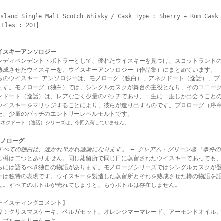
sland Single Malt Scotch Whisky / Cask Type : Sherry + Rum Cask 
ttles : 201】
イスキーアンソロジー
ンディペンデント・ボトラーとして、優れたウイスキーを見つけ、スコットランド
熟成させたウイスキーを、ウイスキーアンソロジー（作品集）にまとめています。
らのウイスキー アンソロジーは、モノローグ（独白）、アネクドート（逸話）、プ
ます。モノローグ（独白）では、シングルカスクが舞台の主役となり、そのユニー
クドート（逸話）は、レアなごく少量のバッチであり、一生に一度しか出会うこと
ウイスキーをマリッジすることにより、彼らが造り出すものです。プロローグ（序
た、少量のバッチのエントリーレベルモルトです。
アネクドート（逸話）シリーズは、今回入荷していません。
モノローグ
すべての独白は、遅かれ早かれ議論になります」 ― グレアム・グリーン著『事件の
じ樽は二つとありません。同じ蒸留所で同じ日に蒸留されたウイスキーであっても
らには語るべき独自の物語があります。モノローグシリーズではシングルカスクが
ーは独特の表現です。ウイスキーを製造した蒸留所とそれを熟成させた樽の物語を
ん。すべてのボトルが売れてしまうと、もうボトルは存在しません。
テイスティングコメント】
り：
クリスマスケーキ、ベルガモット、オレンジマーマレード、アーモンドオイル
、ブルーベリーケーキ。