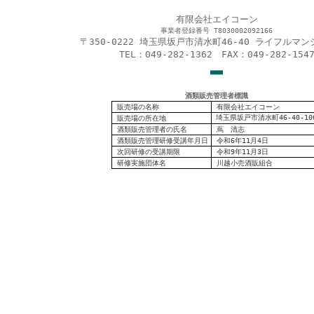
有限会社エイコーン
事業者登録番号 T8030002092166
〒350-0222 埼玉県坂戸市清水町46-40 ライフルマン
TEL：049-282-1362 FAX：049-282-154
■
■
■
酒類販売管理者標識
販売場の名称
有限会社エイコーン
埼玉県坂戸市清水町46-40-10
販売場の
所在地
酒類販売管理者の氏名
蔦 清志
酒類販売管理研修受講年月日
令和6年11月4日
次回研修の受講期限
令和9年11月3日
研修実施団体名
川越小売酒販組合