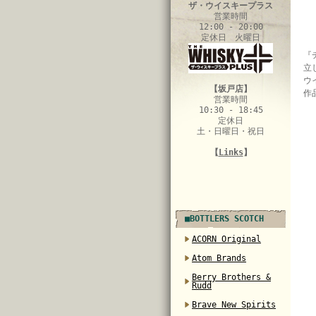
ザ・ウイスキープラス
営業時間
12:00 - 20:00
定休日 火曜日
『
立
ウ
【坂戸店】
作
営業時間
10:30 - 18:45
定休日
土・日曜日・祝日
【
Links
】
■BOTTLERS SCOTCH
ACORN Original
Atom Brands
Berry Brothers &
Rudd
Brave New Spirits