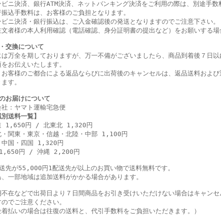
ンビニ決済、銀行ATM決済、ネットバンキング決済をご利用の際は、別途手数
行振込手数料は、お客様のご負担となります。
ンビニ決済・銀行振込は、ご入金確認後の発送となりますのでご注意下さい。
注文者様の本人利用確認（電話確認、身分証明書の提出など）をお願いする場
・交換について
には万全を期しておりますが、万一不備がございましたら、商品到着後７日以
項をお伝えいたします。
、お客様のご都合による返品ならびに出荷後のキャンセルは、返品送料および
きます。
のお届けについて
会社：ヤマト運輸宅急便
域別送料一覧】
 1,650円 / 北東北 1,320円
・関東・東京・信越・北陸・中部 1,100円
中国・四国 1,320円
1,650円 / 沖縄 2,200円
配送先が55,000円1配送先が以上のお買い物で送料無料です。
島、一部地域は追加送料がかかる場合があります。
期不在などで出荷日より７日間商品をお引き受けいただけない場合はキャンセ
すのでご注意ください。
金着払いの場合は往復の送料と、代引手数料をご負担いただきます。）