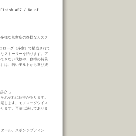
Finish #R7 / No of
の多様な蒸留所の多様なカスク
ロローグ（序章）で構成されて
クなストーリーを語ります。ア
のできない代物や、数樽の特異
章）は、若いモルトから選び抜
核心 』
、それぞれに個性があります。
登場します。モノローグウイス
語ります。再演は決してありま
、タール、スポンジプディン