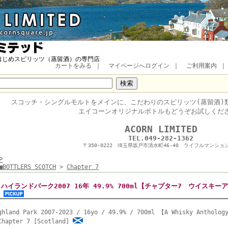
はじめスピリッツ（蒸留酒）の専門店
カートをみる
｜
マイページへログイン
｜
ご利用案内
スコッチ・
シングルモルトをメインに、
こだわりのスピリッツ(蒸留酒)
エイコーンオリジナルボトルもどうぞお試しくだ
■
ACORN LIMITED
TEL.049-282-1362
〒350-0222 埼玉県坂戸市清水町46-40 ライフルマンション
P
■BOTTLERS SCOTCH
>
Chapter 7
ハイランドパーク2007 16年 49.9% 700ml【チャプター7 ウイスキ
ghland Park 2007-2023 / 16yo / 49.9% / 700ml 【A Whisky Antholog
Chapter 7 [Scotland]