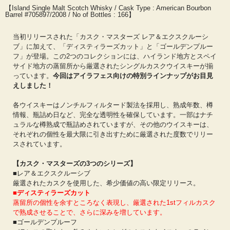
【Island Single Malt Scotch Whisky / Cask Type : American Bourbon
Barrel #705897/2008 / No of Bottles : 166】
当初リリースされた「カスク・マスターズ レア＆エクスクルーシ
ブ」に加えて、「ディスティラーズカット」と「ゴールデンプルー
フ」が登場。この2つのコレクションには、ハイランド地方とスペイ
サイド地方の蒸留所から厳選されたシングルカスクウイスキーが揃
っています。
今回はアイラフェス向けの特別ラインナップがお目見
えしました！
各ウイスキーはノンチルフィルタード製法を採用し、熟成年数、樽
情報、瓶詰め日など、完全な透明性を確保しています。一部はナチ
ュラルな樽熟成で瓶詰めされていますが、その他のウイスキーは、
それぞれの個性を最大限に引き出すために厳選された度数でリリー
スされています。
【カスク・マスターズの3つのシリーズ】
■レア＆エクスクルーシブ
厳選されたカスクを使用した、希少価値の高い限定リリース。
■ディスティラーズカット
蒸留所の個性を余すところなく表現し、厳選された1stフィルカスク
で熟成させることで、さらに深みを増しています。
■ゴールデンプルーフ