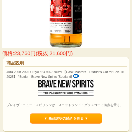
価格:23,760円(税抜 21,600円)
商品説明
Jura 2008-2025 / 16yo / 54.9% / 700ml 【Cask Masters - Distiller's Cut for Feis Ile
2025】 / Bottler : Brave New Spirits [Scotland]
ブレイヴ・ニュー・スピリッツは、スコットランド・グラスゴーに拠点を置く、
2020年創業の、生まれて間もないインディペンデント・ボトラー。しかしメンバ
ーは皆業界歴の長いベテラン揃い。ウイスキー・オブ・ヴードゥーや、ウイスキ
▼ 商品説明の続きを見る ▼
ーヒーローズなど、ポップかつスタイリッシュなラベルデザインは目を引き、バ
リエーション豊かで品質の高いセレクションは、あらゆる人の琴線に触れる。