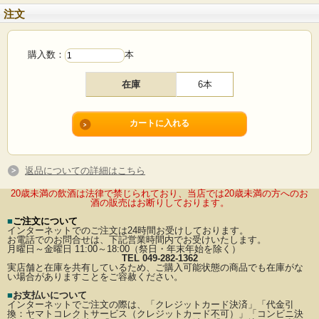
注文
購入数：
本
在庫
6本
返品についての詳細はこちら
20歳未満の飲酒は法律で禁じられており、当店では20歳未満の方へのお
酒の販売はお断りしております。
■
ご注文について
インターネットでのご注文は24時間お受けしております。
お電話でのお問合せは、下記営業時間内でお受けいたします。
月曜日～金曜日 11:00～18:00（祭日・年末年始を除く）
TEL 049-282-1362
実店舗と在庫を共有しているため、ご購入可能状態の商品でも在庫がな
い場合がありますことをご容赦ください。
■
お支払いについて
インターネットでご注文の際は、「クレジットカード決済」「代金引
換：ヤマトコレクトサービス（クレジットカード不可）」
「コンビニ決