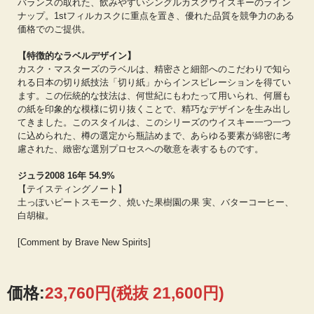
バランスの取れた、飲みやすいシングルカスクウイスキーのライン
ナップ。1stフィルカスクに重点を置き、優れた品質を競争力のある
価格でのご提供。
【特徴的なラベルデザイン】
カスク・マスターズのラベルは、精密さと細部へのこだわりで知ら
れる日本の切り紙技法「切り紙」からインスピレーションを得てい
ます。この伝統的な技法は、何世紀にもわたって用いられ、何層も
の紙を印象的な模様に切り抜くことで、精巧なデザインを生み出し
てきました。このスタイルは、このシリーズのウイスキー一つ一つ
に込められた、樽の選定から瓶詰めまで、あらゆる要素が綿密に考
慮された、緻密な選別プロセスへの敬意を表するものです。
ジュラ2008 16年 54.9%
【テイスティングノート】
土っぽいピートスモーク、焼いた果樹園の果 実、バターコーヒー、
白胡椒。
[Comment by Brave New Spirits]
価格:
23,760円
(税抜 21,600円)