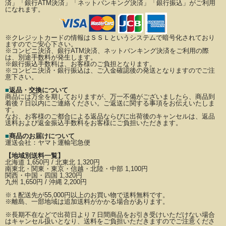
済」「銀行ATM決済」「ネットバンキング決済」「銀行振込」がご利用
になれます。
※クレジットカードの情報はＳＳＬというシステムで暗号化されており
ますのでご安心下さい。
※コンビニ決済、銀行ATM決済、ネットバンキング決済をご利用の際
は、別途手数料が発生します。
※銀行振込手数料は、お客様のご負担となります。
※コンビニ決済・銀行振込は、ご入金確認後の発送となりますのでご注
意下さい。
■
返品・交換について
商品には万全を期しておりますが、万一不備がございましたら、商品到
着後７日以内にご連絡ください。
ご返送に関する事項をお伝えいたしま
す。
なお、お客様のご都合による返品ならびに出荷後のキャンセルは、返品
送料および返金振込手数料を
お客様にご負担いただきます。
■
商品のお届けについて
運送会社：
ヤマト運輸宅急便
【地域別送料一覧】
北海道 1,650円 / 北東北 1,320円
南東北・関東・東京・信越・北陸・中部 1,100円
関西・中国・四国 1,320円
九州 1,650円 / 沖縄 2,200円
※
１配送先が
55,000円以上のお買い物で送料無料です。
※離島、一部地域は追加送料がかかる場合があります。
※長期不在などで出荷日より７日間商品をお引き受けいただけない場合
はキャンセル扱いとなり、
送料をご負担いただきますのでご注意くださ