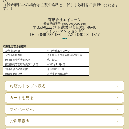
い。
（代金着払いの場合は往復の送料と、代引手数料をご負担いただきま
す。）
有限会社エイコーン
業者登録番号 T8030002092166
〒350-0222 埼玉県坂戸市清水町46-40
ライフルマンション106
TEL：049-282-1362 FAX：049-282-1547
■
■
■
酒類販売管理者標識
販売場の名称
有限会社エイコーン
販売場の
所在地
埼玉県坂戸市清水町46-40-106
酒類販売管理者の氏名
蔦 清志
酒類販売管理研修受講年月日
令和6
年11月4日
次回研修の受講期限
令和9年11月3日
研修実施団体名
川越小売酒販組合
お店のトップへ戻る
カートを見る
マイページへ
ご利用案内