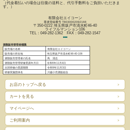
（代金着払いの場合は往復の送料と、代引手数料をご負担いただきま
す。）
有限会社エイコーン
業者登録番号 T8030002092166
〒350-0222 埼玉県坂戸市清水町46-40
ライフルマンション106
TEL：049-282-1362 FAX：049-282-1547
■
■
■
酒類販売管理者標識
販売場の名称
有限会社エイコーン
販売場の
所在地
埼玉県坂戸市清水町46-40-106
酒類販売管理者の氏名
蔦 清志
酒類販売管理研修受講年月日
令和6
年11月4日
次回研修の受講期限
令和9年11月3日
研修実施団体名
川越小売酒販組合
お店のトップへ戻る
カートを見る
マイページへ
ご利用案内