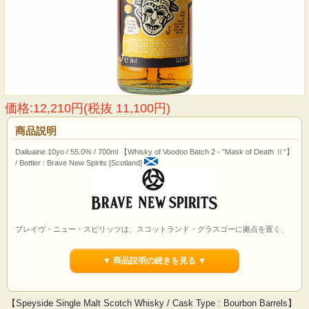
価格:12,210円(税抜 11,100円)
商品説明
Dailuaine 10yo / 55.0% / 700ml 【Whisky of Voodoo Batch 2 - "Mask of Death Ⅱ"】
/ Bottler : Brave New Spirits [Scotland]
ブレイヴ・ニュー・スピリッツは、スコットランド・グラスゴーに拠点を置く、
2020 年創業の、生まれて間もないインディペンデント・ボトラー。しかしメンバ
ーは皆業界歴の長いベテラン揃い。『ウイスキー・オブ・ヴードゥー』や、『カ
▼ 商品説明の続きを見る ▼
スク・ノワールシリーズ』など、ポップかつスタイリッシュなラベルデザインは
目を引き、バリエーション豊かで品質の高いセレクションは、あらゆる人の琴線
に触れること間違いなし！
【Speyside Single Malt Scotch Whisky / Cask Type : Bourbon Barrels】