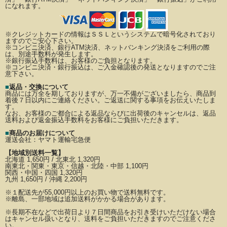
になれます。
※クレジットカードの情報はＳＳＬというシステムで暗号化されており
ますのでご安心下さい。
※コンビニ決済、銀行ATM決済、ネットバンキング決済をご利用の際
は、別途手数料が発生します。
※銀行振込手数料は、お客様のご負担となります。
※コンビニ決済・銀行振込は、ご入金確認後の発送となりますのでご注
意下さい。
■
返品・交換について
商品には万全を期しておりますが、万一不備がございましたら、商品到
着後７日以内にご連絡ください。
ご返送に関する事項をお伝えいたしま
す。
なお、お客様のご都合による返品ならびに出荷後のキャンセルは、返品
送料および返金振込手数料を
お客様にご負担いただきます。
■
商品のお届けについて
運送会社：
ヤマト運輸宅急便
【地域別送料一覧】
北海道 1,650円 / 北東北 1,320円
南東北・関東・東京・信越・北陸・中部 1,100円
関西・中国・四国 1,320円
九州 1,650円 / 沖縄 2,200円
※
１配送先が
55,000円以上のお買い物で送料無料です。
※離島、一部地域は追加送料がかかる場合があります。
※長期不在などで出荷日より７日間商品をお引き受けいただけない場合
はキャンセル扱いとなり、
送料をご負担いただきますのでご注意くださ
い。