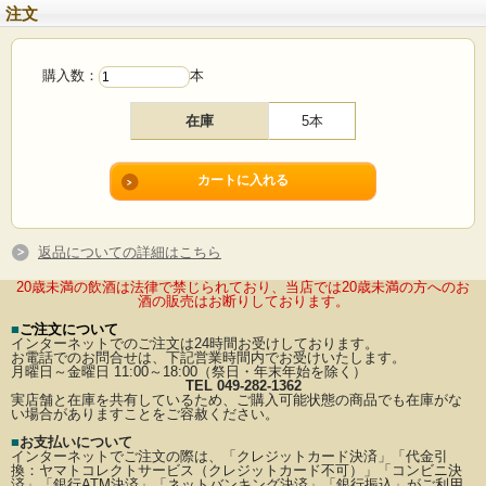
注文
購入数：
本
在庫
5本
返品についての詳細はこちら
20歳未満の飲酒は法律で禁じられており、当店では20歳未満の方へのお
酒の販売はお断りしております。
■
ご注文について
インターネットでのご注文は24時間お受けしております。
お電話でのお問合せは、下記営業時間内でお受けいたします。
月曜日～金曜日 11:00～18:00（祭日・年末年始を除く）
TEL 049-282-1362
実店舗と在庫を共有しているため、ご購入可能状態の商品でも在庫がな
い場合がありますことをご容赦ください。
■
お支払いについて
インターネットでご注文の際は、「クレジットカード決済」「代金引
換：ヤマトコレクトサービス（クレジットカード不可）」
「コンビニ決
済」「銀行ATM決済」「ネットバンキング決済」「銀行振込」がご利用