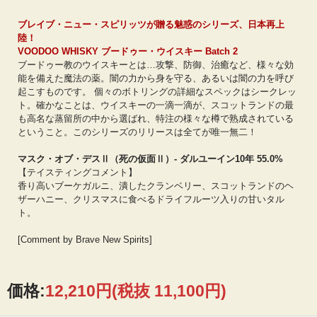
ブレイブ・ニュー・スピリッツが贈る魅惑のシリーズ、日本再上
陸！
VOODOO WHISKY ブードゥー・ウイスキー Batch 2
ブードゥー教のウイスキーとは…攻撃、防御、治癒など、様々な効
能を備えた魔法の薬。闇の力から身を守る、あるいは闇の力を呼び
起こすものです。 個々のボトリングの詳細なスペックはシークレッ
ト。確かなことは、ウイスキーの一滴一滴が、スコットランドの最
も高名な蒸留所の中から選ばれ、特注の様々な樽で熟成されている
ということ。このシリーズのリリースは全てが唯一無二！
マスク・オブ・デスⅡ（死の仮面Ⅱ）- ダルユーイン10年 55.0%
【テイスティングコメント】
香り高いブーケガルニ、潰したクランベリー、スコットランドのヘ
ザーハニー、クリスマスに食べるドライフルーツ入りの甘いタル
ト。
[Comment by Brave New Spirits]
価格:
12,210円
(税抜 11,100円)