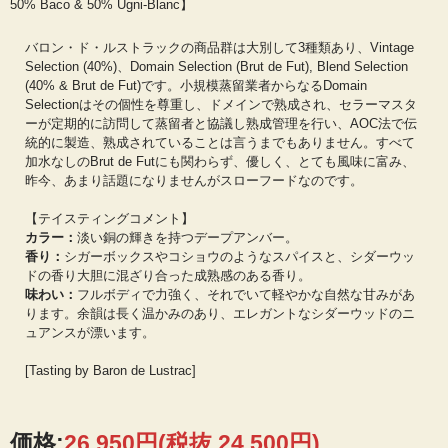
50% Baco & 50% Ugni-Blanc】
バロン・ド・ルストラックの商品群は大別して3種類あり、Vintage
Selection (40%)、Domain Selection (Brut de Fut), Blend Selection
(40% & Brut de Fut)です。小規模蒸留業者からなるDomain
Selectionはその個性を尊重し、ドメインで熟成され、セラーマスタ
ーが定期的に訪問して蒸留者と協議し熟成管理を行い、AOC法で伝
統的に製造、熟成されていることは言うまでもありません。すべて
加水なしのBrut de Futにも関わらず、優しく、とても風味に富み、
昨今、あまり話題になりませんがスローフードなのです。
【テイスティングコメント】
カラー：
淡い銅の輝きを持つデープアンバー。
香り：
シガーボックスやコショウのようなスパイスと、シダーウッ
ドの香り大胆に混ざり合った成熟感のある香り。
味わい：
フルボディで力強く、それでいて軽やかな自然な甘みがあ
ります。余韻は長く温かみのあり、エレガントなシダーウッドのニ
ュアンスが漂います。
[Tasting by Baron de Lustrac]
価格:
26,950円
(税抜 24,500円)