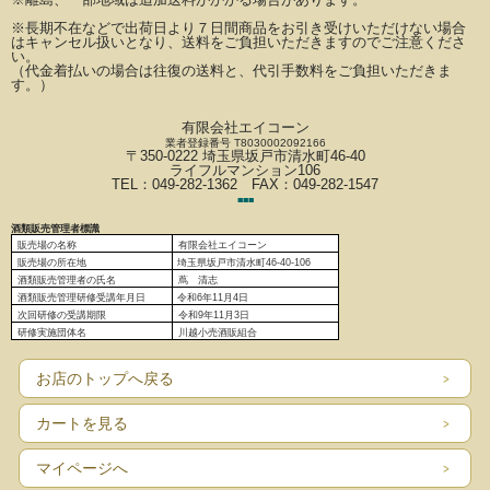
※長期不在などで出荷日より７日間商品をお引き受けいただけない場合
はキャンセル扱いとなり、
送料をご負担いただきますのでご注意くださ
い。
（代金着払いの場合は往復の送料と、代引手数料をご負担いただきま
す。）
有限会社エイコーン
業者登録番号 T8030002092166
〒350-0222 埼玉県坂戸市清水町46-40
ライフルマンション106
TEL：049-282-1362 FAX：049-282-1547
■
■
■
酒類販売管理者標識
販売場の名称
有限会社エイコーン
販売場の
所在地
埼玉県坂戸市清水町46-40-106
酒類販売管理者の氏名
蔦 清志
酒類販売管理研修受講年月日
令和6
年11月4日
次回研修の受講期限
令和9年11月3日
研修実施団体名
川越小売酒販組合
お店のトップへ戻る
カートを見る
マイページへ