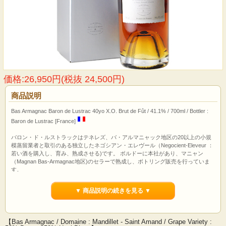
価格:26,950円(税抜 24,500円)
商品説明
Bas Armagnac Baron de Lustrac 40yo X.O. Brut de Fût / 41.1% / 700ml / Bottler :
Baron de Lustrac [France]
バロン・ド・ルストラックはテネレズ、バ・アルマニャック地区の20以上の小規
模蒸留業者と取引のある独立したネゴシアン・エレヴール（Negocient-Eleveur ：
若い酒を購入し、育み、熟成させる)です。 ボルドーに本社があり、マニャン
（Magnan Bas-Armagnac地区)のセラーで熟成し、ボトリング販売を行っていま
す。
▼ 商品説明の続きを見る ▼
【Bas Armagnac / Domaine : Mandillet - Saint Amand / Grape Variety :