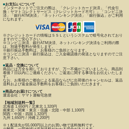
■
お支払いについて
インターネットでご注文の際は、「クレジットカード決済」「代金引
換：ヤマトコレクトサービス（クレジットカード不可）」
「コンビニ決
済」「銀行ATM決済」「ネットバンキング決済」「銀行振込」がご利用
になれます。
※クレジットカードの情報はＳＳＬというシステムで暗号化されており
ますのでご安心下さい。
※コンビニ決済、銀行ATM決済、ネットバンキング決済をご利用の際
は、別途手数料が発生します。
※銀行振込手数料は、お客様のご負担となります。
※コンビニ決済・銀行振込は、ご入金確認後の発送となりますのでご注
意下さい。
■
返品・交換について
商品には万全を期しておりますが、万一不備がございましたら、商品到
着後７日以内にご連絡ください。
ご返送に関する事項をお伝えいたしま
す。
なお、お客様のご都合による返品ならびに出荷後のキャンセルは、返品
送料および返金振込手数料を
お客様にご負担いただきます。
■
商品のお届けについて
運送会社：
ヤマト運輸宅急便
【地域別送料一覧】
北海道 1,650円 / 北東北 1,320円
南東北・関東・東京・信越・北陸・中部 1,100円
関西・中国・四国 1,320円
九州 1,650円 / 沖縄 2,200円
※
１配送先が
55,000円以上のお買い物で送料無料です。
※離島、一部地域は追加送料がかかる場合があります。