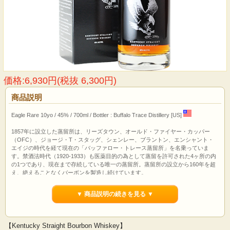
価格:6,930円(税抜 6,300円)
商品説明
Eagle Rare 10yo / 45% / 700ml / Bottler : Buffalo Trace Distillery [US]
1857年に設立した蒸留所は、リーズタウン、オールド・ファイヤー・カッパー
（OFC）、ジョージ・T・スタッグ、シェンレー、ブラントン、エンシャント・
エイジの時代を経て現在の「バッファロー・トレース蒸留所」を名乗っていま
す。禁酒法時代（1920-1933）も医薬目的の為として蒸留を許可された4ヶ所の内
の1つであり、現在まで存続している唯一の蒸留所。蒸留所の設立から160年を超
え、絶えることなくバーボンを製造し続けています。
▼ 商品説明の続きを見る ▼
【Kentucky Straight Bourbon Whiskey】