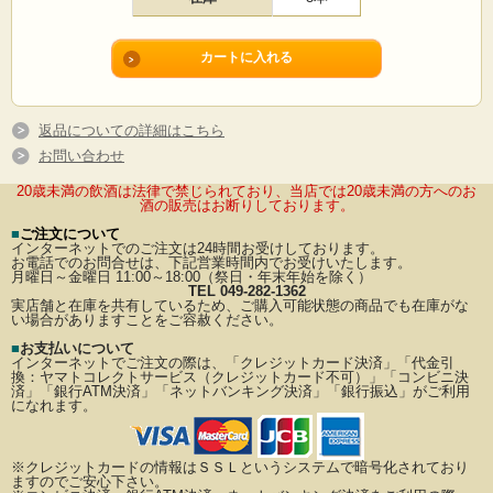
返品についての詳細はこちら
お問い合わせ
20歳未満の飲酒は法律で禁じられており、当店では20歳未満の方へのお
酒の販売はお断りしております。
■
ご注文について
インターネットでのご注文は24時間お受けしております。
お電話でのお問合せは、下記営業時間内でお受けいたします。
月曜日～金曜日 11:00～18:00（祭日・年末年始を除く）
TEL 049-282-1362
実店舗と在庫を共有しているため、ご購入可能状態の商品でも在庫がな
い場合がありますことをご容赦ください。
■
お支払いについて
インターネットでご注文の際は、「クレジットカード決済」「代金引
換：ヤマトコレクトサービス（クレジットカード不可）」
「コンビニ決
済」「銀行ATM決済」「ネットバンキング決済」「銀行振込」がご利用
になれます。
※クレジットカードの情報はＳＳＬというシステムで暗号化されており
ますのでご安心下さい。