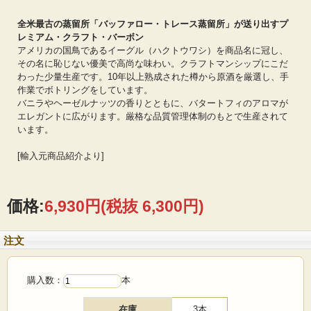
全米最古の蒸留所「バッファロー・トレース蒸留所」が送り出すプ
レミアム・クラフト・バーボン
アメリカの国鳥であるイーグル（ハクトウワシ）を商品名に冠し、
その名に恥じない優美で高尚な味わい。クラフトマンシップにこだ
わった少量生産です。10年以上熟成された樽から原酒を厳選し、手
作業でボトリングをしています。
バニラやヘーゼルナッツの香りとともに、バタートフィのアロマが
エレガントに広がります。厳格な品質管理体制のもとで生産されて
います。
[輸入元商品紹介より]
価格:
6,930円
(税抜 6,300円)
注文
購入数：
本
在庫
3本