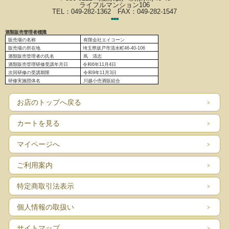
ライフルマンション106
TEL：049-282-1362 FAX：049-282-1547
■
■
■
酒類販売管理者標識
販売場の名称
有限会社エイコーン
販売場の
所在地
埼玉県坂戸市清水町46-40-106
酒類販売管理者の氏名
蔦 清志
酒類販売管理研修受講年月日
令和6
年11月4日
次回研修の受講期限
令和9年11月3日
研修実施団体名
川越小売酒販組合
お店のトップへ戻る
カートを見る
マイページへ
ご利用案内
特定商取引法表示
個人情報の取扱い
サイトマップ