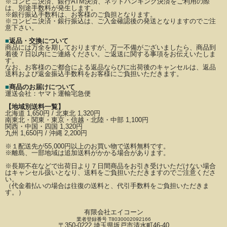
※コンビニ決済、銀行ATM決済、ネットバンキング決済をご利用の際
は、別途手数料が発生します。
※銀行振込手数料は、お客様のご負担となります。
※コンビニ決済・銀行振込は、ご入金確認後の発送となりますのでご注
意下さい。
■
返品・交換について
商品には万全を期しておりますが、万一不備がございましたら、商品到
着後７日以内にご連絡ください。
ご返送に関する事項をお伝えいたしま
す。
なお、お客様のご都合による返品ならびに出荷後のキャンセルは、返品
送料および返金振込手数料を
お客様にご負担いただきます。
■
商品のお届けについて
運送会社：
ヤマト運輸宅急便
【地域別送料一覧】
北海道 1,650円 / 北東北 1,320円
南東北・関東・東京・信越・北陸・中部 1,100円
関西・中国・四国 1,320円
九州 1,650円 / 沖縄 2,200円
※
１配送先が
55,000円以上のお買い物で送料無料です。
※離島、一部地域は追加送料がかかる場合があります。
※長期不在などで出荷日より７日間商品をお引き受けいただけない場合
はキャンセル扱いとなり、
送料をご負担いただきますのでご注意くださ
い。
（代金着払いの場合は往復の送料と、代引手数料をご負担いただきま
す。）
有限会社エイコーン
業者登録番号 T8030002092166
〒350-0222 埼玉県坂戸市清水町46-40