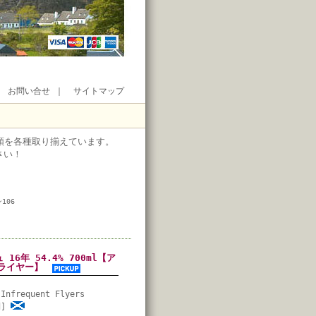
｜
お問い合せ
｜
サイトマップ
類を各種取り揃えています。
さい！
106
年 54.4% 700ml【ア
フライヤー】
Infrequent Flyers
nd]