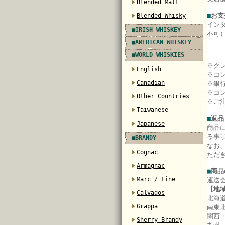
Blended Malt
■
お支
Blended Whisky
イン
■IRISH WHISKEY
不可
■AMERICAN WHISKEY
■WORLD WHISKIES
※ク
English
※コ
Canadian
※銀
※コ
Other Countries
※ご
Taiwanese
■
返品
Japanese
商品
る事
■BRANDY
なお
Cognac
ただ
Armagnac
■
商品
Marc / Fine
運送
【地
Calvados
北海道
Grappa
南東北
関西・
Sherry Brandy