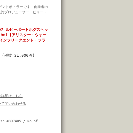
デントボトラーです。創業者の
説的プロデューサー、ビリー・
07 ルビーポートホグスヘッ
700ml【アリスター・ウォー
インフリークエント・フラ
円
(税抜 21,000円)
の詳細はこちら
いて問い合わせる
sh #807405 / No of