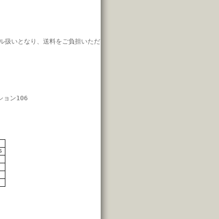
ル扱いとなり、
送料をご負担いただ
ション106
7
6