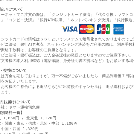
払いについて
ターネットでご注文の際は、「クレジットカード決済」「代金引換：ヤマトコ
）」
「コンビニ決済」
「銀行ATM決済」「ネットバンキング決済」
「銀行振込
レジットカードの情報はＳＳＬというシステムで暗号化されておりますのでご
ンビニ決済、銀行ATM決済、ネットバンキング決済をご利用の際は、別途手数
行振込手数料は、お客様のご負担となります。
ンビニ決済・銀行振込は、ご入金確認後の発送となりますのでご注意下さい。
注文者様の本人利用確認（電話確認、身分証明書の提出など）をお願いする場
・交換について
には万全を期しておりますが、万一不備がございましたら、商品到着後７日以
項をお伝えいたします。
、お客様のご都合による返品ならびに出荷後のキャンセルは、返品送料および
きます。
のお届けについて
会社：ヤマト運輸宅急便
域別送料一覧】
 1,650円 / 北東北 1,320円
・関東・東京・信越・北陸・中部 1,100円
中国・四国 1,320円