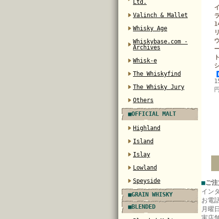
Ltd.
Valinch & Mallet
1
Whisky Age
Whiskybase.com -
Archives
Whisk-e
The Whiskyfind
1
The Whisky Jury
円
Others
■OFFICIAL MALT
Highland
Island
Islay
Lowland
Speyside
■
ご注
イン
■GRAIN WHISKY
お電
■BLENDED
月曜日
実店