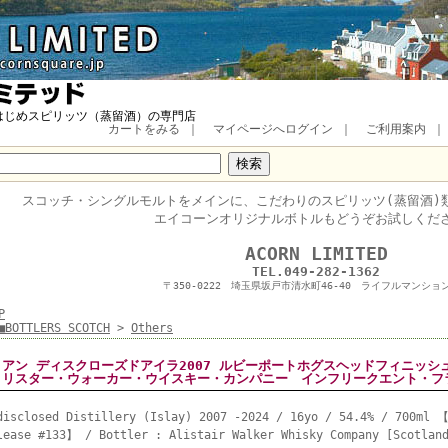
はじめスピリッツ（蒸留酒）の専門店
カートをみる
｜
マイページへログイン
｜
ご利用案内
スコッチ・
シングルモルトをメインに、
こだわりのスピリッツ(蒸留酒)
エイコーンオリジナルボトルもどうぞお試しくだ
■
ACORN LIMITED
TEL.049-282-1362
〒350-0222 埼玉県坂戸市清水町46-40 ライフルマンション
P
■BOTTLERS SCOTCH
>
Others
アン ディスクローズドアイラ2007 ルビーポートホグスヘッドフィニッシュ 16
リスター・ウォーカー・ウイスキー・カンパニー インフリークエント・
disclosed Distillery (Islay) 2007 -2024 / 16yo / 54.4% / 700ml 【
lease #133】 / Bottler : Alistair Walker Whisky Company [Scotla