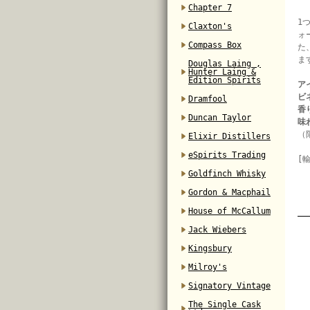
Chapter 7
1
Claxton's
ォ
Compass Box
た
ま
Douglas Laing ,
Hunter Laing &
Edition Spirits
ア
ビ
Dramfool
香
Duncan Taylor
味
（
Elixir Distillers
eSpirits Trading
[
Goldfinch Whisky
Gordon & Macphail
House of McCallum
Jack Wiebers
Kingsbury
Milroy's
Signatory Vintage
The Single Cask