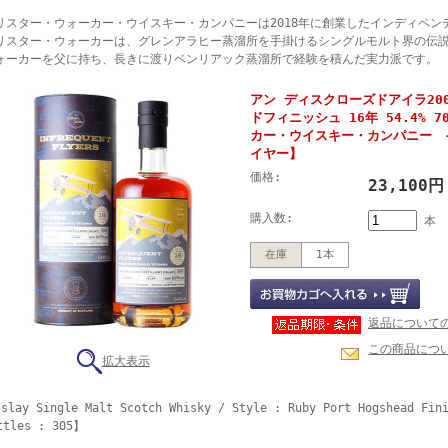
リスター・ウォーカー・ウイスキー・カンパニーは2018年に創業したインディペン
リスター・ウォーカーは、グレンアラヒー蒸溜所を手掛けるシングルモルト界の伝
ォーカーを父に持ち、長きに渡りベンリアック蒸溜所で経験を積んだ実力派です。
アン ディスクローズドアイラ20
ドフィニッシュ 16年 54.4% 
カー・ウイスキー・カンパニー 
イヤー】
価格:
23,100
購入数:
本
在庫
1本
返品について
この商品につ
拡大表示
slay Single Malt Scotch Whisky / Style : Ruby Port Hogshead Fini
ttles : 305】