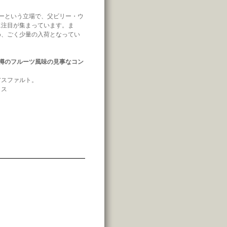
ーという立場で、父ビリー・ウ
に注目が集まっています。ま
め、ごく少量の入荷となってい
樽のフルーツ風味の見事なコン
アスファルト。
イス