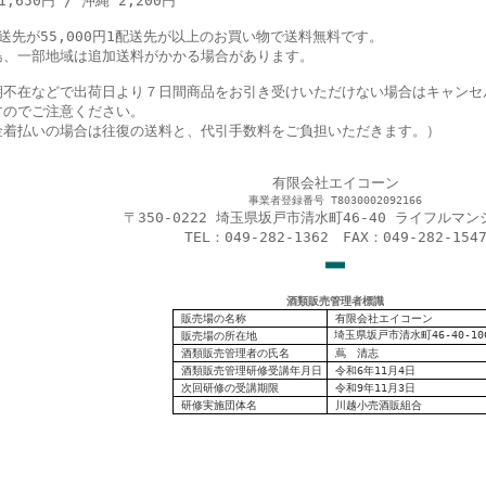
1,650円 / 沖縄 2,200円
配送先が55,000円1配送先が以上のお買い物で送料無料です。
島、一部地域は追加送料がかかる場合があります。
期不在などで出荷日より７日間商品をお引き受けいただけない場合はキャンセ
すのでご注意ください。
金着払いの場合は往復の送料と、代引手数料をご負担いただきます。）
有限会社エイコーン
事業者登録番号 T8030002092166
〒350-0222 埼玉県坂戸市清水町46-40 ライフルマン
TEL：049-282-1362 FAX：049-282-154
■
■
■
酒類販売管理者標識
販売場の名称
有限会社エイコーン
埼玉県坂戸市清水町46-40-10
販売場の
所在地
酒類販売管理者の氏名
蔦 清志
酒類販売管理研修受講年月日
令和6年11月4日
次回研修の受講期限
令和9年11月3日
研修実施団体名
川越小売酒販組合