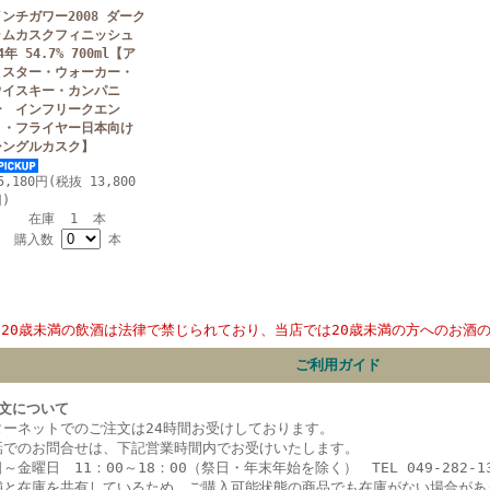
インチガワー2008 ダーク
ラムカスクフィニッシュ
4年 54.7% 700ml【ア
リスター・ウォーカー・
ウイスキー・カンパニ
ー インフリークエン
ト・フライヤー日本向け
シングルカスク】
5,180円(税抜 13,800
)
在庫 1 本
購入数
本
20歳未満の飲酒は法律で禁じられており、当店では20歳未満の方へのお酒
ご利用ガイド
文について
ターネットでのご注文は24時間お受けしております。
話でのお問合せは、下記営業時間内でお受けいたします。
～金曜日 11：00～18：00（祭日・年末年始を除く） TEL 049-282-13
舗と在庫を共有しているため、ご購入可能状態の商品でも在庫がない場合があ