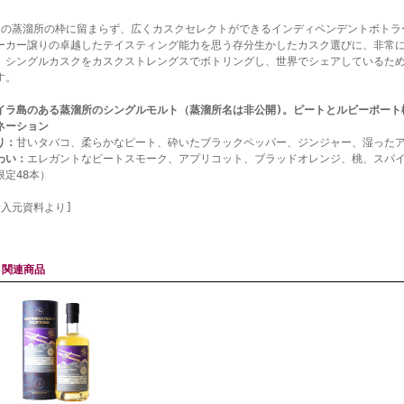
つの蒸溜所の枠に留まらず、広くカスクセレクトができるインディペンデントボトラ
ーカー譲りの卓越したテイスティング能力を思う存分生かしたカスク選びに、非常
、シングルカスクをカスクストレングスでボトリングし、世界でシェアしているた
す。
イラ島のある蒸溜所のシングルモルト（蒸溜所名は非公開)。ピートとルビーポート
ネーション
り：
甘いタバコ、柔らかなピート、砕いたブラックペッパー、ジンジャー、湿った
わい：
エレガントなピートスモーク、アプリコット、ブラッドオレンジ、桃、スパ
限定48本）
輸入元資料より]
関連商品