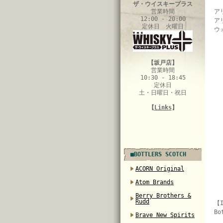
ザ・ウイスキープラス
営業時間
ア
12:00 - 20:00
ア
定休日 火曜日
ウ
【坂戸店】
営業時間
10:30 - 18:45
定休日
土・日曜日・祝日
【
Links
】
■BOTTLERS SCOTCH
ACORN Original
Atom Brands
Berry Brothers &
Rudd
【I
Bo
Brave New Spirits