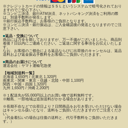
※クレジットカードの情報はＳＳＬというシステムで暗号化されており
ますのでご安心下さい。
※コンビニ決済、銀行ATM決済、ネットバンキング決済をご利用の際
は、別途手数料が発生します。
※銀行振込手数料は、お客様のご負担となります。
※コンビニ決済・銀行振込は、ご入金確認後の発送となりますのでご注
意下さい。
■
返品・交換について
商品には万全を期しておりますが、万一不備がございましたら、商品到
着後７日以内にご連絡ください。
ご返送に関する事項をお伝えいたしま
す。
なお、お客様のご都合による返品ならびに出荷後のキャンセルは、返品
送料および返金振込手数料を
お客様にご負担いただきます。
■
商品のお届けについて
運送会社：
ヤマト運輸宅急便
【地域別送料一覧】
北海道 1,650円 / 北東北 1,320円
南東北・関東・東京・信越・北陸・中部 1,100円
関西・中国・四国 1,320円
九州 1,650円 / 沖縄 2,200円
※
１配送先が
55,000円以上のお買い物で送料無料です。
※離島、一部地域は追加送料がかかる場合があります。
※長期不在などで出荷日より７日間商品をお引き受けいただけない場合
はキャンセル扱いとなり、
送料をご負担いただきますのでご注意くださ
い。
（代金着払いの場合は往復の送料と、代引手数料をご負担いただきま
す。）