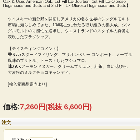
Oak & Used American Oak, 1st Fill Ex-Bourbon, 1st Fill Ex-Oloroso
Hogsheads and Butts and 2nd Fill Ex-Oloroso Hogsheads and Butts】
の地域特有の手付かずの水源が、素晴らしいウイスキーの中核を成しています。
さらに、熟成に理想的ともいえる湿度の高い環境。先駆的でありながら伝統的な
蒸留方法で素晴らしい天然の風味を取り入れ、原産地の素材を表すウイスキーを
ウイスキーの新分野を開拓しアメリカの名を世界のシングルモルト
見事に形作っています。熟成過程では、オークの特長を見極めて絶妙な樽の構成
市場に知らしめてきた、10年以上にわたる取り組みの集大成。シン
を組み立てています。これにより、フルーティーでありながら複雑、大麦の風味
にフォーカスした仕上がり、滑らかで香り高いキャラクターが得られるのです。
グルモルトの可能性を追求し、ウエストランドのスタイルの真髄を
表現したフラグシップ。
【テイスティングコメント】
香り:
カスタードフィリング、マリオンベリー コンポート、メープル
風味のブリトル、トーストしたマシュマロ。
味わい:
アーモンドヌガー、クリームブリュレ、紅茶、白い花びら、
大麦粉のミルクチョコキャンディ。
[輸入元商品案内より]
価格:
7,260円
(税抜 6,600円)
注文