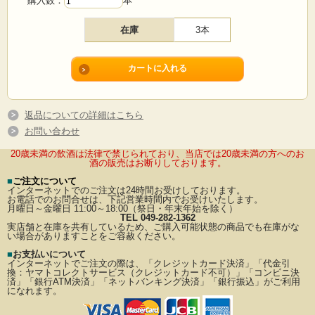
購入数：
本
在庫
3本
返品についての詳細はこちら
お問い合わせ
20歳未満の飲酒は法律で禁じられており、当店では20歳未満の方へのお
酒の販売はお断りしております。
■
ご注文について
インターネットでのご注文は24時間お受けしております。
お電話でのお問合せは、下記営業時間内でお受けいたします。
月曜日～金曜日 11:00～18:00（祭日・年末年始を除く）
TEL 049-282-1362
実店舗と在庫を共有しているため、ご購入可能状態の商品でも在庫がな
い場合がありますことをご容赦ください。
■
お支払いについて
インターネットでご注文の際は、「クレジットカード決済」「代金引
換：ヤマトコレクトサービス（クレジットカード不可）」
「コンビニ決
済」「銀行ATM決済」「ネットバンキング決済」「銀行振込」がご利用
になれます。