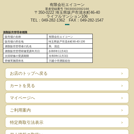
有限会社エイコーン
業者登録番号 T8030002092166
〒350-0222 埼玉県坂戸市清水町46-40
ライフルマンション106
TEL：049-282-1362 FAX：049-282-1547
■
■
■
酒類販売管理者標識
販売場の名称
有限会社エイコーン
販売場の
所在地
埼玉県坂戸市清水町46-40-106
酒類販売管理者の氏名
蔦 清志
酒類販売管理研修受講年月日
令和6
年11月4日
次回研修の受講期限
令和9年11月3日
研修実施団体名
川越小売酒販組合
お店のトップへ戻る
カートを見る
マイページへ
ご利用案内
特定商取引法表示