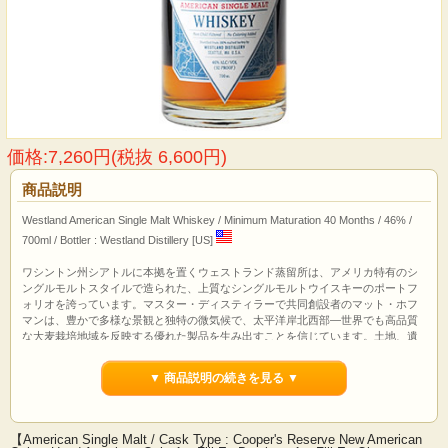
価格:7,260円(税抜 6,600円)
商品説明
Westland American Single Malt Whiskey / Minimum Maturation 40 Months / 46% /
700ml / Bottler : Westland Distillery [US]
ワシントン州シアトルに本拠を置くウェストランド蒸留所は、アメリカ特有のシ
ングルモルトスタイルで造られた、上質なシングルモルトウイスキーのポートフ
ォリオを誇っています。マスター・ディスティラーで共同創設者のマット・ホフ
マンは、豊かで多様な景観と独特の微気候で、太平洋岸北西部―世界でも高品質
な大麦栽培地域を反映する優れた製品を生み出すことを信じています。土地、遺
産、そして忍耐を尊重する基本理念と戦略的ビジネスモデルにおいて、持続可能
性への取り組みは重要な柱となっています。さらに、前衛的かつ伝統的という両
▼ 商品説明の続きを見る ▼
面を併せ持っています。革新的で進歩的な技術を実現しながら、その哲学を守り
続けるよう細心の注意を払っています。
ウェストランドの原産地追求型のウイスキーは、太平洋岸北西部地域の地理的、
【American Single Malt / Cask Type : Cooper's Reserve New American
文化的な複雑さを反映しています。複雑な風味と香りを持つ高品質な大麦と、こ