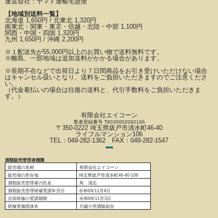
運送会社：
ヤマト運輸宅急便
【地域別送料一覧】
北海道 1,650円 / 北東北 1,320円
南東北・関東・東京・信越・北陸・中部 1,100円
関西・中国・四国 1,320円
九州 1,650円 / 沖縄 2,200円
※
１配送先が
55,000円以上のお買い物で送料無料です。
※離島、一部地域は追加送料がかかる場合があります。
※長期不在などで出荷日より７日間商品をお引き受けいただけない場合
はキャンセル扱いとなり、
送料をご負担いただきますのでご注意くださ
い。
（代金着払いの場合は往復の送料と、代引手数料をご負担いただきま
す。）
有限会社エイコーン
業者登録番号 T8030002092166
〒350-0222 埼玉県坂戸市清水町46-40
ライフルマンション106
TEL：049-282-1362 FAX：049-282-1547
■
■
■
酒類販売管理者標識
販売場の名称
有限会社エイコーン
販売場の
所在地
埼玉県坂戸市清水町46-40-106
酒類販売管理者の氏名
蔦 清志
酒類販売管理研修受講年月日
令和6
年11月4日
次回研修の受講期限
令和9年11月3日
研修実施団体名
川越小売酒販組合