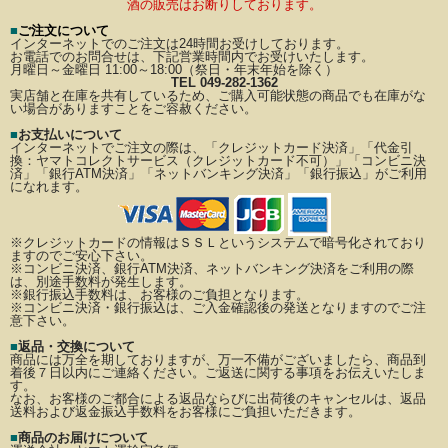
酒の販売はお断りしております。
■
ご注文について
インターネットでのご注文は24時間お受けしております。
お電話でのお問合せは、下記営業時間内でお受けいたします。
月曜日～金曜日 11:00～18:00（祭日・年末年始を除く）
TEL 049-282-1362
実店舗と在庫を共有しているため、ご購入可能状態の商品でも在庫がな
い場合がありますことをご容赦ください。
■
お支払いについて
インターネットでご注文の際は、「クレジットカード決済」「代金引
換：ヤマトコレクトサービス（クレジットカード不可）」
「コンビニ決
済」「銀行ATM決済」「ネットバンキング決済」「銀行振込」がご利用
になれます。
※クレジットカードの情報はＳＳＬというシステムで暗号化されており
ますのでご安心下さい。
※コンビニ決済、銀行ATM決済、ネットバンキング決済をご利用の際
は、別途手数料が発生します。
※銀行振込手数料は、お客様のご負担となります。
※コンビニ決済・銀行振込は、ご入金確認後の発送となりますのでご注
意下さい。
■
返品・交換について
商品には万全を期しておりますが、万一不備がございましたら、商品到
着後７日以内にご連絡ください。
ご返送に関する事項をお伝えいたしま
す。
なお、お客様のご都合による返品ならびに出荷後のキャンセルは、返品
送料および返金振込手数料を
お客様にご負担いただきます。
■
商品のお届けについて